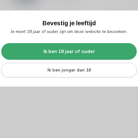
Toon
1
-
8
van 8
Bevestig je leeftijd
Je moet 18 jaar of ouder zijn om deze website te bezoeken.
Ik ben 18 jaar of ouder
Ik ben jonger dan 18