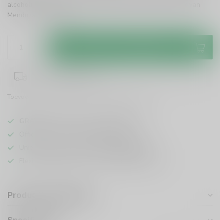
alcohol) perfect voor elke gelegenheid. Ontdek de smaak van
Mendoza!
Lees meer
.
Toevoegen aan winkelwagen
1-3 werkdagen levertijd
Toevoegen om te vergelijken
Deel dit product
GRATIS
verzending vanaf
95 euro
in NL
Officiële leverancier bekende merken
Unieke producten,
voor een scherpe prijs
Flexibele klantenservice en uitgebreide kennis
Productomschrijving