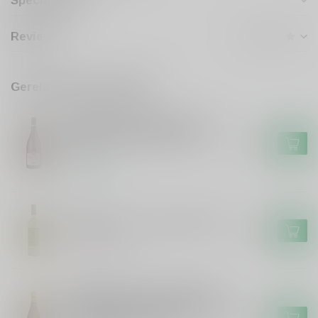
Specificaties
Reviews
Gerelateerde producten
DOMAINE DU CLERAY
Domaine du Cleray Domaine
du Cleray Sauvignon Blanc
€11,99
Loire
Op voorraad
FRISON
Frison El Potro Frison BIO Wit
€9,99
Niet op voorraad
DOMAINE ROC DE CHATEAUVIEUX
Domaine Roc de Chateauvieux
Domaine Roc de Chateauvieux
€10,99