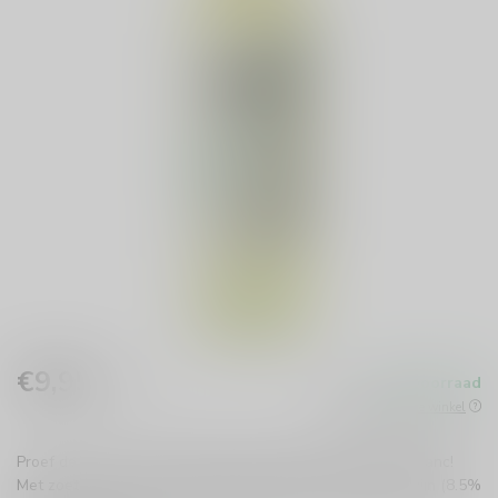
€9,95
Op voorraad
Incl. btw
Beschikbaar in de winkel
Proef de verfrissende Portillo Dulce Natural Sauvignon Blanc!
Met zoete citrus- en tropische fruittonen is deze lichte wijn (8.5%