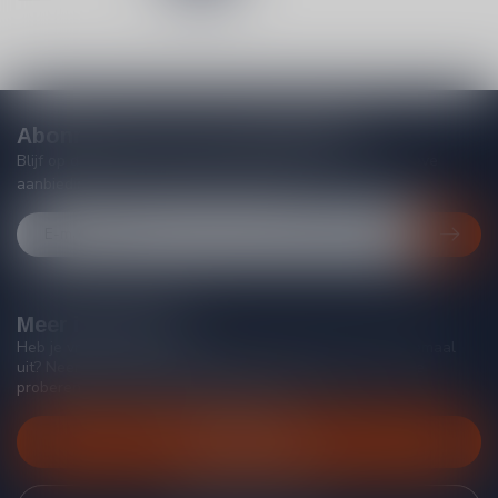
Abonneer je op onze nieuwsbrief
Blijf op de hoogte van acties, nieuwe producten, exclusieve
aanbiedingen en extra klantenkorting!
Meer informatie
Heb je vragen over onze producten of kom je er niet helemaal
uit? Neem gerust contact op met onze klantenservice, we
proberen je zo goed mogelijk te helpen!
Klantenservice