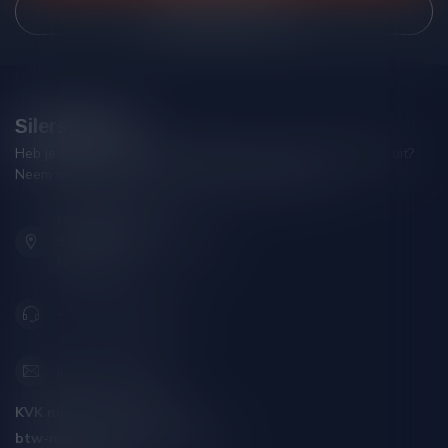
Bekijk onze winkel
Silersshop.nl
Heb je vragen over je bestelling of kom je er niet helemaal uit?
Neem gerust contact op met onze klantenservice!
Hoofdstraat 86
9001 AN Grou (Friesland)
Nederland
+31 (0) 566 842181
info@silersshop.nl
KVK nummer:
59550309
btw-nummer:
NL002229671B06