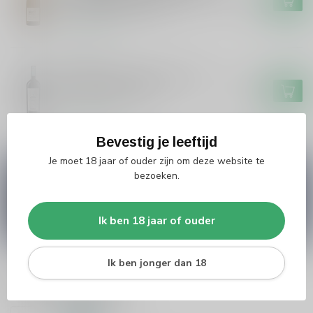
Touraine Sauvignon
Op voorraad
FARINA
Farina Farina Nodo d'Amore
Bianco Trevenezie
€15,95
Op voorraad
Bevestig je leeftijd
Je moet 18 jaar of ouder zijn om deze website te
Vragen over dit product?
bezoeken.
Heb je vragen over onze producten of kom je er
niet helemaal uit? Neem gerust contact op met
onze klantenservice
info@silersshop.nl
or
+31
Ik ben 18 jaar of ouder
566 842181
.
Ik ben jonger dan 18
Recent bekeken