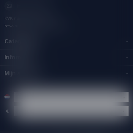
info@silersshop.nl
KVK nummer:
59550309
btw-nummer:
NL002229671B06
Categorieën
Informatie
Mijn account
€