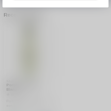
Recent bekeken
SALENTEIN
Portillo Sauvignon
Blanc
Portillo Sauvignon Blanc is
een frisse, fruitige witte wijn
uit Mendoza, Argenti...