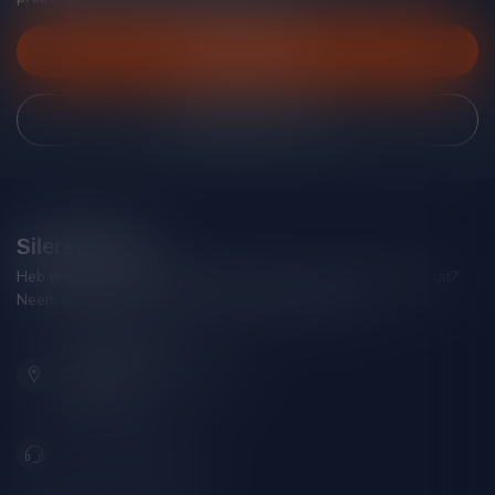
Klantenservice
Bekijk onze winkel
Silersshop.nl
Heb je vragen over je bestelling of kom je er niet helemaal uit?
Neem gerust contact op met onze klantenservice!
Hoofdstraat 86
9001 AN Grou (Friesland)
Nederland
+31 (0) 566 842181