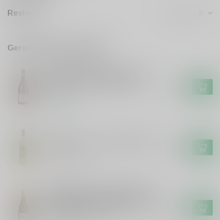
Reviews
Gerelateerde producten
DOMAINE DU CLERAY
Domaine du Cleray Domaine
du Cleray Sauvignon Blanc
€11,99
Loire
Op voorraad
FRISON
Frison El Potro Frison BIO Wit
€9,99
Niet op voorraad
DOMAINE ROC DE CHATEAUVIEUX
Domaine Roc de Chateauvieux
Domaine Roc de Chateauvieux
€10,99
Touraine Sauvignon