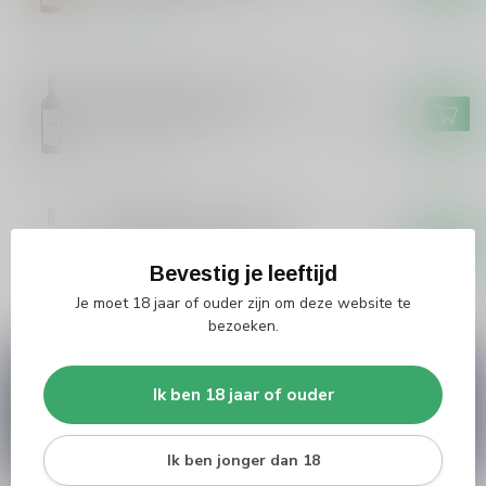
Op voorraad
FARINA
Farina Farina Nodo d'Amore
Bianco Trevenezie
€15,95
Op voorraad
SALENTEIN
Salentein Portillo Dulce
Natural Sauvignon Blanc
€9,95
Bevestig je leeftijd
Op voorraad
Je moet 18 jaar of ouder zijn om deze website te
bezoeken.
Vragen over dit product?
Ik ben 18 jaar of ouder
Heb je vragen over onze producten of kom je er
niet helemaal uit? Neem gerust contact op met
onze klantenservice
info@silersshop.nl
or
+31
566 842181
.
Ik ben jonger dan 18