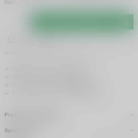
meer
.
Toevoegen aan winkelwagen
1-3 werkdagen levertijd
Toevoegen om te vergelijken
Deel dit product
GRATIS
verzending vanaf
95 euro
in NL
Officiële leverancier bekende merken
Unieke producten,
voor een scherpe prijs
Flexibele klantenservice en uitgebreide kennis
Productomschrijving
Specificaties