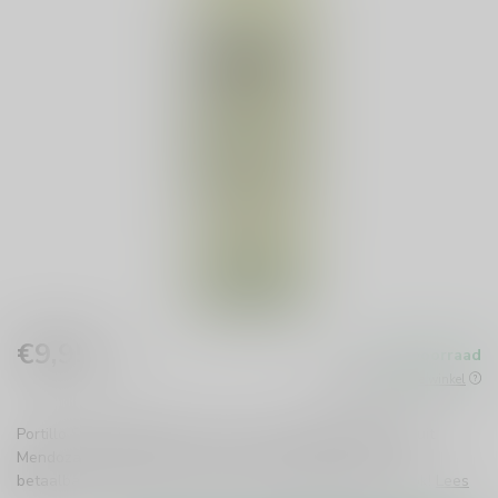
€9,95
Op voorraad
Incl. btw
Beschikbaar in de winkel
Portillo Sauvignon Blanc is een frisse, fruitige witte wijn uit
Mendoza, Argentinië. Perfect voor elke gelegenheid en
betaalbaar. Geniet van citrus en groene appel in elke slok!
Lees