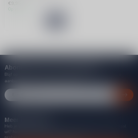
€9,95
Op voorraad
Abonneer je op onze nieuwsbrief
Blijf op de hoogte van acties, nieuwe producten, exclusieve
aanbiedingen en extra klantenkorting!
Meer informatie
Heb je vragen over onze producten of kom je er niet helemaal
uit? Neem gerust contact op met onze klantenservice, we
proberen je zo goed mogelijk te helpen!