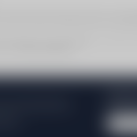
es even ademen (of decanteer), schenk in een ruim glas en serveer op k
als mooi vlees, rijke sauzen, truffelachtige smaken of een hoogwaardi
 dan
30 - 50 euro
of ga terug naar
Prijscategorie
. Voor voordeel kun je o
alen kan via
Winkel- en afhaallocatie
.
Abonneer 
e er niet helemaal uit? Neem gerust
Blijf op de hoo
beren je zo goed mogelijk te helpen!
extra klantenko
 winkel