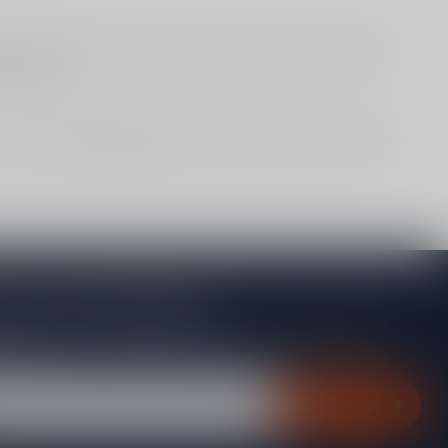
eldertemperatuur. Zo komen aroma’s beter vrij en proef je meer
ge kaasplank.
ok kijken bij
Aanbiedingen
. Het complete assortiment staat op
je op onze nieuwsbrief
gte van acties, nieuwe producten, exclusieve aanbiedingen en
rting!
Abonneer