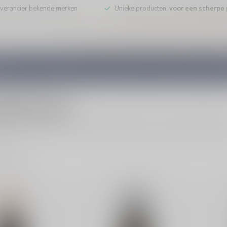
leverancier bekende merken
Unieke producten,
voor een scherpe p
DE WIJN
PORT/DESSERT
WHISKY
RUM
COGNAC
GEDI
naf 50 euro
n elegantie. Perfect voor speciale momenten en cadeaus bij Silerssho
ducten