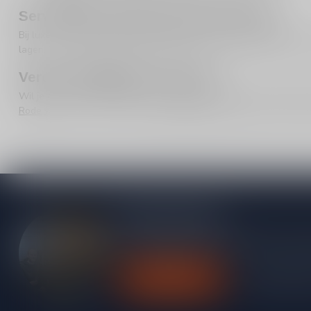
Serveertips: haal het beste uit je fles
Bij luxe rode wijn maken kleine details veel verschil. Laat de fl
lagen. Tip: combineer met gerechten die de wijn ruimte geven, zo
Verder ontdekken en service
Wil je ook een mooie “dinerfles” in een lagere prijsklasse? Bekijk
Rode wijn
. Persoonlijk advies?
Klantenservice
helpt graag, en afh
Meer informatie
Heb je vragen over onze producten of kom j
contact op met onze klantenservice, we pro
Klantenservice
Bekijk onze