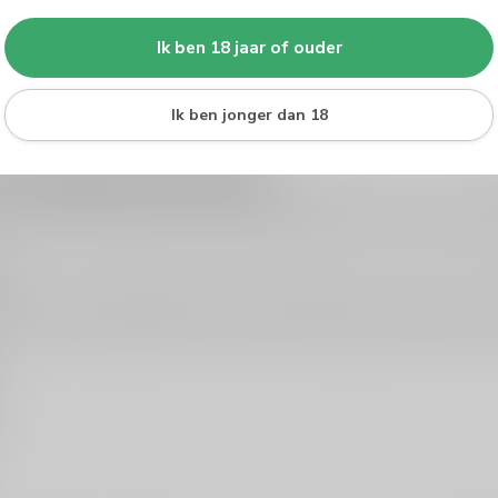
Ik ben 18 jaar of ouder
Ik ben jonger dan 18
 en bijzondere topflessen
 echte topbeleving. Dit zijn flessen die vaak bedoeld zijn voor specia
 en balans: complexiteit in geur, gelaagde smaken en een afdronk die 
Denk aan een feestelijk diner, een grote mijlpaal of een fles om samen
e stijl de ontvanger lekker vindt? Kies dan een elegante, brede stijl (n