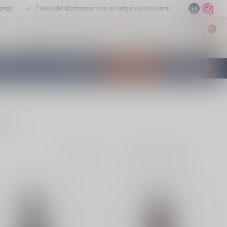
rijs
Flexibele klantenservice en uitgebreide kennis
9.6
0
Mijn account
Verlanglijst
EUR
STILLEERD
KLANTENSERVICE
AANBIEDINGEN
€
Incl. btw
p.nl.
Toon: