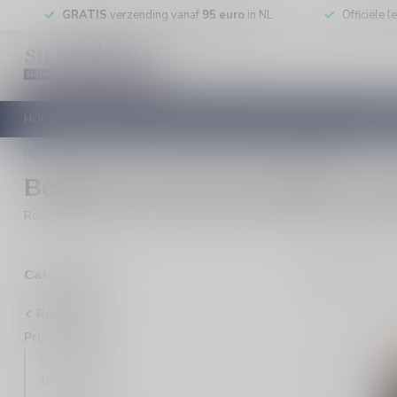
GRATIS
verzending vanaf
95 euro
in NL
Officiële 
HOME
RODE WIJN
WITTE WIJN
ROSE WIJN
MOUSSEREN
Home
/
Rode wijn
/
Prijscategorie
/
50 euro of meer
Bekijk hier alle rode wijnen va
Rode wijn 50+ euro kopen? Ontdek luxe topflessen met diepgang e
4
Pro
Categorieën
Rode wijn
Prijscategorie
0 - 10 euro
10 - 20 euro