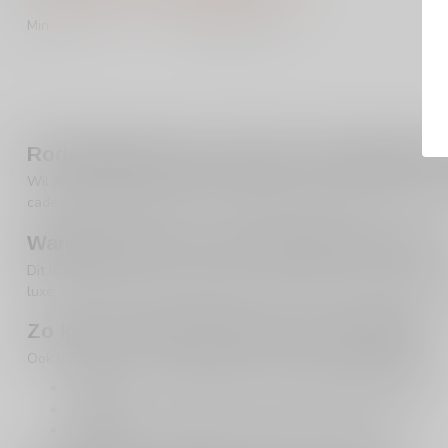
Min
Max
Rode wijn 50 euro of meer: luxe genieten
Wil je
rode wijn van 50 euro of meer
kopen? Dan kies je voor een
cadeau dat indruk maakt. In deze prijsklasse draait het om nuance
Wanneer kies je voor rode wijn 50+ euro?
Dit is de categorie voor momenten waarop je echt wilt uitpakken. 
luxe, stijlvol en vaak net wat unieker. Tip: weet je niet zeker welk
Zo kies je slim binnen het luxe segment
Ook bij topflessen is gericht filteren prettig. Kijk bijvoorbeeld naar:
Herkomst
– een landstijl die jij (of de ontvanger) waardeert
Wijnstreek
– als je gericht een regio zoekt met reputatie
Druivenras
– handig als je een favoriete druif hebt