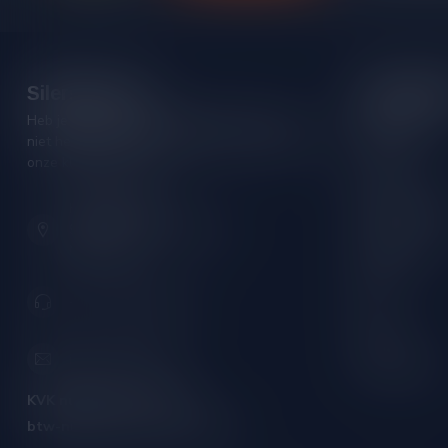
Silersshop.nl
Categori
Heb je vragen over je bestelling of kom je er
Rode wijn
niet helemaal uit? Neem gerust contact op met
Witte wijn
onze klantenservice!
Rose wijn
Hoofdstraat 86
Mousserende 
9001 AN Grou (Friesland)
Port/Dessert
Nederland
Whisky
+31 (0) 566 842181
Rum
Cognac
info@silersshop.nl
Gedistilleerd
KVK nummer:
59550309
btw-nummer:
NL002229671B06