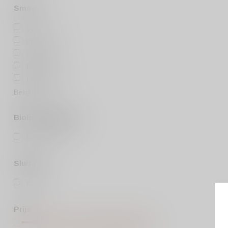
Smaak
Vol
(3)
Intens
(2)
Zwaar
(3)
Rijk
(3)
Complex
(4)
Bekijk meer
Biologisch/Vegan
Biologisch
(1)
Sluiting
Kurk
(4)
Prijs