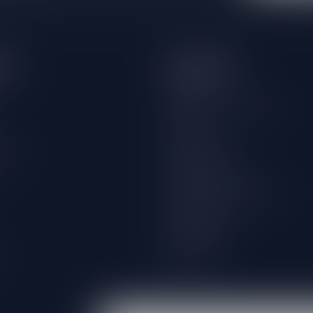
eën
Informatie
Over ons
Algemene voorwaarden
Disclaimer
wijn
Privacy Policy
Betaalmethoden
Verzenden & retourneren
Klantenservice
Winkellocatie
Klachten