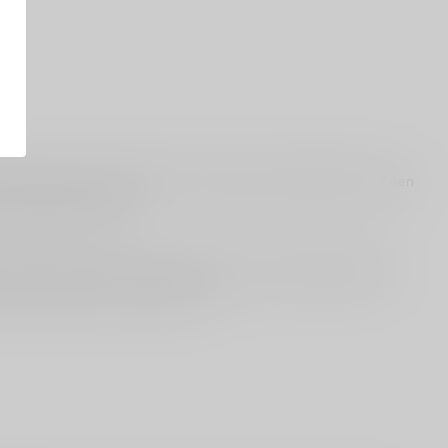
le momenten: een jubileum, een diner dat je lang onthoudt, of een
elegant blijft hangen.
 rustig te proeven. Ook als cadeau is dit een prachtige keuze:
iet té extreem) of vraag om advies.