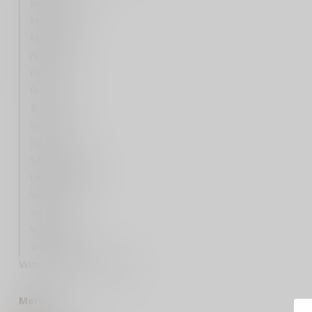
Marlborough
Mendoza
Meursault
Navarra
Piëmonte
Rueda
Sancerre
Sauternes
Sicilië
Stellenbosch
Utiel Requena
Valencia
Veneto
Vinho Verde
Wagram
Witte wijn per druivenras
Merken