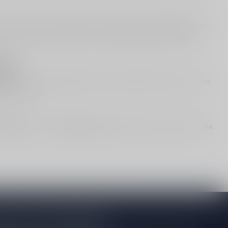
ushi, ceviche of een salade met citrus werkt het vaak fantastisch,
et een lichte (room)saus: de strakke stijl kan dan juist extra
aak
is. Wil je verder vergelijken binnen Bourgogne? Kijk dan ook eens
lis-selectie.
iedingen
. Vragen?
Klantenservice
helpt graag, en afhalen kan via
je op onze nieuwsbrief