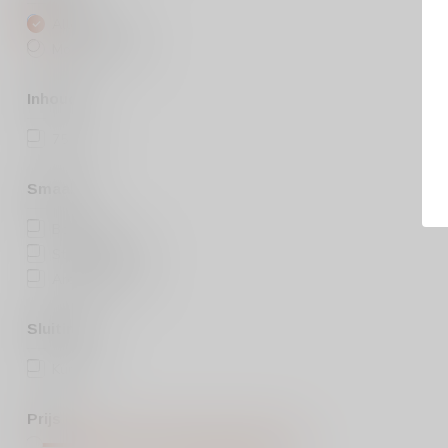
Alle merken
Moillard-Grivot
Inhoud
75cl
(1)
Smaak
Boterig
(1)
Strak droog
(1)
Aromatisch
(1)
Sluiting
Kurk
(1)
Prijs