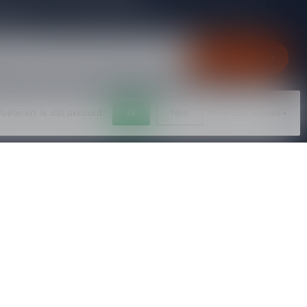
gte van acties, nieuwe producten, exclusieve aanbiedingen en
rting!
Abonneer
rbeteren. Is dat akkoord?
Ja
Nee
Meer over cookies »
Mijn account
Account informatie
Mijn bestellingen
Mijn verlanglijst
Vergelijk
Alle producten