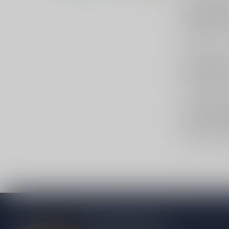
Chablis b
Chablis is een
omdat de friss
elegant smake
Snel kie
Wil je snel e
naar
Meursaul
Verder s
Bekijk alles b
Winkel- en af
Meer informatie