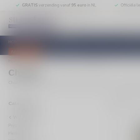
GRATIS
verzending vanaf
95 euro
in NL
Officiële 
HOME
RODE WIJN
WITTE WIJN
ROSE WIJN
MOUSSEREN
AANBIEDINGEN
Home
/
Witte wijn
/
Wijnstreek
/
Chablis
Chablis
Chablis witte wijn kopen? Ontdek strak droge, frisse en minerale C
1
Pro
Categorieën
Witte wijn
Prijscategorie
Herkomst