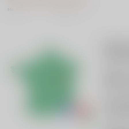
Min
Max
Chablis w
Wil je
Chabli
van
Bourgogn
“schoon” en ve
Chablis =
Chablis wordt
en minerale in
Hoe smaa
Veel Chablis-w
verkwikkend, w
toch genoeg a