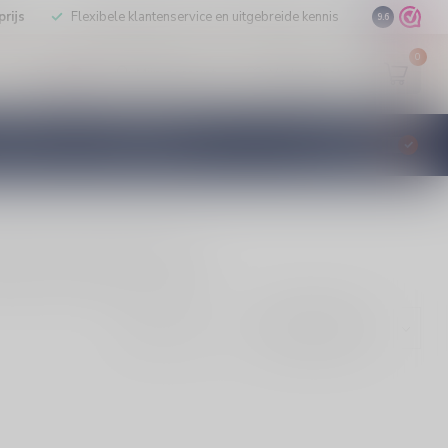
rijs
Flexibele klantenservice en uitgebreide kennis
9.6
0
Mijn account
Verlanglijst
EUR
STILLEERD
KLANTENSERVICE
€
Incl. btw
ieren. Bestel bij Silersshop.nl.
Toon: