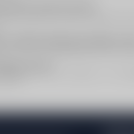
ij eten: hier wordt het echt leuk
 klassieke match bij oesters, vis en schaal- en schelpdieren. Ook bij s
e zuren mooi aansluiten. Probeer Chablis ook eens bij kip of wit vlees m
n.
zen: combineer wijnstreek met budget en sm
en goede fles vinden? Start met
Prijscategorie
en filter daarna op Chabl
t
voor een rijkere stijl, of blijf in dezelfde “strakke hoek” met deze Chab
hoppen en service
innen
Wijnstreek
of het totaaloverzicht
Witte wijn
. Voor voordeel:
Aanb
haallocatie
.
Abonneer 