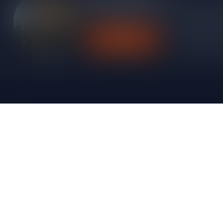
Heb je vragen over onze producten of kom j
contact op met onze klantenservice, we pro
Klantenservice
Bekijk onze
Silersshop.nl
Categori
Heb je vragen over je bestelling of kom je er
Rode wijn
niet helemaal uit? Neem gerust contact op met
Witte wijn
onze klantenservice!
Rose wijn
Hoofdstraat 86
Mousserende 
9001 AN Grou (Friesland)
Port/Dessert
Nederland
Whisky
+31 (0) 566 842181
Rum