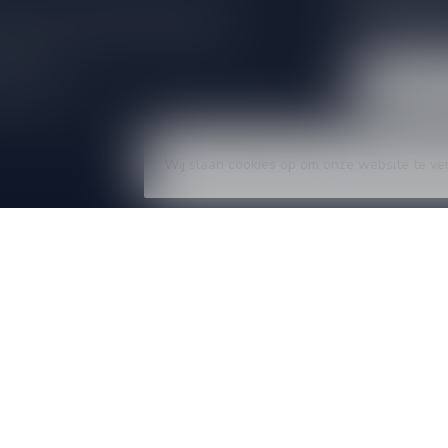
e er niet helemaal uit? Neem gerust
Blijf op de hoo
beren je zo goed mogelijk te helpen!
extra klantenko
 winkel
Wij slaan cookies op om onze website te ve
eën
Informatie
Over ons
Algemene voorwaarden
Disclaimer
wijn
Privacy Policy
Betaalmethoden
Verzenden & retourneren
Klantenservice