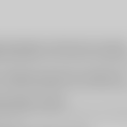
itte wijn kopen: strak droog, fris en mineraa
s witte wijn kopen
? Dan kies je voor een van de meest herkenbare witte
e
en staat bekend om een frisse, strakke en minerale smaakbeleving. 
rfrissend kan aanvoelen: ideaal als aperitief, maar vooral ook geweldig
 Chardonnay, maar dan in een strakkere stijl
 typisch gemaakt van
Chardonnay
. Verwacht alleen geen zware, boterige
druk. Dat maakt het een perfecte keuze als je van wit houdt dat strak en
kt Chablis in het glas?
ijnen hebben een frisse, minerale stijl met aroma’s die vaak richting 
aardoor Chablis ook heel fijn is op een zonnige dag. Tip: serveer Chabli
roma proeft.