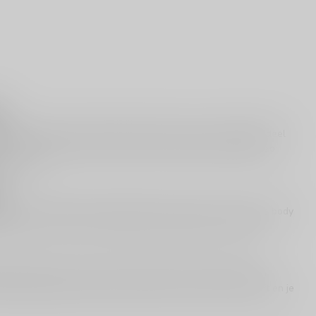
l
 wijnstijlen uit Frankrijk. Chablis komt uit het noordelijke deel
Het is een witte wijn die veel mensen waarderen omdat hij zo
 bij eten.
 wijn. Chablis is juist populair door zijn frisse zuren, lichte body
 droog is, met citrus en groen fruit als gevoel in het glas.
groene appel en citrus gaan. De afdronk is meestal droog en
s goed gekoeld (maar niet ijskoud), zodat de wijn fris blijft en je