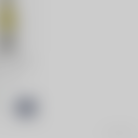
GRIVOT
rivot Chablis
vot Chablis is
en elegante
 Bourgogne met
d
k
Toon
1
-
1
van 1