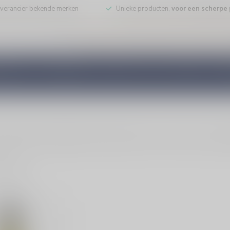
leverancier bekende merken
Unieke producten,
voor een scherpe p
DE WIJN
PORT/DESSERT
WHISKY
RUM
COGNAC
GEDI
hardonnay uit Bourgogne. Perfect bij oesters, vis en schaal- en schelpd
ducten