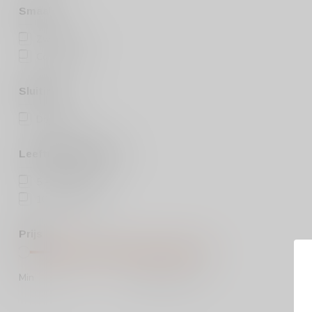
Smaak
Zwaar
(2)
Complex
(2)
Sluiting
Dopkurk
(2)
Leeftijds categorie
5 - 10 jaar
(1)
10 - 15 jaar
(1)
Prijs
Min
Max