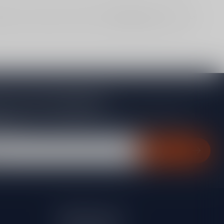
lijken met Schotland of Ierland? Via
klantenservice
denken we
je op onze nieuwsbrief
gte van acties, nieuwe producten, exclusieve aanbiedingen en
rting!
Abonneer
Mijn account