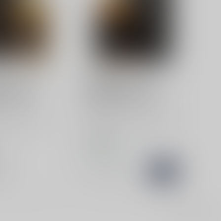
ER
REISETBAUER
er 7 Years
Reisetbauer 12 Years
lt whisky
Single Malt whisky
 7 Years Single
Reisetbauer 12 Years Single
 biedt een
Malt whisky is een unieke
ring met
Oostenrijkse ontdekking. M...
€129,99
...
Op voorraad
rraad
Vergelijk
k
Toon
1
-
2
van 2