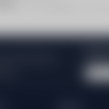
fhalen
a
whisky
. Liever afhalen? Bekijk
winkel & afhalen
. Hulp nodig bij verge
Abonneer 
e er niet helemaal uit? Neem gerust
Blijf op de hoo
beren je zo goed mogelijk te helpen!
extra klantenko
 winkel
eën
Informatie