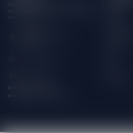
Heb je vragen over je bestelling of kom je er
Rode wijn
niet helemaal uit? Neem gerust contact op met
Witte wijn
onze klantenservice!
Rose wijn
Hoofdstraat 86
Mousserende 
9001 AN Grou (Friesland)
Port/Dessert
Nederland
Whisky
+31 (0) 566 842181
Rum
Cognac
info@silersshop.nl
Gedistilleerd
KVK nummer:
59550309
btw-nummer:
NL002229671B06