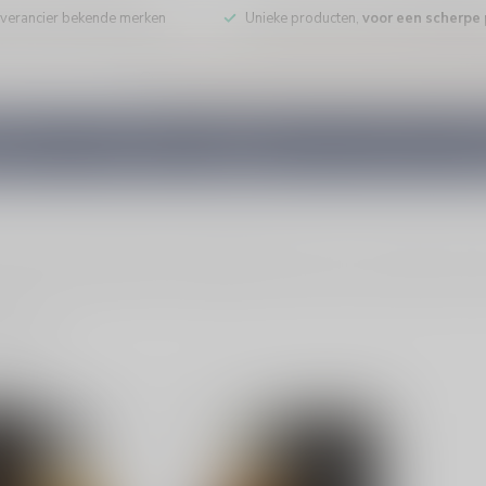
leverancier bekende merken
Unieke producten,
voor een scherpe p
DE WIJN
PORT/DESSERT
WHISKY
RUM
COGNAC
GEDI
isky met eigen karakter. Vergelijk met Schotse en Ierse stijlen en bes
ducten