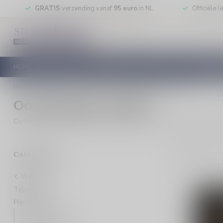
GRATIS
verzending vanaf
95 euro
in NL
Officiële 
HOME
RODE WIJN
WITTE WIJN
ROSE WIJN
MOUSSEREN
Home
/
Whisky
/
Herkomst
/
Oostenrijkse whisky
Oostenrijkse whisky
Oostenrijkse whisky kopen bij Silersshop.nl: ontdek verrassende wh
2
Pro
Categorieën
Whisky
Type whisky
Herkomst
Schotse whisky