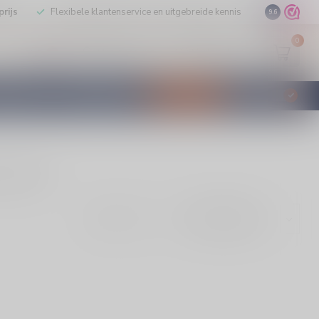
rijs
Flexibele klantenservice en uitgebreide kennis
9.6
0
Mijn account
Verlanglijst
EUR
STILLEERD
KLANTENSERVICE
AANBIEDINGEN
€
Incl. btw
tel online.
Toon: