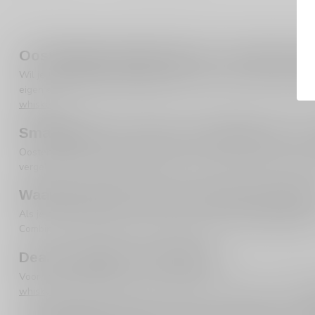
Oostenrijkse whisky kopen: verrassend, e
Wil je
Oostenrijkse whisky kopen
en ben je benieuwd naar whisk
eigen signatuur door lokale keuzes in rijping en stijl. Op Silerssho
whiskey
.
Smaakprofiel: vaak rond, vatgedreven en 
Oostenrijkse whisky kan variëren van zacht en rond tot rijker en h
vergelijk dan met
Irish whiskey (type)
. Wil je meer diepte en gela
Waarom kiezen voor een ‘andere herkoms
Als je al bekend bent met Schotland, Ierland en Amerika, zijn kle
Combineer Oostenrijk bijvoorbeeld met finesse uit
Japanse whisky
Deals, cadeaus en inspiratie
Voor budgetvriendelijke keuzes kun je altijd even kijken bij
Top 10 
whisky’s
goede plekken om te starten. Voor unieke batches zijn
o