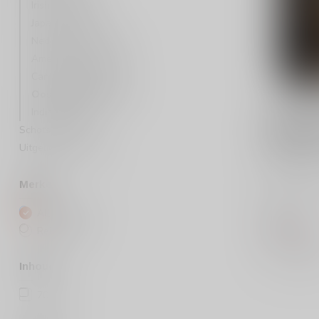
Irish Whiskey
Japanse Whisky
Nederlandse whisky
Amerikaanse whiskey
Canadese whiskey
Oostenrijkse whisky
Indiase whisky
REISETBAU
Reisetbau
Schotse regio's
Single Ma
Uitgelichte whisky's
Reisetbauer
Malt whisky
Merken
unieke erva
complexe sm
Alle merken
€84,99
Reisetbauer
Niet op voo
Vergelij
Inhoud
70cl
(2)