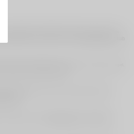
als je graag nieuwe herkomsten ontdekt. Je vindt er vaak een
lijk vergelijken met bekende stijlen zoals
Schotse whisky
of
Irish
 om jouw keuze te koppelen aan je voorkeur: wil je mild en soepel,
e richting jou het meeste aanspreekt.
verrassend vatprofiel. Wil je jouw smaak verder uitbouwen?
on whisky
).
 of opvallends? Dan zijn
uitgelichte whisky’s
en
bijzondere