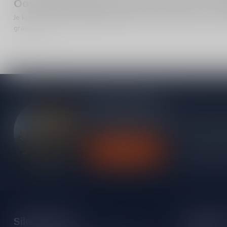
Oostenrijkse whisky online bestellen of a
Je kunt jouw
Oostenrijkse whisky
eenvoudig online bestellen vi
graag mee.
Meer informatie
Heb je vragen over onze producten of kom j
contact op met onze klantenservice, we pro
Klantenservice
Bekijk onze
Silersshop.nl
Categori