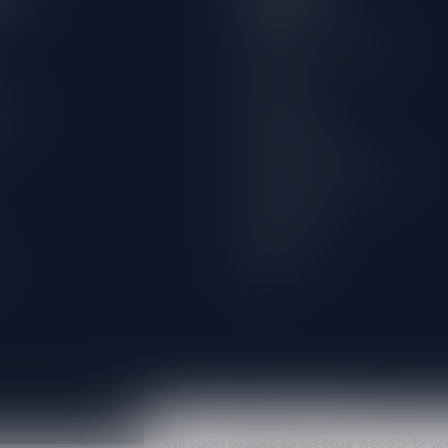
Over ons
Algemene voorwaarden
Disclaimer
wijn
Privacy Policy
Betaalmethoden
Verzenden & retourneren
Klantenservice
Winkellocatie
Klachten
Wij slaan cookies op om onze website te ve