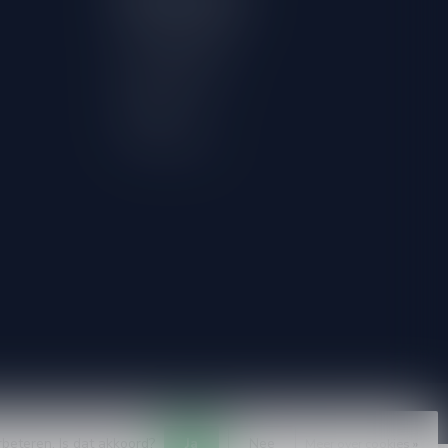
Account informatie
Mijn bestellingen
Mijn verlanglijst
Vergelijk
Alle producten
rbeteren. Is dat akkoord?
Ja
Nee
Meer over cookies »