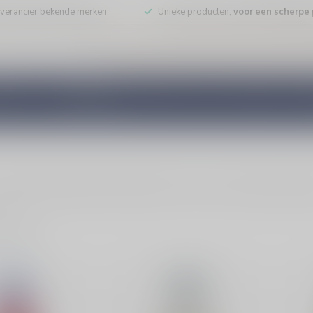
leverancier bekende merken
Unieke producten,
voor een scherpe p
DE WIJN
PORT/DESSERT
WHISKY
RUM
COGNAC
GED
tails (zoals Negroni of Martini). Kies rood of wit en bestel bij Silerss
ducten