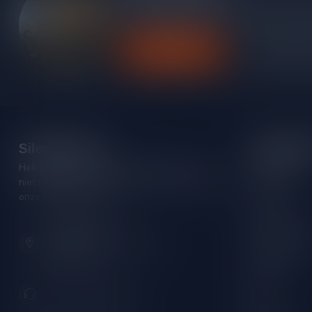
Heb je vragen over onze producten of kom j
contact op met onze klantenservice, we pro
Klantenservice
Bekijk onze
Silersshop.nl
Categori
Heb je vragen over je bestelling of kom je er
Rode wijn
niet helemaal uit? Neem gerust contact op met
Witte wijn
onze klantenservice!
Rose wijn
Hoofdstraat 86
Mousserende 
9001 AN Grou (Friesland)
Port/Dessert
Nederland
Whisky
+31 (0) 566 842181
Rum