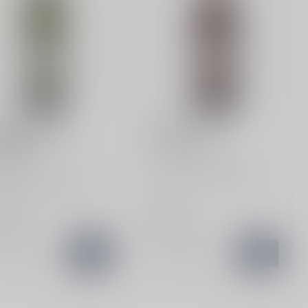
LLY PRAT
MARTINI
lly Prat French
Martini Rosso
mouth
Martini Rosso brengt de
ly Prat Franse Vermouth
smaken van Italië naar je
 je cocktails naar een
thuisbar. Met een perfecte
r niveau. Met een fri...
bal...
,99
€8,49
oorraad
Op voorraad
Vergelijk
Vergelijk