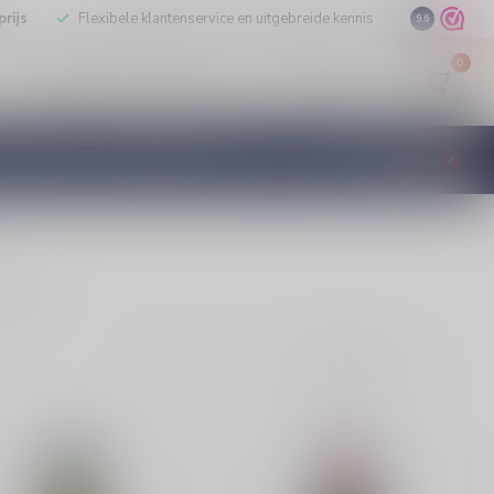
rijs
Flexibele klantenservice en uitgebreide kennis
9.6
0
Mijn account
Verlanglijst
EUR
ISTILLEERD
KLANTENSERVICE
€
Incl. btw
hop.nl.
Toon: