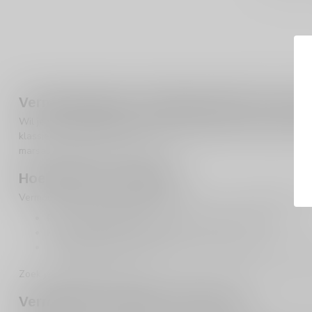
Vermouth kopen: kruidig aperitief én perf
Wil je
vermouth kopen
? Vermouth is een aromatische, gekruide (
klassieker in mixdranken. Vermouth is ideaal als je houdt van sma
marsala, madeira en dessertwijn.
Hoe drink je vermouth?
Vermouth kun je op meerdere manieren serveren, afhankelijk van
Puur als aperitief:
gekoeld, met ijs en een schijfje citrus
Met tonic of bruiswater:
licht en verfrissend
In cocktails:
denk aan klassiekers waar vermouth de smaa
Zoek je
aperitief vermouth
voor borrel en bites? Combineer met ol
Vermouth en smaak: rood of wit