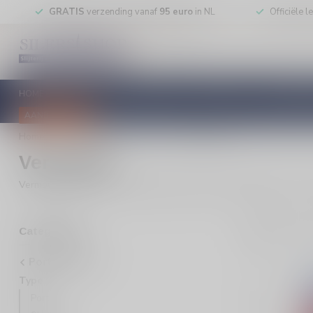
GRATIS
verzending vanaf
95 euro
in NL
Officiële 
HOME
RODE WIJN
WITTE WIJN
ROSE WIJN
MOUSSEREN
AANBIEDINGEN
Home
/
Port/Dessert
/
Type
/
Vermouth
Vermouth
Vermouth kopen? Ontdek kruidige vermouth als aperitief of voor cock
5
Pro
Categorieën
Port/Dessert
Type
Port