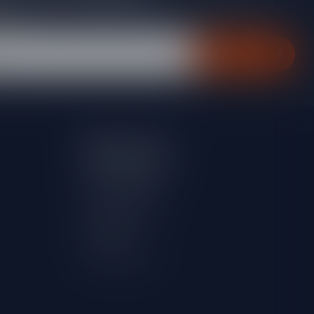
gte van acties, nieuwe producten, exclusieve aanbiedingen en
rting!
Abonneer
Mijn account
Account informatie
Mijn bestellingen
Mijn verlanglijst
Vergelijk
Alle producten