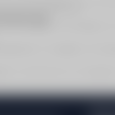
ets ronder, kruidiger) en
witte vermouth
(vaak frisser en lichter). We
en gekoeld, zodat aroma en frisheid mooi blijven.
ort/Dessert stijlen
oproof, soms droog),
Madeira
(rijk en krachtig) of
Dessertwijn
(zoet en 
Port/Dessert per type
. Voor acties:
Aanbiedingen
. Liever ophalen:
Winke
 wijn
voor een sprankelend aperitief, of kies een frisse
witte wijn
bij h
Abonneer 