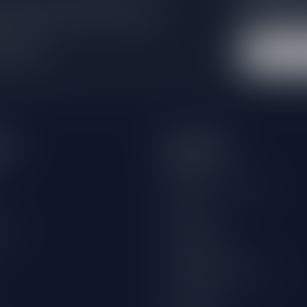
e er niet helemaal uit? Neem gerust
Blijf op de hoo
beren je zo goed mogelijk te helpen!
extra klantenko
 winkel
eën
Informatie
Over ons
Algemene voorwaarden
Disclaimer
wijn
Privacy Policy
Betaalmethoden
Verzenden & retourneren
Klantenservice