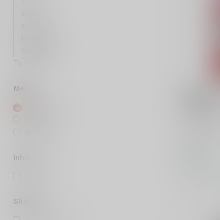
Sherry
Marsala
Madeira
Dessertwijn
Vermouth
Type Port
Merken
MARTINI
Martini V
Alcoholic
Alle merken
Martini
Martini Vib
Noilly Prat
stijlvol alco
met bergamot
€9,99
Inhoud
Op voorraa
75cl
(5)
Vergelij
Sluiting