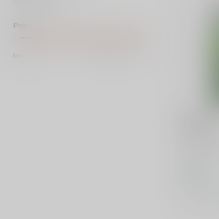
Schroefdop
(4)
Prijs
Min
Max
MARTINI
Martini Dr
Martini Dry 
vermouth m
droge smaak
€8,49
Op voorraa
Vergelij