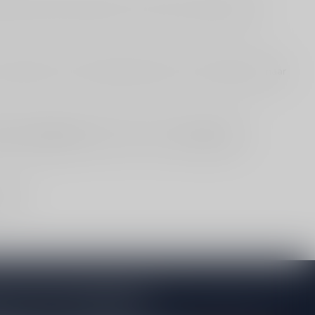
lke het best past, hangt af van je voorkeur en gebruik: puur
aromatisch). Voor de klassieker bij kaas en chocolade ga je naar
l- en afhaallocatie
. Bezorginfo staat bij
verzenden &
apjes.
je op onze nieuwsbrief