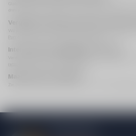
Globaal kun je denken in twee richtingen:
rode vermouth
(vaak i
drinken, mixen of cocktails bouwen. Tip: bewaar vermouth na open
Vergelijk vermouth met sherry en andere P
Wil je meer borrel- en foodpairingopties? Bekijk ook
Sherry
(gastr
Port
en als je portstijlen wilt vergelijken:
Type Port
.
Interne links: aanbiedingen en service
Verder shoppen binnen deze categorie? Ga naar
Port/Dessert
of
retourneren
. Vragen? Bekijk
Klantenservice
.
Maak je borrel compleet
Zin om naast vermouth ook wijn te schenken? Bekijk
mousserende
Meer informatie