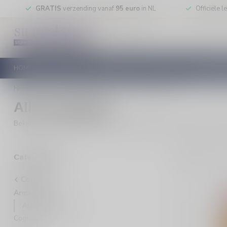
GRATIS
verzending vanaf
95 euro
in NL
Officiële 
HOME
RODE WIJN
WITTE WIJN
ROSE WIJN
MOUSSEREN
Home
/
Cognac
/
Armagnac
/
Alle armagnac
Alle armagnac
Bekijk alle armagnac op één plek. Vergelijk op smaak, stijl en mom
2
Pro
Categorieën
Cognac
Armagnac
Alle armagnac
Cognac