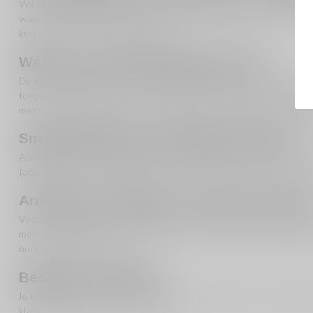
Wil je
armagnac kopen
en meteen het complete aanbod zien? Op
waarop je de fles wilt drinken: na het diner, bij koffie, als cade
kijken binnen de categorie
Cognac
.
Waar let je op bij armagnac kiezen?
De beste armagnac is de armagnac die past bij jouw smaak. Houd je 
toegankelijker, bijvoorbeeld om te schenken aan gasten die armagna
met de meer elegante route van
cognac
—bijvoorbeeld met
VS co
Smaakprofielen die vaak goed matchen
Armagnac wordt vaak gekozen door liefhebbers van warme, volwasse
(appel/peer), dan is
calvados
een mooie aanvulling om naast armagn
Armagnac als cadeau: zo kies je snel raa
Voor een cadeau werkt armagnac verrassend goed, juist omdat het 
meestal goed. Weet je dat iemand liever “superzacht en elegant” 
onderscheidende keuze.
Bestellen of afhalen
Je kunt jouw armagnac eenvoudig online bestellen en laten bezor
klantenservice
helpen we je graag.