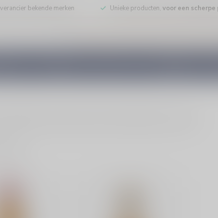
leverancier bekende merken
Unieke producten,
voor een scherpe p
DE WIJN
PORT/DESSERT
WHISKY
RUM
COGNAC
GEDI
ent (digestief of cadeau) en bestel eenvoudig online of haal af.
ducten