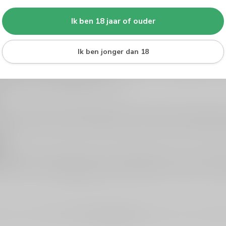
 deze pagina vind je
alle armagnac
overzichtelijk bij elkaar. Dat is i
au of als ontdekking voor je eigen collectie. Vanuit hier kun je ook mak
Ik ben 18 jaar of ouder
Ik ben jonger dan 18
van rijk en kruidig, met duidelijke houttonen? Dan zit je vaak goed met
c nog niet kennen? Kies dan voor een rondere, vriendelijkere variant. Ti
gnac
(frisser) of
VSOP cognac
(ronder).
n smaken. Denk aan gedroogd fruit, noten, specerijen, vanille en een
ac te proeven. Wil je juist een bredere selectie van druivendistillat
k
vaak nét iets origineler is dan een standaardfles. Kies je voor ieman
drinkt? Dan is een
XO cognac
vaak de betere match. En wil je iets fris-
gen. Liever afhalen? Bekijk
winkel & afhalen
. Vragen over smaak, cad