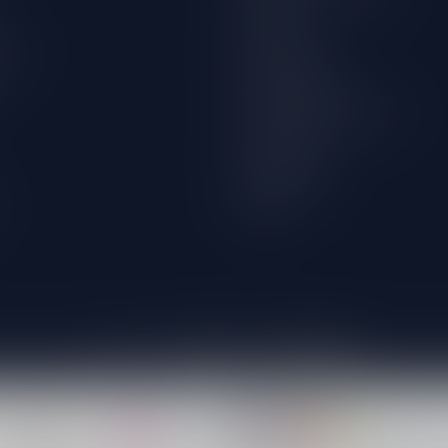
Disclaimer
wijn
Privacy Policy
Betaalmethoden
Verzenden & retourneren
Klantenservice
Winkellocatie
Klachten