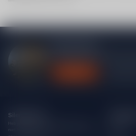
Meer informatie
Heb je vragen over onze producten of kom j
contact op met onze klantenservice, we pro
Klantenservice
Bekijk onze
Silersshop.nl
Categori
Heb je vragen over je bestelling of kom je er
Rode wijn
niet helemaal uit? Neem gerust contact op met
Witte wijn