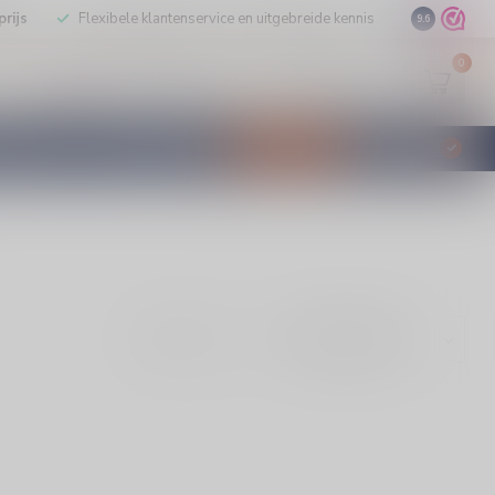
rijs
Flexibele klantenservice en uitgebreide kennis
9.6
0
Mijn account
Verlanglijst
EUR
STILLEERD
KLANTENSERVICE
AANBIEDINGEN
€
Incl. btw
Toon: