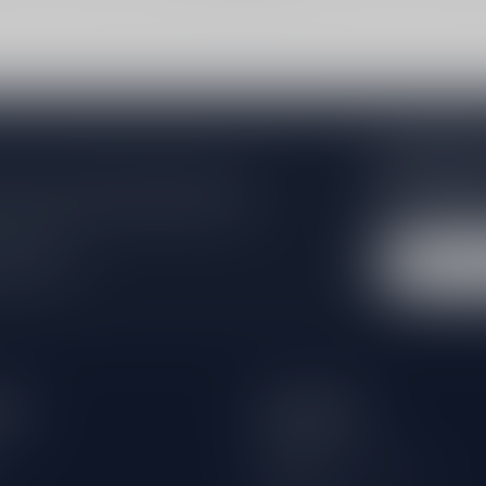
Abonneer 
e er niet helemaal uit? Neem gerust
Blijf op de hoo
beren je zo goed mogelijk te helpen!
extra klantenko
 winkel
eën
Informatie
Over ons
Algemene voorwaarden