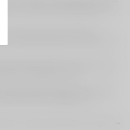
deaal als je wilt vergelijken op smaakrichting, prijs en het moment
kelijk terug naar de armagnac-hoofdpagina
Armagnac
of breder
 een wat vollere stijl. Zoek je juist iets zachter en
p: als je twijfelt of armagnac jouw stijl is, vergelijk dan eens
 lange, zachte finish. Als je vooral van fruitige brandy houdt
en bekijken, dan geeft
brandy
je extra opties.
d die graag krachtige smaken drinkt? Dan zit je met armagnac
fruitigs als alternatief? Dan is
calvados
een leuke,
eaukeuze of welke armagnac het best bij jouw voorkeur past? Via