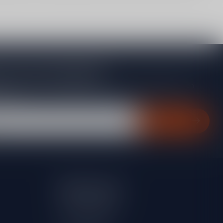
je op onze nieuwsbrief
gte van acties, nieuwe producten, exclusieve aanbiedingen en
rting!
Abonneer
Mijn account
Account informatie
Mijn bestellingen