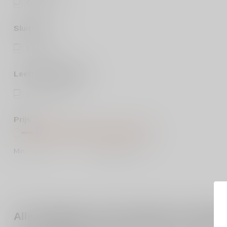
Complex
(1)
Sluiting
Dopkurk
(2)
Leeftijds categorie
5 - 10 jaar
(1)
Prijs
Min
Max
Alle armagnac: jouw startpunt om armagn