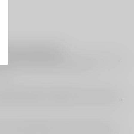
altijd een goede keuze
et zuidwesten van Frankrijk die bekendstaat om witte wijnen met
an: fris, fruitig en aromatisch, met een fijne prijs-
ltijd.
Colombard
,
Ugni Blanc
en
Gros Manseng
. Die combinatie zorgt
 als je houdt van wit dat niet zwaar is, maar wel lekker “geurt” en
et een licht kruidig randje in de afdronk. De balans tussen
 voor uiteenlopende gelegenheden. Tip: serveer goed gekoeld en