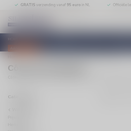
GRATIS
verzending vanaf
95 euro
in NL
Officiële 
HOME
RODE WIJN
WITTE WIJN
ROSE WIJN
MOUSSEREN
AANBIEDINGEN
Home
/
Witte wijn
/
Wijnstreek
/
Côtes de Gascogne
Côtes de Gascogne
Côtes de Gascogne witte wijn kopen? Ontdek frisse, aromatische wi
0
Pro
Categorieën
Witte wijn
Prijscategorie
Herkomst