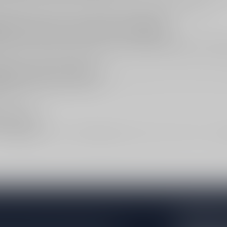
glas met iets meer ruimte; dat helpt om de aroma’s beter te ruiken.
ng: licht, fris en super veelzijdig
gne past geweldig bij salades, vis, schaal- en schelpdieren en gevogelt
 noten en zachte kazen. Wil je een iets vollere Franse stijl ernaast? Ve
pen: prijs en filters
scategorie
en filter daarna op Côtes de Gascogne. Wil je verder op dr
 service
:
Aanbiedingen
. Vragen?
Klantenservice
helpt graag. Afhalen kan via
W
Abonneer 