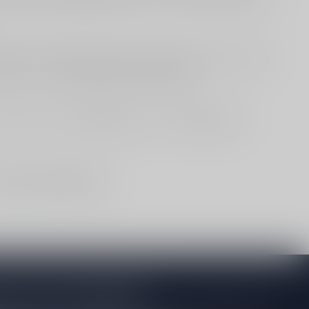
e. Ook als aperitief is dit een topper, zeker bij borrelhapjes
rgelijk dan met
Côtes du Rhône
of
Bourgogne
.
uif zoeken? Ga naar
Druivenras
. Alles zien?
Witte wijn
en
inkel- en afhaallocatie
.
je op onze nieuwsbrief