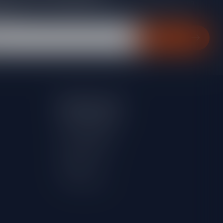
gte van acties, nieuwe producten, exclusieve aanbiedingen en
rting!
Abonneer
Mijn account
Account informatie
Mijn bestellingen
Mijn verlanglijst
Vergelijk
Alle producten