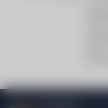
schenk in een 
Foodpairi
Côtes de Gasco
zoals olijven,
Snel shop
Start met
Prij
Wijnstreek
.
Deals en
Voor voordeel
Meer informatie