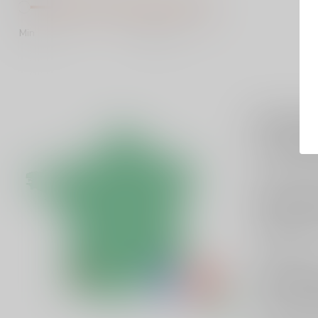
Min
Max
Côtes de 
Wil je
Côtes 
een heerlijke 
kwaliteitverho
Druiven 
In Côtes de G
doorgaans voor
smaak geeft.
Hoe sma
Veel wijnen ui
zuurgraad en f