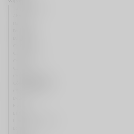
Wijnstreek
Toscane/Chianti
Abruzzo
Bordeaux
Bourgogne
Burgenland
Californië
Central Valley
Chablis
Corbières
Colchagua Valley
Côtes de Gascogne
Côtes du Rhône
Douro
Elzas
La Mancha
Languedoc-Roussillon
Loire