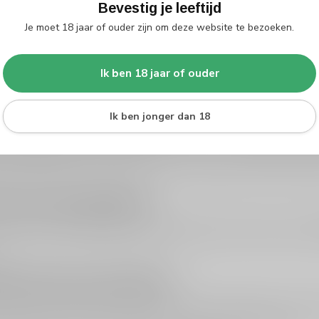
Bevestig je leeftijd
Je moet 18 jaar of ouder zijn om deze website te bezoeken.
Ik ben 18 jaar of ouder
Ik ben jonger dan 18
Gascogne witte wijn kopen: fris, fruitig en 
de Gascogne witte wijn kopen
? Dan ga je voor een wijnstreek uit h
doordrinkbaarheid. Dit is precies het soort wit dat je graag koud hebt sta
uding. Ideaal voor borrels, feestjes, een zonnige lunch of een lichte maa
die je vaak tegenkomt
ascogne worden witte wijnen vaak gemaakt van lokale druiven zoals
 een frisse, aromatische stijl met veel fruitgevoel in het glas. Perfect
akt Côtes de Gascogne?
t deze streek hebben aroma’s van citrus, groene appel en peer, vaak m
ruitigheid is meestal heel prettig, waardoor dit een veilige keuze is