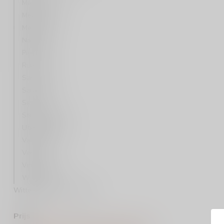
Marlborough
Mendoza
Meursault
Navarra
Piëmonte
Rueda
Sancerre
Sauternes
Sicilië
Stellenbosch
Utiel Requena
Valencia
Veneto
Vinho Verde
Wagram
Witte wijn per druivenras
Prijs