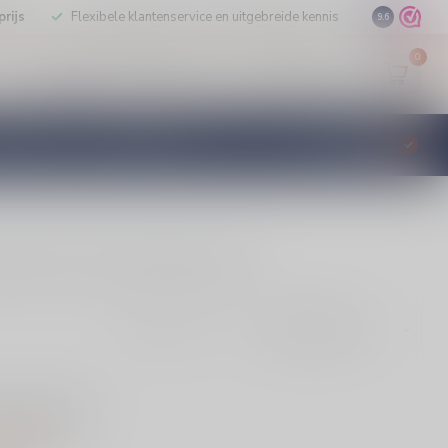
rijs
Flexibele klantenservice en uitgebreide kennis
9.6
0
Mijn account
Verlanglijst
EUR
STILLEERD
KLANTENSERVICE
€
Incl. btw
ef en bij vis. Bestel bij Silersshop.nl.
Toon:
evonden!