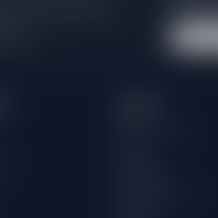
e er niet helemaal uit? Neem gerust
Blijf op de hoo
beren je zo goed mogelijk te helpen!
extra klantenko
 winkel
eën
Informatie
Over ons
Algemene voorwaarden
Disclaimer
wijn
Privacy Policy
Betaalmethoden
Verzenden & retourneren
Klantenservice