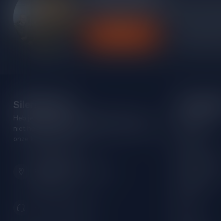
Heb je vragen over onze producten of kom j
contact op met onze klantenservice, we pro
Klantenservice
Bekijk onze
Silersshop.nl
Categori
Heb je vragen over je bestelling of kom je er
Rode wijn
niet helemaal uit? Neem gerust contact op met
Witte wijn
onze klantenservice!
Rose wijn
Hoofdstraat 86
Mousserende 
9001 AN Grou (Friesland)
Port/Dessert
Nederland
Whisky
+31 (0) 566 842181
Rum