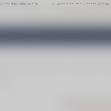
leverancier bekende merken
Unieke producten,
voor een scherpe p
DE WIJN
PORT/DESSERT
WHISKY
RUM
COGNAC
GEDI
tte wijn met Colombard, Ugni Blanc en Gros Manseng. Perfect als aperiti
ducten
Geen producten g