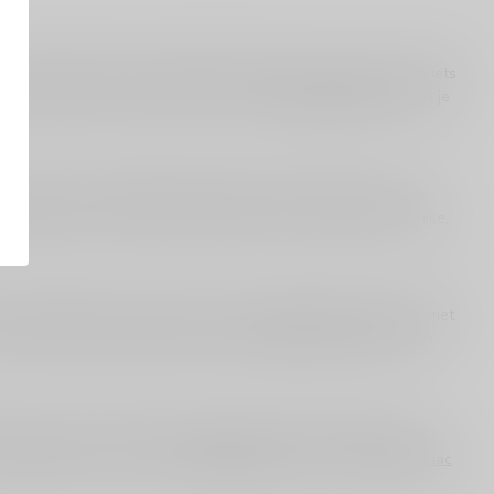
ranse brandy met een uitgesproken stijl: warm, rijk en vaak iets
d je armagnac als onderdeel van onze
cognac-categorie
, zodat je
n, vanille en een duidelijke houtinvloed. Veel mensen ervaren
ij koffie, of als je een cadeau zoekt voor iemand die van rijke,
uist ideaal als je houdt van een iets uitgesprokener profiel met
se richting. Wil je juist breed en toegankelijk shoppen binnen
dan voor een zachtere, rondere stijl. Wil je armagnac vooral
e vergelijken met een mooie
VSOP cognac
of zelfs een
XO cognac