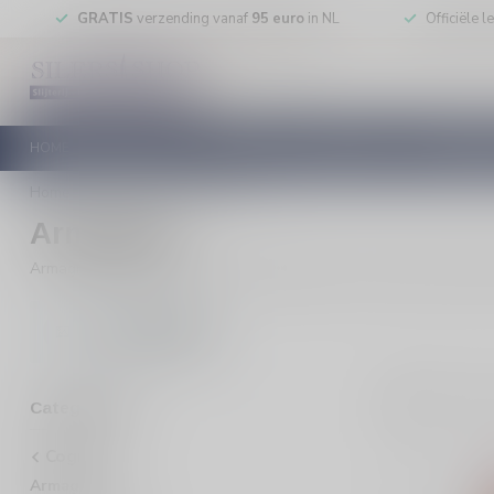
GRATIS
verzending vanaf
95 euro
in NL
Officiële 
HOME
RODE WIJN
WITTE WIJN
ROSE WIJN
MOUSSEREN
Home
/
Cognac
/
Armagnac
Armagnac
Armagnac kopen? Ontdek een uitgesproken Franse brandy met diepte
Alle armagnac
3
Pro
Categorieën
Cognac
Armagnac