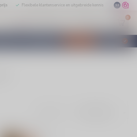
rijs
Flexibele klantenservice en uitgebreide kennis
9.6
0
Mijn account
Verlanglijst
EUR
STILLEERD
KLANTENSERVICE
AANBIEDINGEN
€
Incl. btw
line.
Toon: