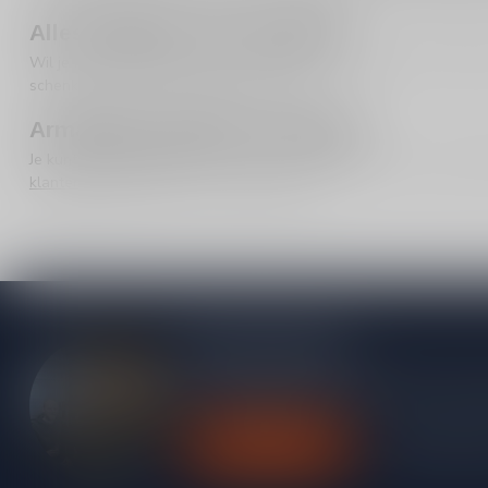
Alles bekijken: alle armagnac
Wil je niet te veel nadenken en gewoon het volledige aanbod bek
schenken (digestief, cadeau, proeverij).
Armagnac bestellen of afhalen
Je kunt jouw
armagnac
eenvoudig online bestellen. Liever afhale
klantenservice
helpen we je graag kiezen.
Meer informatie
Heb je vragen over onze producten of kom j
contact op met onze klantenservice, we pro
Klantenservice
Bekijk onze