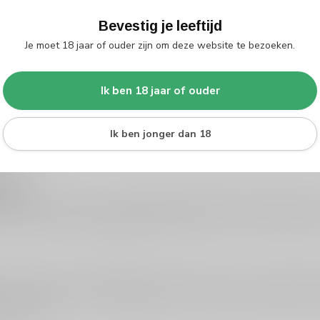
Bevestig je leeftijd
 brandy om te ontdekken
Je moet 18 jaar of ouder zijn om deze website te bezoeken.
ét wat meer karakter dan de gemiddelde klassieker? Armagnac is een F
rs die graag ontdekken, vergelijken en proeven. Op Silersshop.nl vin
alvados
en
brandy
.
Ik ben 18 jaar of ouder
n het glas herken je vaak tonen van gedroogd fruit, warme kruiden, note
Ik ben jonger dan 18
ch in lagen opbouwt. Dat maakt het een geweldige keuze als digestief, b
jou?
wordt vaak gekozen om zijn verfijnde, elegante rondheid. Armagnac is j
y interessant? Dan is
calvados
(appelbrandy) weer een heel andere, fris
nt. Zoek je een toegankelijke instap om te proeven en te mixen? Kies 
xere stijl vaak beter. In de praktijk werkt het ook goed om armagnac t
 karakter.