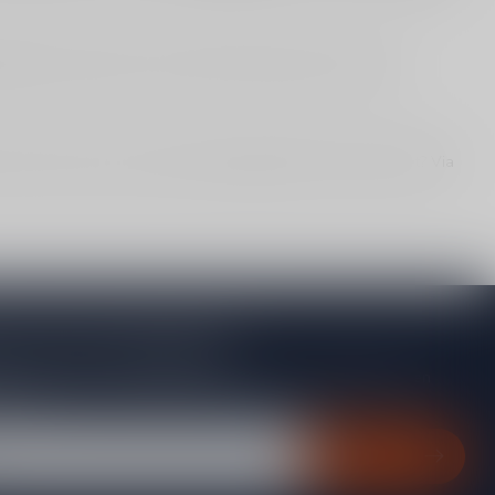
lijken op stijl, prijs en het moment waarop je de fles wilt
out, rijk) of zoek je een cadeau dat gegarandeerd indruk maakt? Via
je op onze nieuwsbrief
gte van acties, nieuwe producten, exclusieve aanbiedingen en
rting!
Abonneer