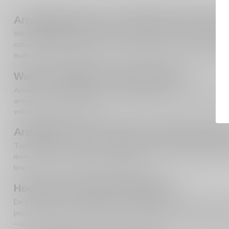
Armagnac kopen: de karaktervolle Franse
Wil je
armagnac kopen
en ben je op zoek naar een drankje met n
robuuster dan cognac. Dat maakt armagnac perfect voor liefhebbe
makkelijk kunt schakelen tussen verwante stijlen zoals
cognac
,
c
Wat is armagnac en wat proef je?
Armagnac is in de basis een druivendistillaat dat rijpt op hout. I
armagnac als “ambachtelijker” en krachtiger, met een smaak die zi
volwassen smaken houdt.
Armagnac versus cognac: welke past bij 
Twijfel je tussen
cognac
en armagnac? Denk dan aan stijl. Cognac 
meer “bite” en een stevige, warme afdronk. Vind je fruitige brand
brandy-stijlen, dan zit je goed bij
brandy
.
Hoe kies je de juiste armagnac?
De beste manier om armagnac te kiezen is vanuit het gebruiksmome
puur drinken en echt “de diepte in”? Dan past een rijkere, comple
—zo proef je meteen het verschil in elegantie versus uitgesproken