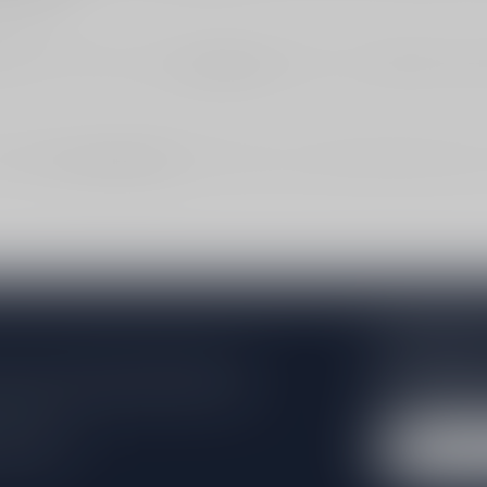
ijken? Ga dan direct naar
alle armagnac
. Daar kun je makkelijker verge
n? Bekijk
winkel & afhalen
. Wil je advies op smaak (fruitig, kruidig, h
Abonneer 
e er niet helemaal uit? Neem gerust
Blijf op de hoo
beren je zo goed mogelijk te helpen!
extra klantenko
 winkel