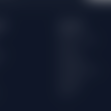
eën
Informatie
Over ons
Algemene voorwaarden
Disclaimer
wijn
Privacy Policy
Betaalmethoden
Verzenden & retourneren
Klantenservice
Winkellocatie
Klachten