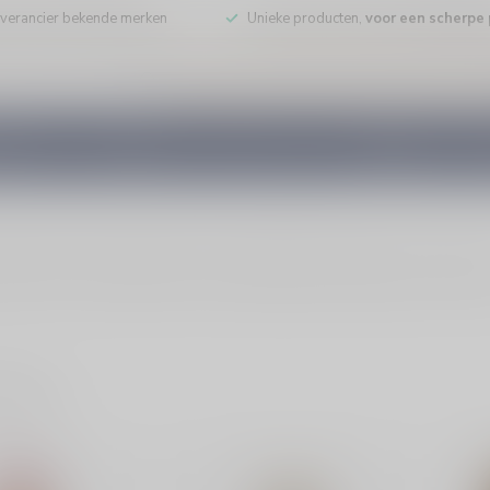
leverancier bekende merken
Unieke producten,
voor een scherpe p
DE WIJN
PORT/DESSERT
WHISKY
RUM
COGNAC
GEDI
. Perfect als digestief of cadeau. Bekijk alle armagnac en bestel on
ducten