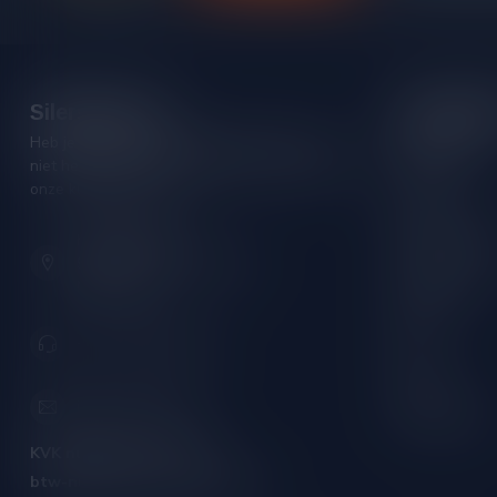
Silersshop.nl
Categori
Heb je vragen over je bestelling of kom je er
Rode wijn
niet helemaal uit? Neem gerust contact op met
Witte wijn
onze klantenservice!
Rose wijn
Hoofdstraat 86
Mousserende 
9001 AN Grou (Friesland)
Port/Dessert
Nederland
Whisky
+31 (0) 566 842181
Rum
Cognac
info@silersshop.nl
Gedistilleerd
KVK nummer:
59550309
btw-nummer:
NL002229671B06