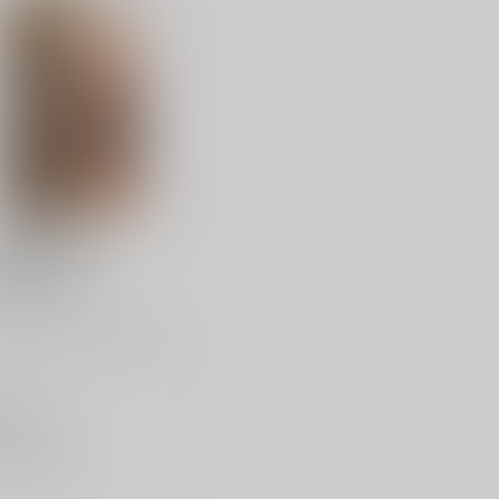
nce Darignac
agnac VS
ek Prince Darignac
gnac VS: een verfijnde
se drank met fruitige en
,99
 op voorraad
Vergelijk