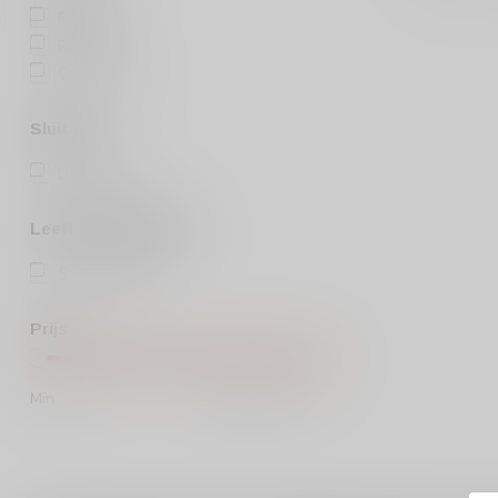
Fruitig
(1)
Rijk
(1)
Complex
(1)
Sluiting
Dopkurk
(3)
Leeftijds categorie
5 - 10 jaar
(1)
Prijs
Min
Max