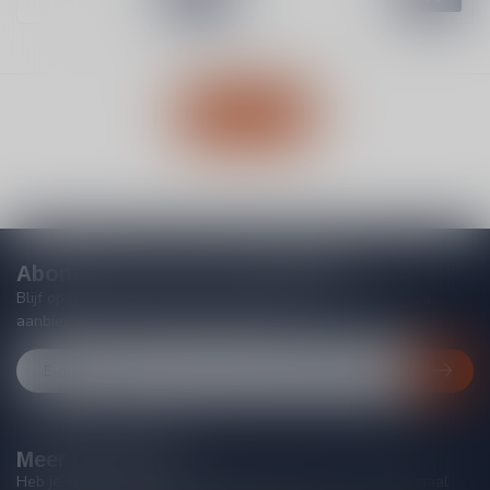
Toon
1
-
12
van 16
Toon meer
Abonneer je op onze nieuwsbrief
Blijf op de hoogte van acties, nieuwe producten, exclusieve
aanbiedingen en extra klantenkorting!
Meer informatie
Heb je vragen over onze producten of kom je er niet helemaal