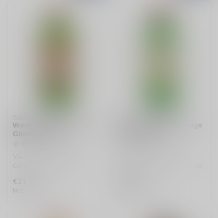
WEDUWE JOUSTRA
WEDUWE JOUSTRA
Weduwe Joustra Oude
Weduwe Joustra Jonge
Genever 100cl
Jenever 100cl
Weduwe Joustra Oude
Weduwe Joustra Jonge
Genever 100cl is een must-
Jenever 100cl is een zachte,
have klassieker. Geniet van
frisse klassieker met 35%
€21,99
€19,99
de per...
alco...
Niet op voorraad
Niet op voorraad