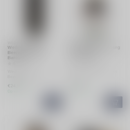
WEDUWE JOUSTRA
WEDUWE JOUSTRA
Weduwe Joustra
De Sjirurch Beerenburg
Beerenburg 6 jaar
Piter Wilkens
Barolo
Ontdek De Sjirurch
Weduwe Joustra
Beerenburg Piter Wilkens:
Beerenburg 6 jaar Barolo is
een smaakvolle,
een gelimiteerde Sneker
ambachtelijke drank...
€24,99
€18,99
beerenburg, 6...
Op voorraad
Op voorraad