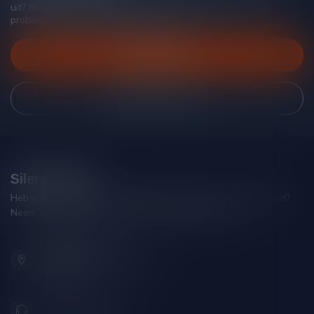
uit? Neem gerust contact op met onze klantenservice, we
proberen je zo goed mogelijk te helpen!
Klantenservice
Bekijk onze winkel
Silersshop.nl
Heb je vragen over je bestelling of kom je er niet helemaal uit?
Neem gerust contact op met onze klantenservice!
Hoofdstraat 86
9001 AN Grou (Friesland)
Nederland
+31 (0) 566 842181