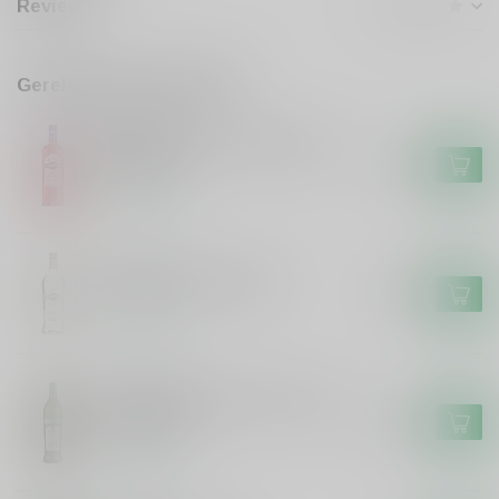
Reviews
Gerelateerde producten
MARTINI
Martini Martini Vibrante Non
Alcoholic
€9,99
Op voorraad
MARTINI
Martini Martini Bianco
€8,49
Op voorraad
NOILLY PRAT
Noilly Prat Noilly Prat French
Vermouth
€14,99
Op voorraad