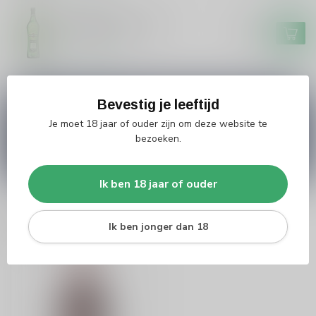
MARTINI
Martini Martini Dry
€8,49
Op voorraad
Bevestig je leeftijd
Vragen over dit product?
Je moet 18 jaar of ouder zijn om deze website te
Heb je vragen over onze producten of kom je er
niet helemaal uit? Neem gerust contact op met
bezoeken.
onze klantenservice
info@silersshop.nl
or
+31
566 842181
.
Ik ben 18 jaar of ouder
Recent bekeken
Ik ben jonger dan 18