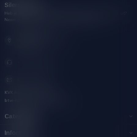
Silersshop.nl
Heb je vragen over je bestelling of kom je er niet helemaal uit?
Neem gerust contact op met onze klantenservice!
Hoofdstraat 86
9001 AN Grou (Friesland)
Nederland
+31 (0) 566 842181
info@silersshop.nl
KVK nummer:
59550309
btw-nummer:
NL002229671B06
Categorieën
Informatie