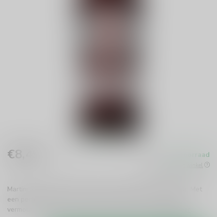
€8,49
Op voorraad
Incl. btw
Beschikbaar in de winkel
Martini Rosso brengt de smaken van Italië naar je thuisbar. Met
een perfecte balans van zoet en bitter is deze veelzijdige
vermouth ideaal voor cocktails of puur genieten.
Lees meer
.