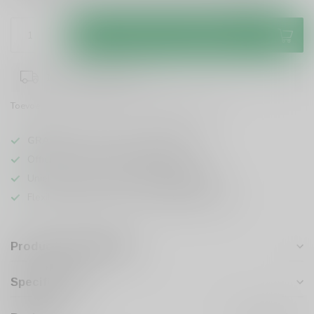
Toevoegen aan winkelwagen
1-3 werkdagen levertijd
Toevoegen om te vergelijken
Deel dit product
GRATIS
verzending vanaf
95 euro
in NL
Officiële leverancier bekende merken
Unieke producten,
voor een scherpe prijs
Flexibele klantenservice en uitgebreide kennis
Productomschrijving
Specificaties