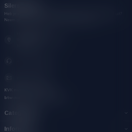
Silersshop.nl
Heb je vragen over je bestelling of kom je er niet helemaal uit?
Neem gerust contact op met onze klantenservice!
Hoofdstraat 86
9001 AN Grou (Friesland)
Nederland
+31 (0) 566 842181
info@silersshop.nl
KVK nummer:
59550309
btw-nummer:
NL002229671B06
Categorieën
Informatie