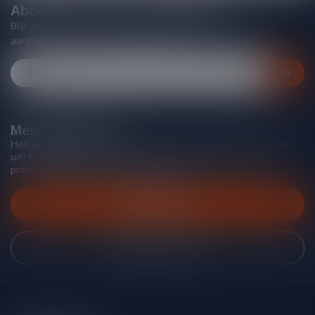
Abonneer je op onze nieuwsbrief
Blijf op de hoogte van acties, nieuwe producten, exclusieve
aanbiedingen en extra klantenkorting!
Meer informatie
Heb je vragen over onze producten of kom je er niet helemaal
uit? Neem gerust contact op met onze klantenservice, we
proberen je zo goed mogelijk te helpen!
Klantenservice
Bekijk onze winkel