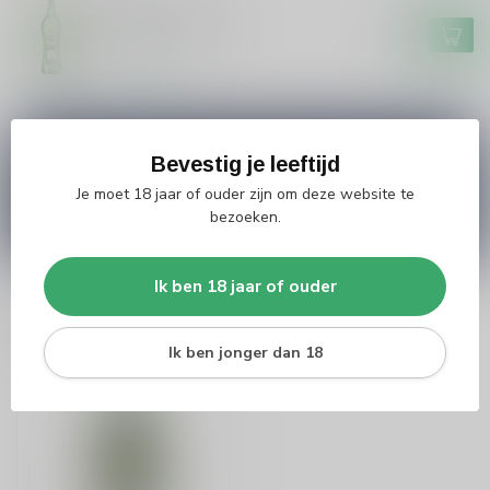
MARTINI
Martini Martini Dry
€8,49
Op voorraad
Vragen over dit product?
Bevestig je leeftijd
Heb je vragen over onze producten of kom je er
Je moet 18 jaar of ouder zijn om deze website te
niet helemaal uit? Neem gerust contact op met
onze klantenservice
info@silersshop.nl
or
+31
bezoeken.
566 842181
.
Ik ben 18 jaar of ouder
Recent bekeken
Ik ben jonger dan 18