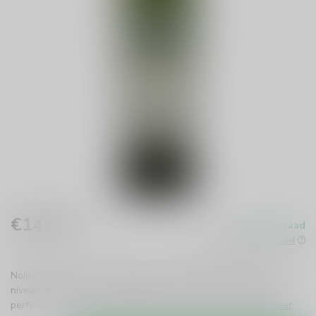
€14,99
Op voorraad
Incl. btw
Beschikbaar in de winkel
Noilly Prat Franse Vermouth tilt je cocktails naar een hoger
niveau. Met een frisse, droge smaak en hints van citrus is hij
perfect voor een klassieke Martini of puur genieten.
Lees meer
.