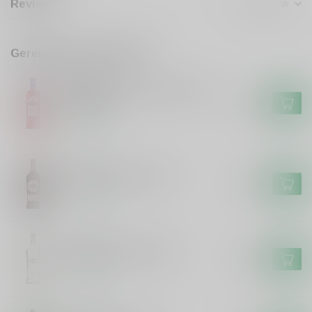
Reviews
Gerelateerde producten
MARTINI
Martini Martini Vibrante Non
Alcoholic
€9,99
Op voorraad
MARTINI
Martini Martini Rosso
€8,49
Op voorraad
MARTINI
Martini Martini Bianco
€8,49
Op voorraad