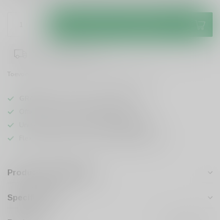
Toevoegen aan winkelwagen
1-3 werkdagen levertijd
Toevoegen om te vergelijken
Deel dit product
GRATIS
verzending vanaf
95 euro
in NL
Officiële leverancier bekende merken
Unieke producten,
voor een scherpe prijs
Flexibele klantenservice en uitgebreide kennis
Productomschrijving
Specificaties