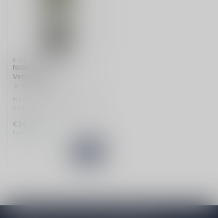
NOILLY PRAT
Noilly Prat French
Vermouth
Noilly Prat Franse Vermouth
tilt je cocktails naar een
hoger niveau. Met een fri...
€14,99
Op voorraad