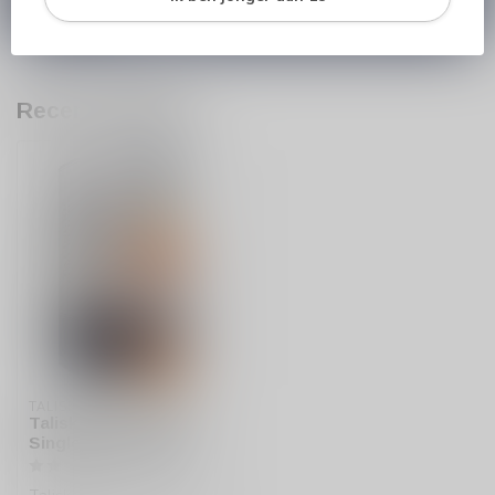
566 842181
.
Recent bekeken
TALISKER
Talisker Port Ruighe
Single Malt Whisky