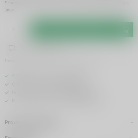
Schotse Islands. Een must-try voor elke whiskyliefhebber!
Lees
meer
.
Toevoegen aan winkelwagen
1-3 werkdagen levertijd
Toevoegen om te vergelijken
Deel dit product
GRATIS
verzending vanaf
95 euro
in NL
Officiële leverancier bekende merken
Unieke producten,
voor een scherpe prijs
Flexibele klantenservice en uitgebreide kennis
Productomschrijving