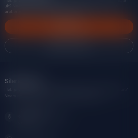
Heb je vragen over onze producten of kom je er niet helemaal
uit? Neem gerust contact op met onze klantenservice, we
proberen je zo goed mogelijk te helpen!
Klantenservice
Bekijk onze winkel
Silersshop.nl
Heb je vragen over je bestelling of kom je er niet helemaal uit?
Neem gerust contact op met onze klantenservice!
Hoofdstraat 86
9001 AN Grou (Friesland)
Nederland