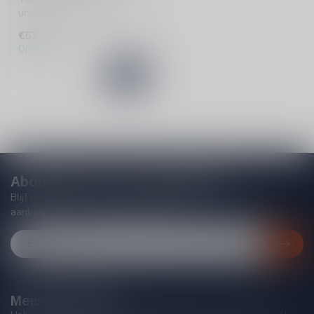
Talisker Port Ruighe is een
unieke single malt whisky
met fruitige tonen en subt...
€52,99
Op voorraad
Abonneer je op onze nieuwsbrief
Blijf op de hoogte van acties, nieuwe producten, exclusieve
aanbiedingen en extra klantenkorting!
Meer informatie