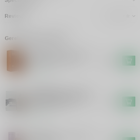
Specificaties
Reviews
Gerelateerde producten
ARRAN
Arran Arran 30 years Sherry
Hogshead First Years
€749,99
Op voorraad
LAGG DISTILLERY
Lagg Distillery Lagg Small
Batch Palo Cortado Sherry
€79,99
Cask Finish 56,2%
Op voorraad
ARRAN
Arran Arran 14 years Single