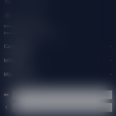
+31 (0) 566 842181
info@silersshop.nl
KVK nummer:
59550309
btw-nummer:
NL002229671B06
Categorieën
Informatie
Mijn account
€