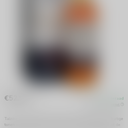
€52,99
Op voorraad
Incl. btw
Beschikbaar in de winkel
Talisker Port Ruighe is een unieke single malt whisky met fruitige
tonen en subtiele rokerigheid. Geniet van de rijke smaken uit de