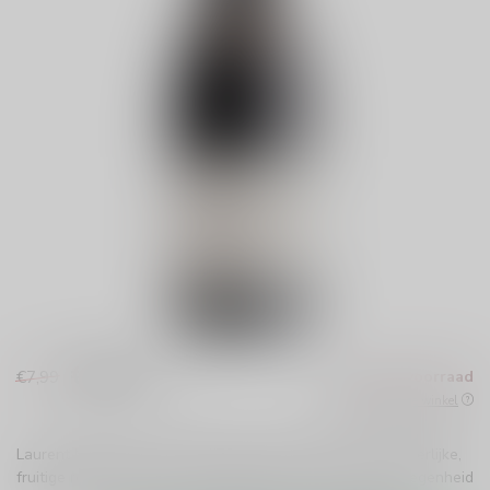
€6,99
€7,99
Niet op voorraad
Incl. btw
Beschikbaar in de winkel
Laurent Miquel Cabernet Sauvignon Père et Fils is een heerlijke,
fruitige rode wijn uit Zuid-Frankrijk. Perfect voor elke gelegenheid