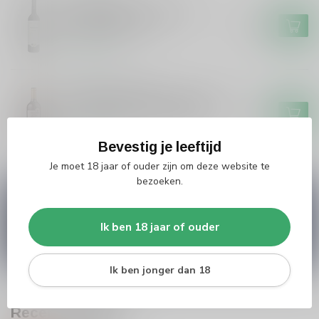
PIEDEMONTE
Piedemonte Piedemonte
Navarra Reserva
€13,49
Op voorraad
DOMAINE LA BAUME
Domaine la Baume Domaine La
Baume Cabernet Sauvignon
€9,95
Op voorraad
Bevestig je leeftijd
Je moet 18 jaar of ouder zijn om deze website te
bezoeken.
Vragen over dit product?
Heb je vragen over onze producten of kom je er
niet helemaal uit? Neem gerust contact op met
Ik ben 18 jaar of ouder
onze klantenservice
info@silersshop.nl
or
+31
566 842181
.
Ik ben jonger dan 18
Recent bekeken