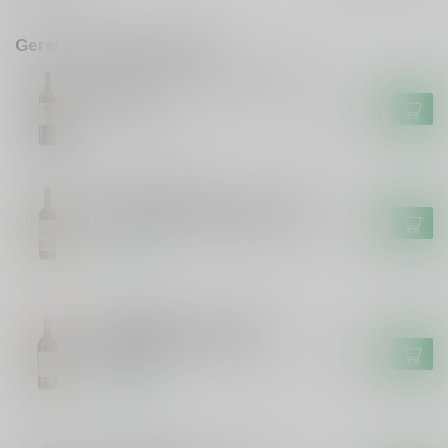
Gerelateerde producten
Le Bonheur Wine Estate Red
Blend
€13,95
Niet op voorraad
KLEIN FRIESLAND
Klein Friesland Klein Friesland
Merlot Cabernet Sauvignon
€13,49
Op voorraad
VARVAGLIONE
Varvaglione Varvaglione
Sorgea Primitivo, Syrah,
€15,99
Cabernet
Op voorraad