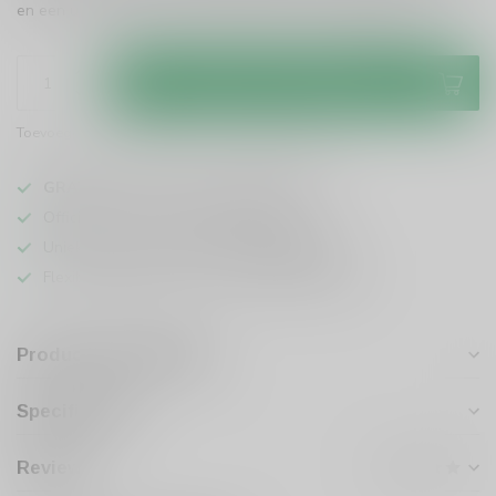
en een uitstekende prijs-kwaliteitverhouding!
Lees meer
.
Toevoegen aan winkelwagen
Toevoegen om te vergelijken
Deel dit product
GRATIS
verzending vanaf
95 euro
in NL
Officiële leverancier bekende merken
Unieke producten,
voor een scherpe prijs
Flexibele klantenservice en uitgebreide kennis
Productomschrijving
Specificaties
Reviews