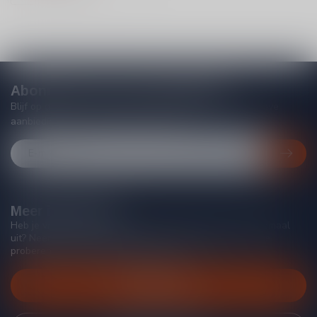
Abonneer je op onze nieuwsbrief
Blijf op de hoogte van acties, nieuwe producten, exclusieve
aanbiedingen en extra klantenkorting!
Meer informatie
Heb je vragen over onze producten of kom je er niet helemaal
uit? Neem gerust contact op met onze klantenservice, we
proberen je zo goed mogelijk te helpen!
Klantenservice