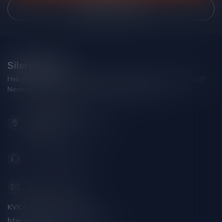
Bekijk onze winkel
Silersshop.nl
Heb je vragen over je bestelling of kom je er niet helemaal uit?
Neem gerust contact op met onze klantenservice!
Hoofdstraat 86
9001 AN Grou (Friesland)
Nederland
+31 (0) 566 842181
info@silersshop.nl
KVK nummer:
59550309
btw-nummer:
NL002229671B06