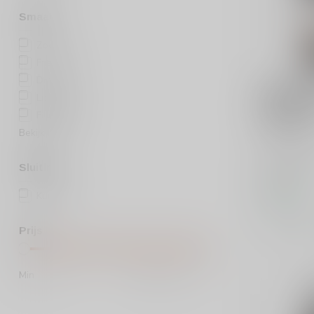
Smaak
Zoet
(1)
Fris
(1)
Droog
(3)
VARVAGLIO
Varvaglio
Licht
(1)
Primitivo,
Fruitig
(5)
Cabernet
Bekijk meer
Varvaglione
volle rode w
Sluiting
Primitivo, S
€15,99
Kurk
(6)
Op voorraa
Vergelij
Prijs
Min
Max