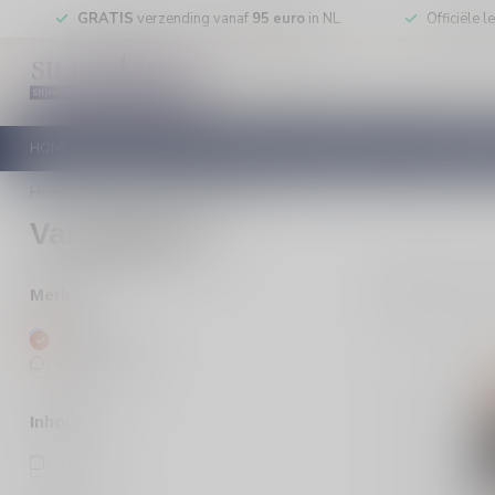
GRATIS
verzending vanaf
95 euro
in NL
Officiële 
HOME
RODE WIJN
WITTE WIJN
ROSE WIJN
MOUSSEREN
Home
/
Merken
/
Varvaglione
Varvaglione
7
Pro
Merken
Alle merken
Varvaglione
Inhoud
75cl
(7)