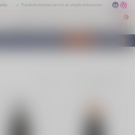
rijs
Flexibele klantenservice en uitgebreide kennis
9.6
0
Mijn account
Verlanglijst
EUR
STILLEERD
KLANTENSERVICE
AANBIEDINGEN
€
Incl. btw
Toon: