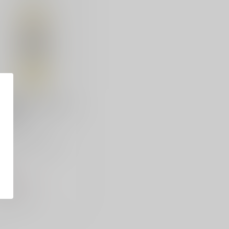
VAGLIONE
vaglione 12e Mezzo
vasia
vaglione 12e Mezzo
asia is een frisse,
tige witte wijn uit Puglia
.
99
 op voorraad
Vergelijk