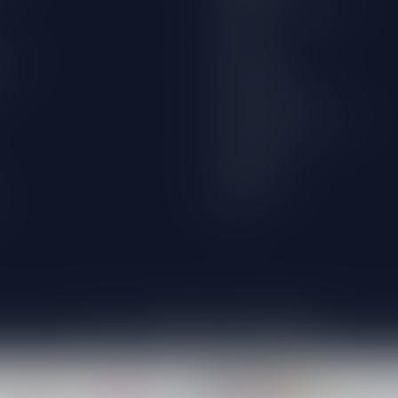
Algemene voorwaarden
Disclaimer
wijn
Privacy Policy
Betaalmethoden
Verzenden & retourneren
Klantenservice
Winkellocatie
Klachten