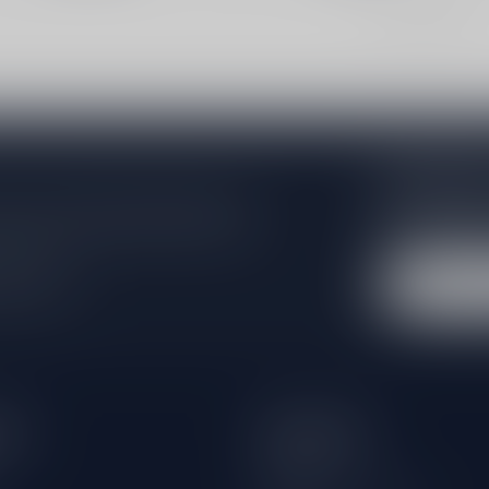
Toon
1
-
7
van 7
Abonneer 
e er niet helemaal uit? Neem gerust
Blijf op de hoo
beren je zo goed mogelijk te helpen!
extra klantenko
 winkel
eën
Informatie
Over ons