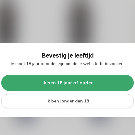
Bevestig je leeftijd
NE
VARVAGLIONE
VAR
ne 12e Mezzo
Varvaglione 12e Mezzo
Var
Je moet 18 jaar of ouder zijn om deze website te bezoeken.
Negroamaro
Mal
e 12e Mezzo
Proef de rijke traditie van
Var
Ik ben 18 jaar of ouder
 een heerlijke
Puglia met Varvaglione 12e
Malv
rode wijn met een
Mezzo Negroamaro. Deze
frui
€9,99
vo...
met..
Ik ben jonger dan 18
€9,
d
Op voorraad
Niet
k
Vergelijk