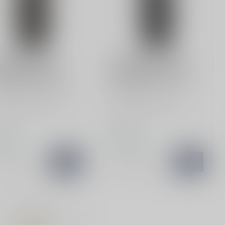
VAGLIONE
VARVAGLIONE
vaglione Papale
Varvaglione Passione
mivito di Manduria
primitivo del Salento
f de Varvaglione Papale
Varvaglione Passione
itivo di Manduria, een
Primitivo del Salento is een
e Italiaanse rode wij...
must-try voor
wijnliefhebbers....
,99
€12,99
oorraad
Op voorraad
Vergelijk
Vergelijk