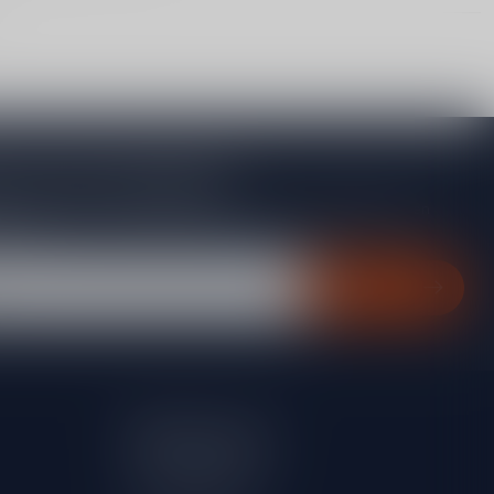
je op onze nieuwsbrief
gte van acties, nieuwe producten, exclusieve aanbiedingen en
rting!
Abonneer
Mijn account
Account informatie