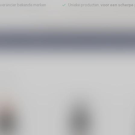
leverancier bekende merken
Unieke producten,
voor een scherpe p
DE WIJN
PORT/DESSERT
WHISKY
RUM
COGNAC
GEDI
ducten