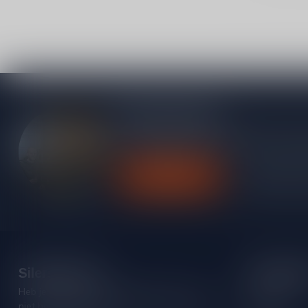
Meer informatie
Heb je vragen over onze producten of kom j
contact op met onze klantenservice, we pro
Klantenservice
Bekijk onze
Silersshop.nl
Categori
Heb je vragen over je bestelling of kom je er
Rode wijn
niet helemaal uit? Neem gerust contact op met