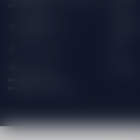
Witte wijn
onze klantenservice!
Rose wijn
Hoofdstraat 86
Mousserende 
9001 AN Grou (Friesland)
Port/Dessert
Nederland
Whisky
+31 (0) 566 842181
Rum
Cognac
info@silersshop.nl
Gedistilleerd
KVK nummer:
59550309
btw-nummer:
NL002229671B06