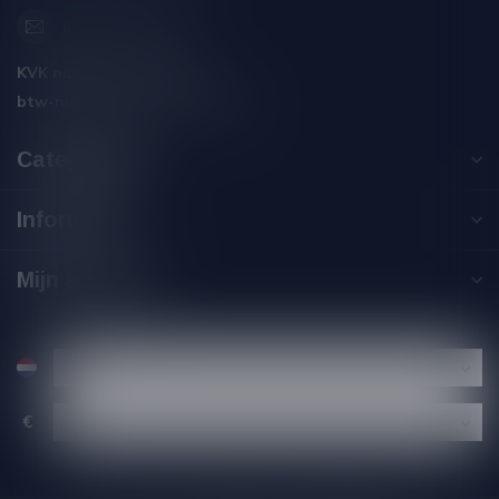
info@silersshop.nl
KVK nummer:
59550309
btw-nummer:
NL002229671B06
Categorieën
Informatie
Mijn account
€