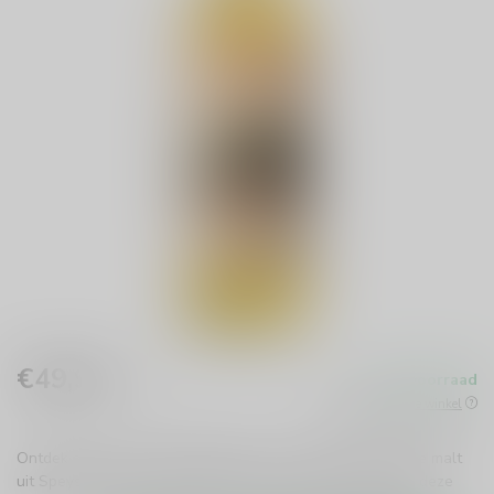
€49,99
Op voorraad
Incl. btw
Beschikbaar in de winkel
Ontdek de Linkwood 2008 #803615, een exclusieve single malt
uit Speyside. Met fruitige tonen en een zachte afdronk is deze