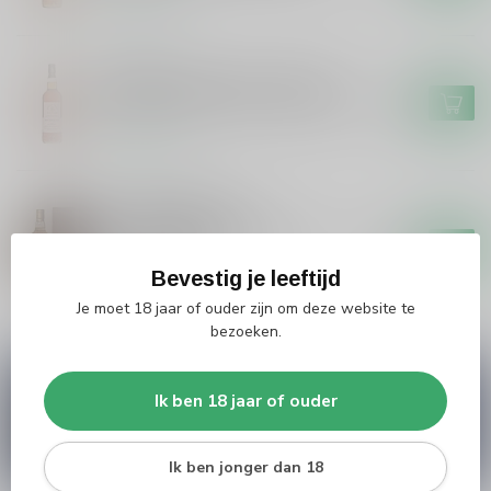
Op voorraad
SIGNATORY
Signatory Signatory Vintage
100 Proof Ben Nevis 2014 #63
€49,99
Op voorraad
GORDON&MACPHAIL
Gordon&Macphail
Gordon&Macphail's Single
€109,99
Malt 21 years
Bevestig je leeftijd
Niet op voorraad
Je moet 18 jaar of ouder zijn om deze website te
bezoeken.
Vragen over dit product?
Ik ben 18 jaar of ouder
Heb je vragen over onze producten of kom je er
niet helemaal uit? Neem gerust contact op met
onze klantenservice
info@silersshop.nl
or
+31
566 842181
.
Ik ben jonger dan 18