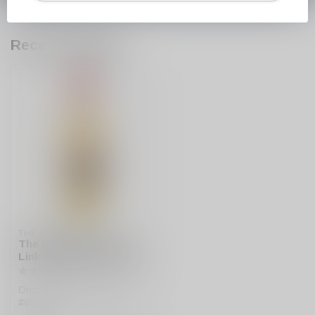
Recent bekeken
THE ULTIMATE
The Ultimate Whisky
Linkwood 2008 #803615
Ontdek de Linkwood 2008
#803615, een exclusieve