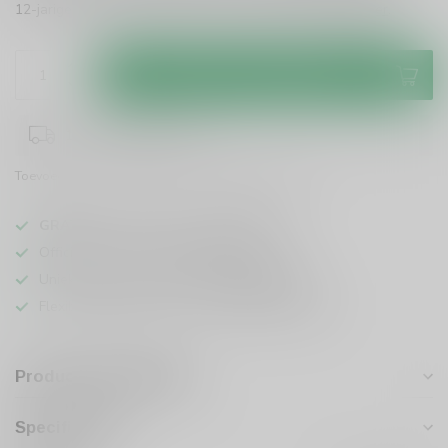
12-jarige whisky een must voor elke liefhebber.
Lees meer
.
Toevoegen aan winkelwagen
1-3 werkdagen levertijd
Toevoegen om te vergelijken
Deel dit product
GRATIS
verzending vanaf
95 euro
in NL
Officiële leverancier bekende merken
Unieke producten,
voor een scherpe prijs
Flexibele klantenservice en uitgebreide kennis
Productomschrijving
Specificaties