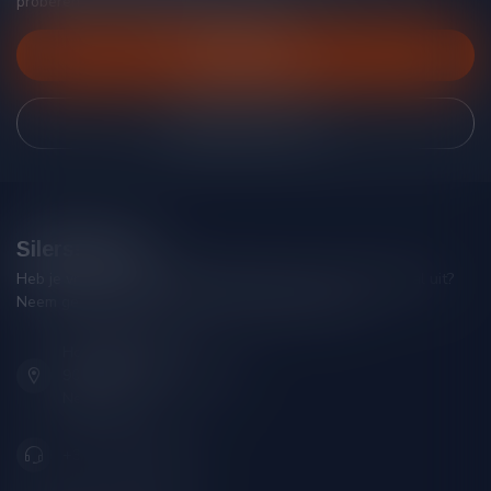
proberen je zo goed mogelijk te helpen!
Klantenservice
Bekijk onze winkel
Silersshop.nl
Heb je vragen over je bestelling of kom je er niet helemaal uit?
Neem gerust contact op met onze klantenservice!
Hoofdstraat 86
9001 AN Grou (Friesland)
Nederland
+31 (0) 566 842181