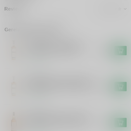
Reviews
Gerelateerde producten
PROVIAND
Proviand Proviand Whisky
Oloroso Sherry 48% #1.4
€59,99
Op voorraad
PROVIAND
Proviand Proviand Whisky The
Original Bourbon Cask 46% #2
€44,99
Op voorraad
SIGNATORY
Signatory Signatory Vintage
100 proof Caol Ila 2012 #70
€49,99