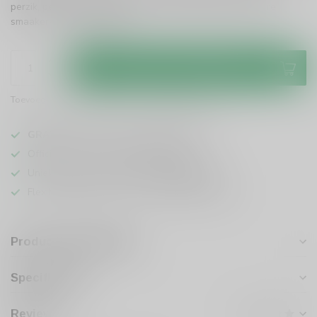
perzik, perfect in balans met citrus en eikenhout. Een ware
smaakervaring!
Lees meer
.
Toevoegen aan winkelwagen
Toevoegen om te vergelijken
Deel dit product
GRATIS
verzending vanaf
95 euro
in NL
Officiële leverancier bekende merken
Unieke producten,
voor een scherpe prijs
Flexibele klantenservice en uitgebreide kennis
Productomschrijving
Specificaties
Reviews