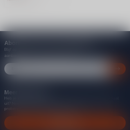
Abonneer je op onze nieuwsbrief
Blijf op de hoogte van acties, nieuwe producten, exclusieve
aanbiedingen en extra klantenkorting!
Meer informatie
Heb je vragen over onze producten of kom je er niet helemaal
uit? Neem gerust contact op met onze klantenservice, we
proberen je zo goed mogelijk te helpen!
Klantenservice