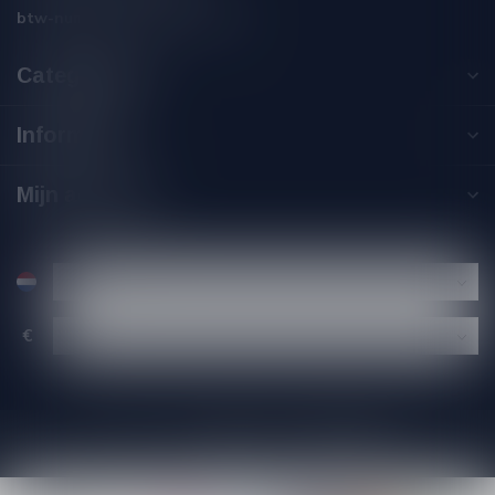
btw-nummer:
NL002229671B06
Categorieën
Informatie
Mijn account
€