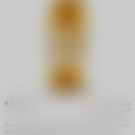
€74,99
Niet op voorraad
Incl. btw
Beschikbaar in de winkel
Ontdek de Glenmorangie The Nectar 16 years, een uitzonderlijke
Schotse single malt. Geniet van zoete tonen van honing en