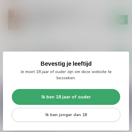
MACALLAN
Macallan Macallan The
Harmony Collection Intense
€159,99
Arabica 2022
Op voorraad
GLENGLASSAUGH
GlenGlassaugh GlenGlassaugh
12 years Single Malt
€54,99
Bevestig je leeftijd
Niet op voorraad
Je moet 18 jaar of ouder zijn om deze website te
bezoeken.
Vragen over dit product?
Ik ben 18 jaar of ouder
Heb je vragen over onze producten of kom je er
niet helemaal uit? Neem gerust contact op met
onze klantenservice
info@silersshop.nl
or
+31
566 842181
.
Ik ben jonger dan 18