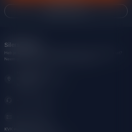
Bekijk onze winkel
Silersshop.nl
Heb je vragen over je bestelling of kom je er niet helemaal uit?
Neem gerust contact op met onze klantenservice!
Hoofdstraat 86
9001 AN Grou (Friesland)
Nederland
+31 (0) 566 842181
info@silersshop.nl
KVK nummer:
59550309