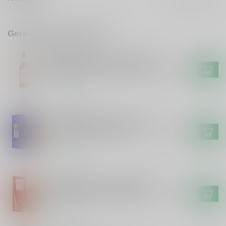
Gerelateerde producten
SIGNATORY
Signatory Signatory Vintage
100 Proof Ben Nevis 2014 #63
€49,99
Op voorraad
GLENMORANGIE
Glenmorangie Glenmorangie
18 years Extremely Rare
€119,99
Op voorraad
MACALLAN
Macallan Macallan A Night On
Earth The First Light 2025
€119,95
Op voorraad