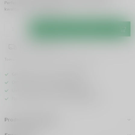
Perfect voor elke gelegenheid en een uitstekende prijs-
kwaliteitverhouding!
Lees meer
.
Toevoegen aan winkelwagen
1-3 werkdagen levertijd
Toevoegen om te vergelijken
Deel dit product
GRATIS
verzending vanaf
95 euro
in NL
Officiële leverancier bekende merken
Unieke producten,
voor een scherpe prijs
Flexibele klantenservice en uitgebreide kennis
Productomschrijving