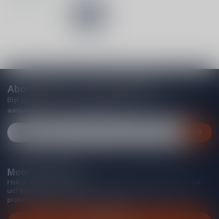
Abonneer je op onze nieuwsbrief
Blijf op de hoogte van acties, nieuwe producten, exclusieve
aanbiedingen en extra klantenkorting!
Meer informatie
Heb je vragen over onze producten of kom je er niet helemaal
uit? Neem gerust contact op met onze klantenservice, we
proberen je zo goed mogelijk te helpen!