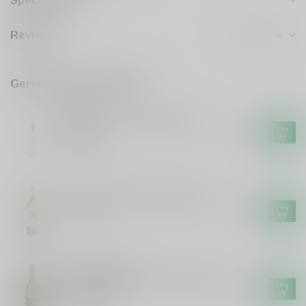
Specificaties
Reviews
Gerelateerde producten
FRISON
Frison El Toro Frison Blanco
0,375
€3,99
Op voorraad
El Pez Volador Verdejo Rueda
€7,99
Op voorraad
DAME ADELAIDE
Dame Adelaide Dame Adelaïde
Chardonnay
€7,99