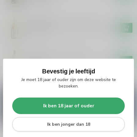
Op voorraad
RICHEMER
Richemer Richemer Chardonnay
€8,99
Op voorraad
FRISON
Frison El Toro Frison Blanco
€6,99
Op voorraad
Bevestig je leeftijd
Je moet 18 jaar of ouder zijn om deze website te
bezoeken.
Vragen over dit product?
Heb je vragen over onze producten of kom je er
Ik ben 18 jaar of ouder
niet helemaal uit? Neem gerust contact op met
onze klantenservice
info@silersshop.nl
or
+31
566 842181
.
Ik ben jonger dan 18