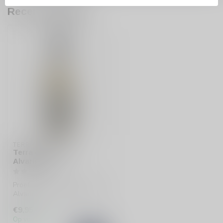
Recent bekeken
TERRA D'ALTER
Terra d' Alter ALV
Alvarinho
Proef de Terra d' Alter ALV
Alvarinho, een verfrissende
Portugese witte wijn met...
€9,95
Op voorraad