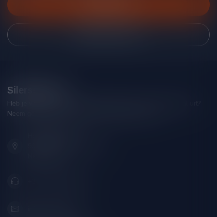
Klantenservice
Bekijk onze winkel
Silersshop.nl
Heb je vragen over je bestelling of kom je er niet helemaal uit?
Neem gerust contact op met onze klantenservice!
Hoofdstraat 86
9001 AN Grou (Friesland)
Nederland
+31 (0) 566 842181
info@silersshop.nl