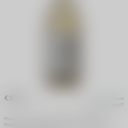
€9,95
Op voorraad
Incl. btw
Beschikbaar in de winkel
Proef de Terra d' Alter ALV Alvarinho, een verfrissende
Portugese witte wijn met hints van citrus en groene appel.