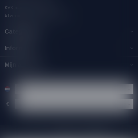
KVK nummer:
59550309
btw-nummer:
NL002229671B06
Categorieën
Informatie
Mijn account
€