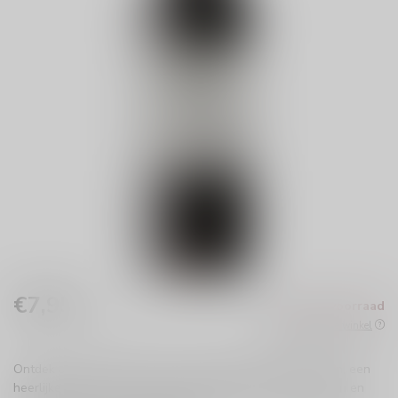
€7,95
Niet op voorraad
Incl. btw
Beschikbaar in de winkel
Ontdek de Santa Rita Gran Hacienda Cabernet Sauvignon, een
heerlijke Chileense wijn met volle smaken van rijpe bessen en