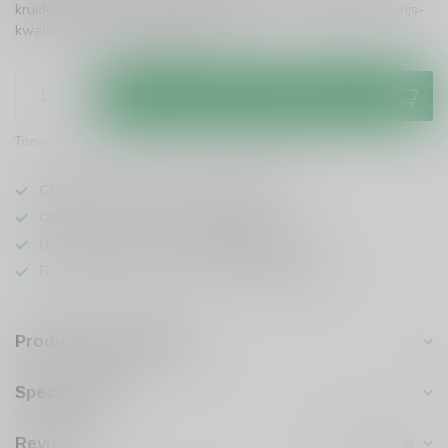
kruiden. Perfect voor elke gelegenheid en een uitstekende prijs-
kwaliteitverhouding!
Lees meer
.
Toevoegen aan winkelwagen
Toevoegen om te vergelijken
Deel dit product
GRATIS
verzending vanaf
95 euro
in NL
Officiële leverancier bekende merken
Unieke producten,
voor een scherpe prijs
Flexibele klantenservice en uitgebreide kennis
Productomschrijving
Specificaties
Reviews