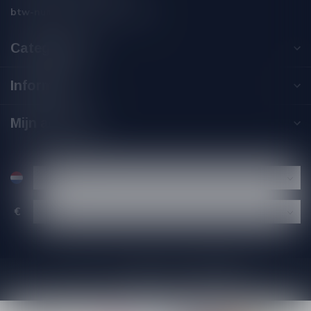
btw-nummer:
NL002229671B06
Categorieën
Informatie
Mijn account
€