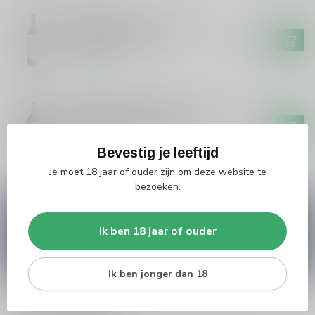
PIEDEMONTE
Piedemonte Piedemonte
Navarra Reserva
€13,49
Op voorraad
CHATEAU DE VALOIS
Chateau de Valois Chateau de
Valois Pomerol Organic
€45,99
Bevestig je leeftijd
Op voorraad
Je moet 18 jaar of ouder zijn om deze website te
bezoeken.
Vragen over dit product?
Heb je vragen over onze producten of kom je er
Ik ben 18 jaar of ouder
niet helemaal uit? Neem gerust contact op met
onze klantenservice
info@silersshop.nl
or
+31
566 842181
.
Ik ben jonger dan 18