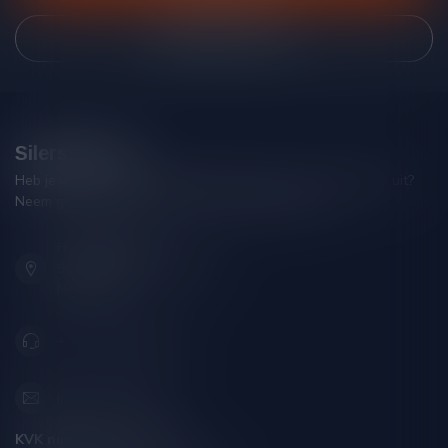
Bekijk onze winkel
Silersshop.nl
Heb je vragen over je bestelling of kom je er niet helemaal uit?
Neem gerust contact op met onze klantenservice!
Hoofdstraat 86
9001 AN Grou (Friesland)
Nederland
+31 (0) 566 842181
info@silersshop.nl
KVK nummer:
59550309