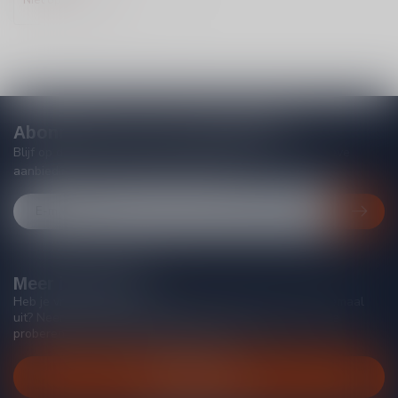
Abonneer je op onze nieuwsbrief
Blijf op de hoogte van acties, nieuwe producten, exclusieve
aanbiedingen en extra klantenkorting!
Meer informatie
Heb je vragen over onze producten of kom je er niet helemaal
uit? Neem gerust contact op met onze klantenservice, we
proberen je zo goed mogelijk te helpen!
Klantenservice