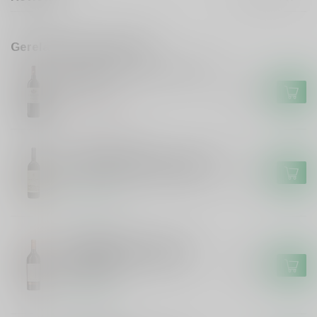
Gerelateerde producten
Le Bonheur Wine Estate Red
Blend
€13,95
Niet op voorraad
KLEIN FRIESLAND
Klein Friesland Klein Friesland
Merlot Cabernet Sauvignon
€13,49
Op voorraad
VARVAGLIONE
Varvaglione Varvaglione
Sorgea Primitivo, Syrah,
€15,99
Cabernet
Op voorraad