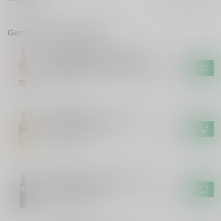
Gerelateerde producten
ADEGA DE PALMELA
Adega de Palmela Adega de
Palmela Moscatel de Setubal
€12,75
Op voorraad
MENARD
Menard Menard Pineau de
Charentes Blanc
€16,99
Op voorraad
LAFAGE
Lafage Lafage Maury Rouge
Dessertwijn 50cl
€14,99
Niet op voorraad