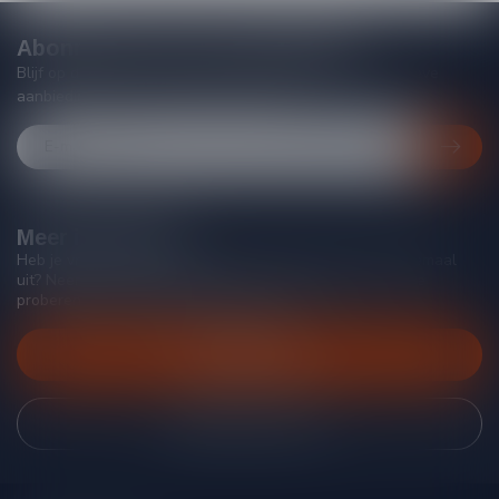
Abonneer je op onze nieuwsbrief
Blijf op de hoogte van acties, nieuwe producten, exclusieve
aanbiedingen en extra klantenkorting!
Meer informatie
Heb je vragen over onze producten of kom je er niet helemaal
uit? Neem gerust contact op met onze klantenservice, we
proberen je zo goed mogelijk te helpen!
Klantenservice
Bekijk onze winkel