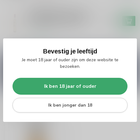
DOMAINE CAZES
Domaine Cazes Domaine
Cazes Muscat de Rivesaltes
€17,95
Vin Doux Naturel 0.375
Op voorraad
Bevestig je leeftijd
Vragen over dit product?
Je moet 18 jaar of ouder zijn om deze website te
Heb je vragen over onze producten of kom je er
bezoeken.
niet helemaal uit? Neem gerust contact op met
onze klantenservice
info@silersshop.nl
or
+31
566 842181
.
Ik ben 18 jaar of ouder
Ik ben jonger dan 18
Recent bekeken