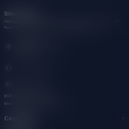
Silersshop.nl
Heb je vragen over je bestelling of kom je er niet helemaal uit?
Neem gerust contact op met onze klantenservice!
Hoofdstraat 86
9001 AN Grou (Friesland)
Nederland
+31 (0) 566 842181
info@silersshop.nl
KVK nummer:
59550309
btw-nummer:
NL002229671B06
Categorieën