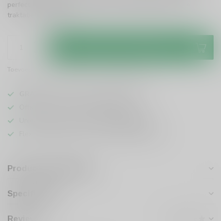
perfect om gekoeld te genieten na een maaltijd. Een ware
traktatie!
Lees meer
.
Toevoegen aan winkelwagen
Toevoegen om te vergelijken
Deel dit product
GRATIS
verzending vanaf
95 euro
in NL
Officiële leverancier bekende merken
Unieke producten,
voor een scherpe prijs
Flexibele klantenservice en uitgebreide kennis
Productomschrijving
Specificaties
Reviews