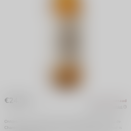
€24,99
Niet op voorraad
Incl. btw
Beschikbaar in de winkel
Ontdek de onweerstaanbare Chateau de Montifaud Pineau de
Charentes Blanc. Deze zoete, fruitige dessertwijn uit Cognac is