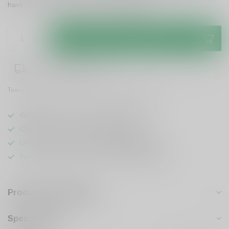
have voor elke whiskyliefhebber!
Lees meer
.
Toevoegen aan winkelwagen
1-3 werkdagen levertijd
Toevoegen om te vergelijken
Deel dit product
GRATIS
verzending vanaf
95 euro
in NL
Officiële leverancier bekende merken
Unieke producten,
voor een scherpe prijs
Flexibele klantenservice en uitgebreide kennis
Productomschrijving
Specificaties