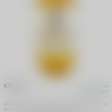
€53,99
Op voorraad
Incl. btw
Beschikbaar in de winkel
Lindores MCDXCIV Single Malt Whisky uit de Lowlands biedt een
rijke smaak met hints van vanille en gedroogd fruit. Een must-