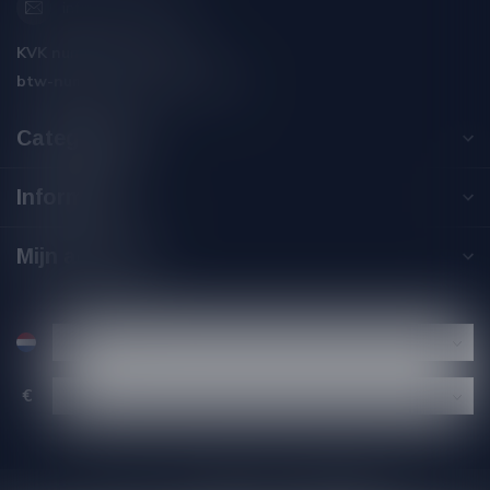
info@silersshop.nl
KVK nummer:
59550309
btw-nummer:
NL002229671B06
Categorieën
Informatie
Mijn account
€