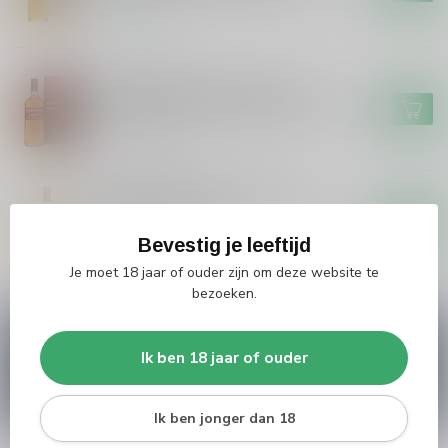
Op voorraad
AUCHENTOSHAN
Auchentoshan Auchentoshan
Bloodoak Single Malt Whisky
€69,99
Niet op voorraad
Auchentoschan American Oak
Single Malt Whisky
€32,99
Bevestig je leeftijd
Op voorraad
Je moet 18 jaar of ouder zijn om deze website te
bezoeken.
Vragen over dit product?
Heb je vragen over onze producten of kom je er
Ik ben 18 jaar of ouder
niet helemaal uit? Neem gerust contact op met
onze klantenservice
info@silersshop.nl
or
+31
566 842181
.
Ik ben jonger dan 18