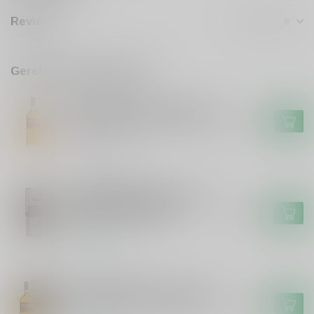
Reviews
Gerelateerde producten
AUCHENTOSHAN
Auchentoshan Auchentoshan
18 years Single Malt Whisky
€104,99
Niet op voorraad
GORDON&MACPHAIL
Gordon&Macphail Gordon &
Macphail Rosebank 1991
€879,99
Connoisseurs Choice
Op voorraad
AUCHENTOSHAN
Auchentoshan Auchentoshan
12 years Single Malt Whisky
€42,99