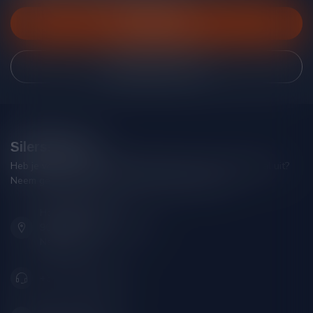
Klantenservice
Bekijk onze winkel
Silersshop.nl
Heb je vragen over je bestelling of kom je er niet helemaal uit?
Neem gerust contact op met onze klantenservice!
Hoofdstraat 86
9001 AN Grou (Friesland)
Nederland
+31 (0) 566 842181