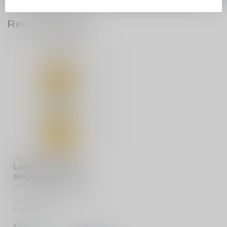
Recent bekeken
LINDORES
Lindores MCDXCIV
Single malt Whisky
Lindores MCDXCIV Single
Malt Whisky uit de
Lowlands biedt een rijke
€53,99