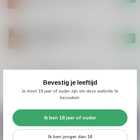
Op voorraad
MACALLAN
Macallan Macallan The
Harmony Collection Intense
€159,99
Arabica 2022
Op voorraad
GLENGLASSAUGH
GlenGlassaugh GlenGlassaugh
12 years Single Malt
€54,99
Bevestig je leeftijd
Niet op voorraad
Je moet 18 jaar of ouder zijn om deze website te
bezoeken.
Vragen over dit product?
Ik ben 18 jaar of ouder
Heb je vragen over onze producten of kom je er
niet helemaal uit? Neem gerust contact op met
onze klantenservice
info@silersshop.nl
or
+31
Ik ben jonger dan 18
566 842181
.