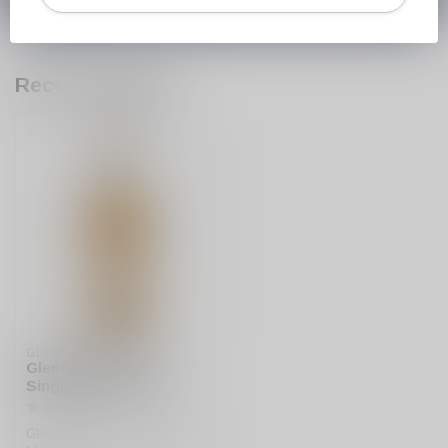
Recent bekeken
GLENFARCLAS
Glenfarclas 10 Years
Single Malt whisky
Glenfarclas 10 Years Single