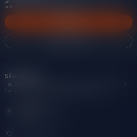
uit? Neem gerust contact op met onze klantenservice, we
proberen je zo goed mogelijk te helpen!
Klantenservice
Bekijk onze winkel
Silersshop.nl
Heb je vragen over je bestelling of kom je er niet helemaal uit?
Neem gerust contact op met onze klantenservice!
Hoofdstraat 86
9001 AN Grou (Friesland)
Nederland
+31 (0) 566 842181