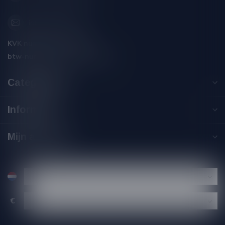
info@silersshop.nl
KVK nummer:
59550309
btw-nummer:
NL002229671B06
Categorieën
Informatie
Mijn account
€