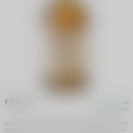
€39,99
Op voorraad
Incl. btw
Beschikbaar in de winkel
Glenfarclas 10 Years Single Malt is een rijke Schotse whisky met
zoete sherrytonen en een zijdezachte afdronk. Perfect voor elke