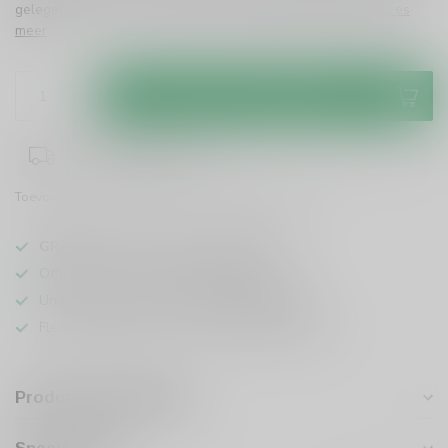
gelegenheid, een must-have voor elke whiskyliefhebber!
Lees
meer
.
Toevoegen aan winkelwagen
1-3 werkdagen levertijd
Toevoegen om te vergelijken
Deel dit product
GRATIS
verzending vanaf
95 euro
in NL
Officiële leverancier bekende merken
Unieke producten,
voor een scherpe prijs
Flexibele klantenservice en uitgebreide kennis
Productomschrijving