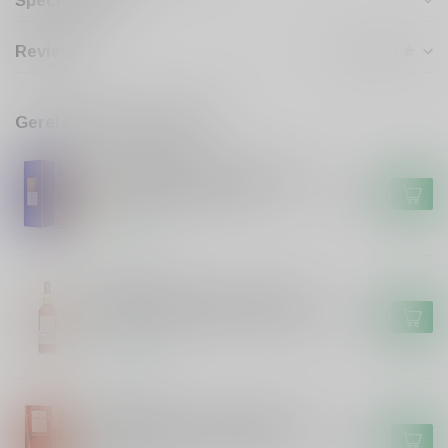
Specificaties
Reviews
Gerelateerde producten
GLENMORANGIE
Glenmorangie Glenmorangie
18 years Extremely Rare
€119,99
Op voorraad
SIGNATORY
Signatory Signatory Vintage
100 Proof Ben Nevis 2014 #63
€49,99
Op voorraad
MACALLAN
Macallan Macallan A Night On
Earth The First Light 2025
€119,95