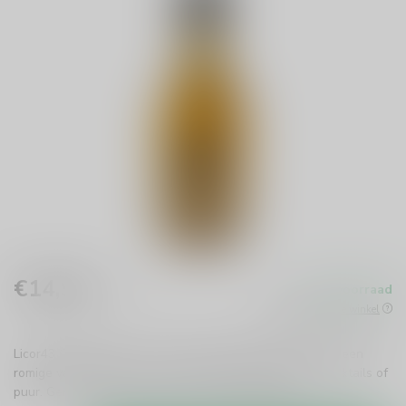
€14,99
Op voorraad
Incl. btw
Beschikbaar in de winkel
Licor43 Original 35cl is een heerlijke Spaanse likeur met een
romige vanillesmaak en hints van citrus. Perfect voor cocktails of
puur. Geniet van deze iconische drank!
Lees meer
.