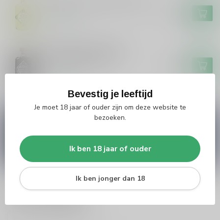
Grouster Limoncello De Siler
€19,99
Op voorraad
Grouster Drop/Salmiak
Skroefwetter 50cl
€16,99
Op voorraad
Bevestig je leeftijd
Je moet 18 jaar of ouder zijn om deze website te
bezoeken.
Vragen over dit product?
Heb je vragen over onze producten of kom je er
niet helemaal uit? Neem gerust contact op met
onze klantenservice
info@silersshop.nl
or
+31
Ik ben 18 jaar of ouder
566 842181
.
Ik ben jonger dan 18
Recent bekeken