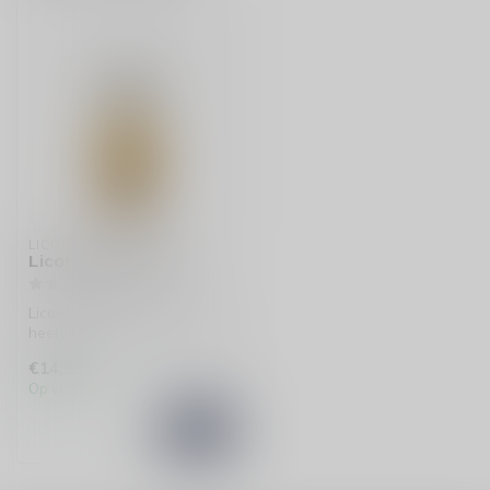
LICOR 43
Licor43 Original 35cl
Licor43 Original 35cl is een
heerlijke Spaanse likeur met
een romige vanillesmaa...
€14,99
Op voorraad