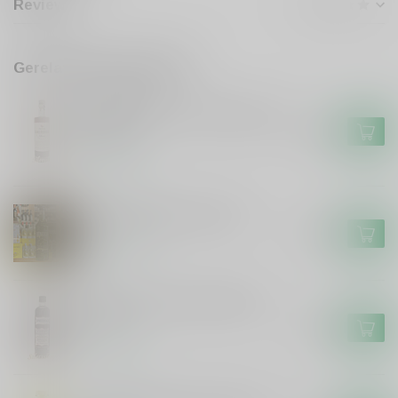
Reviews
Gerelateerde producten
DE CAMPEN
De Campen Friese Suikerbrood
Likeur
€17,99
Op voorraad
De Hunekop Monstershot
€16,99
Op voorraad
Smeerolie honing droplikeur
50cl
€11,99
Op voorraad