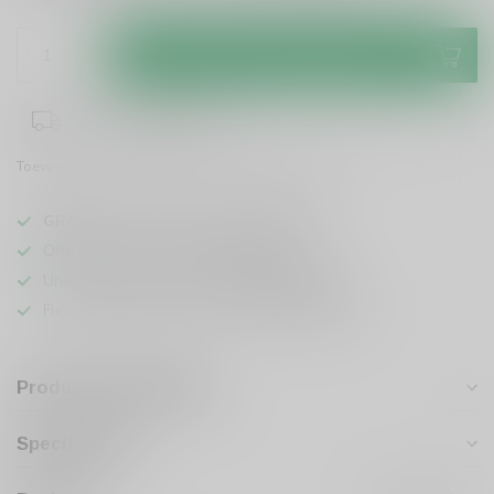
Toevoegen aan winkelwagen
1-3 werkdagen levertijd
Toevoegen om te vergelijken
Deel dit product
GRATIS
verzending vanaf
95 euro
in NL
Officiële leverancier bekende merken
Unieke producten,
voor een scherpe prijs
Flexibele klantenservice en uitgebreide kennis
Productomschrijving
Specificaties