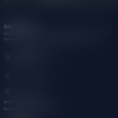
Silersshop.nl
Heb je vragen over je bestelling of kom je er niet helemaal uit?
Neem gerust contact op met onze klantenservice!
Hoofdstraat 86
9001 AN Grou (Friesland)
Nederland
+31 (0) 566 842181
info@silersshop.nl
KVK nummer:
59550309
btw-nummer:
NL002229671B06