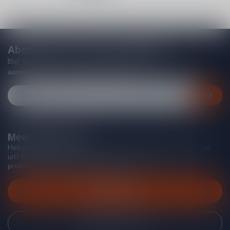
Abonneer je op onze nieuwsbrief
Blijf op de hoogte van acties, nieuwe producten, exclusieve
aanbiedingen en extra klantenkorting!
Meer informatie
Heb je vragen over onze producten of kom je er niet helemaal
uit? Neem gerust contact op met onze klantenservice, we
proberen je zo goed mogelijk te helpen!
Klantenservice
Bekijk onze winkel