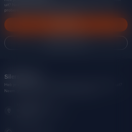
uit? Neem gerust contact op met onze klantenservice, we
proberen je zo goed mogelijk te helpen!
Klantenservice
Bekijk onze winkel
Silersshop.nl
Heb je vragen over je bestelling of kom je er niet helemaal uit?
Neem gerust contact op met onze klantenservice!
Hoofdstraat 86
9001 AN Grou (Friesland)
Nederland