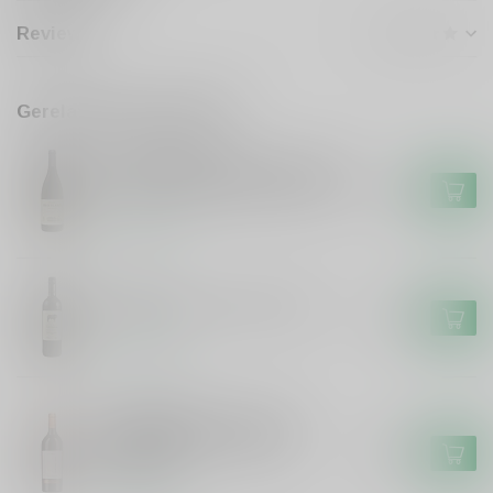
Reviews
Gerelateerde producten
KLEIN FRIESLAND
Klein Friesland Friesland Broer
& Suster Stellenbosch shiraz
€16,50
Op voorraad
FRISON
Frison El Toro Frison Tinto
€6,99
Op voorraad
VARVAGLIONE
Varvaglione Varvaglione
Sorgea Primitivo, Syrah,
€15,99
Cabernet