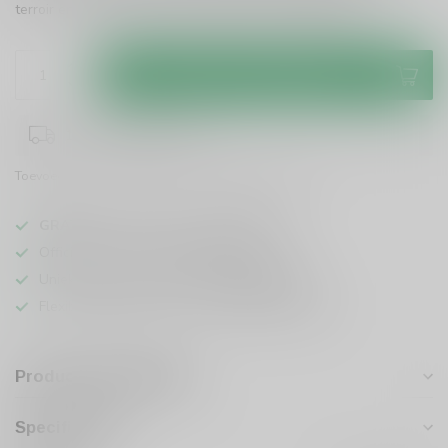
terroir en verfijnde kruidige diepgang.ader!
Lees meer
.
Toevoegen aan winkelwagen
1-3 werkdagen levertijd
Toevoegen om te vergelijken
Deel dit product
GRATIS
verzending vanaf
95 euro
in NL
Officiële leverancier bekende merken
Unieke producten,
voor een scherpe prijs
Flexibele klantenservice en uitgebreide kennis
Productomschrijving
Specificaties