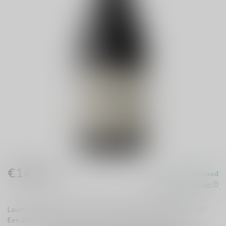
€14,99
Op voorraad
Incl. btw
Beschikbaar in de winkel
Laurent Miquel Grands Terroirs De Falgarias Faugères kopen?
Een Zuid-Franse rode wijn met Syrah en Grenache, leisteen-