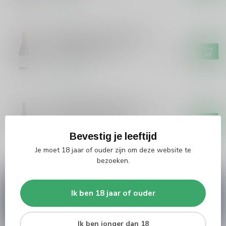
Op voorraad
DOMAINE LES HAUTES CANCES
Domaine Les Hautes Cances
Domaine Hautes Cances
€18,99
Cairanne Rouge
Op voorraad
MAS DE BRESSADES
Mas de Bressades Mas de
Bressades Costieres de Nimes
€13,99
Cuvee Tradition Rouge
Bevestig je leeftijd
Niet op voorraad
Je moet 18 jaar of ouder zijn om deze website te
bezoeken.
Vragen over dit product?
Ik ben 18 jaar of ouder
Heb je vragen over onze producten of kom je er
niet helemaal uit? Neem gerust contact op met
onze klantenservice
info@silersshop.nl
or
+31
566 842181
.
Ik ben jonger dan 18