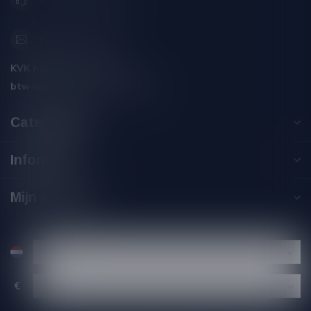
+31 (0) 566 842181
info@silersshop.nl
KVK nummer:
59550309
btw-nummer:
NL002229671B06
Categorieën
Informatie
Mijn account
€