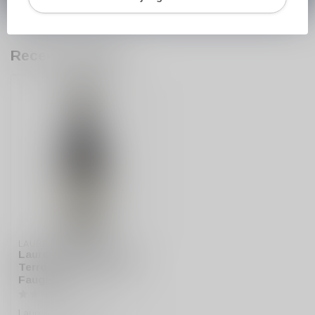
Recent bekeken
LAURENT MIQUEL
Laurent Miquel Grands
Terroirs De Falgarias
Faugères
Laurent Miquel Grands