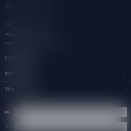
+31 (0) 566 842181
info@silersshop.nl
KVK nummer:
59550309
btw-nummer:
NL002229671B06
Categorieën
Informatie
Mijn account
€