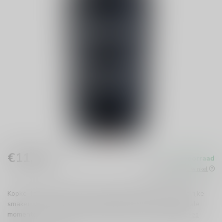
€11,99
Op voorraad
Incl. btw
Beschikbaar in de winkel
Kopke Tawny Port is een meesterlijke versterkte wijn met rijke
smaken van gedroogd fruit en karamel. Perfect voor speciale
momenten of om jezelf te verwennen. Proef de traditie!
Lees