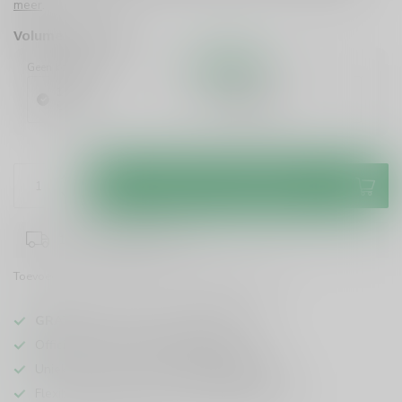
meer
.
Volume voordeel
Geen korting
10%
Korting
1 Stuk
6 Stuks
€11,99
€10,79
/ Stuk
Toevoegen aan winkelwagen
1-3 werkdagen levertijd
Toevoegen om te vergelijken
Deel dit product
GRATIS
verzending vanaf
95 euro
in NL
Officiële leverancier bekende merken
Unieke producten,
voor een scherpe prijs
Flexibele klantenservice en uitgebreide kennis