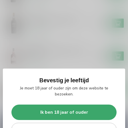
Op voorraad
KROHN
Krohn Krohn 10 years Port
€20,99
Op voorraad
GRAHAM'S
Graham's Graham's 10 years
Port
€29,99
Op voorraad
Bevestig je leeftijd
VALDOURO
Valdouro Valdouro Tawny Port
Je moet 18 jaar of ouder zijn om deze website te
€9,99
bezoeken.
Op voorraad
Ik ben 18 jaar of ouder
Vragen over dit product?
Heb je vragen over onze producten of kom je er