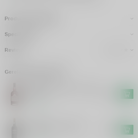
Productomschrijving
Specificaties
Reviews
Gerelateerde producten
GRAHAM'S
Graham's Graham's The Tawny
Port
€19,99
Op voorraad
KROHN
Krohn Krohn Tawny Port
€10,99