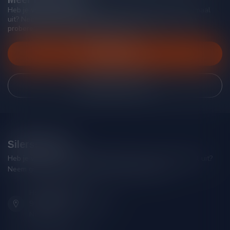
Heb je vragen over onze producten of kom je er niet helemaal
uit? Neem gerust contact op met onze klantenservice, we
proberen je zo goed mogelijk te helpen!
Klantenservice
Bekijk onze winkel
Silersshop.nl
Heb je vragen over je bestelling of kom je er niet helemaal uit?
Neem gerust contact op met onze klantenservice!
Hoofdstraat 86
9001 AN Grou (Friesland)
Nederland