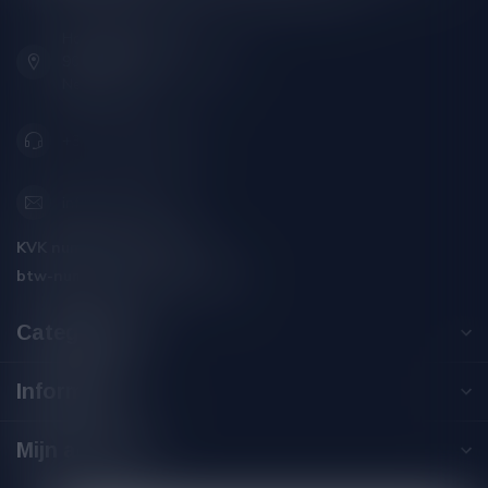
Hoofdstraat 86
9001 AN Grou (Friesland)
Nederland
+31 (0) 566 842181
info@silersshop.nl
KVK nummer:
59550309
btw-nummer:
NL002229671B06
Categorieën
Informatie
Mijn account