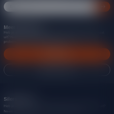
Meer informatie
Heb je vragen over onze producten of kom je er niet helemaal
uit? Neem gerust contact op met onze klantenservice, we
proberen je zo goed mogelijk te helpen!
Klantenservice
Bekijk onze winkel
Silersshop.nl
Heb je vragen over je bestelling of kom je er niet helemaal uit?
Neem gerust contact op met onze klantenservice!