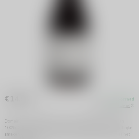
€14,99
Op voorraad
Incl. btw
Beschikbaar in de winkel
Domaine Lafage Nicolas is een intense Franse rode wijn van
100% Grenache Noir. Perfect voor een gezellige avond, met rijke
smaken en een uitstekende prijs-kwaliteitverhouding. Proef het