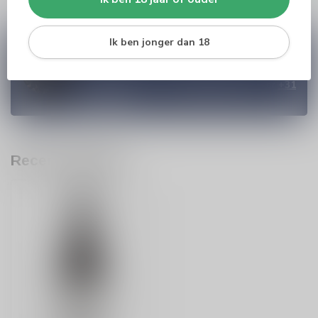
Ik ben jonger dan 18
Vragen over dit product?
Heb je vragen over onze producten of kom je er
niet helemaal uit? Neem gerust contact op met
onze klantenservice
info@silersshop.nl
or
+31
566 842181
.
Recent bekeken