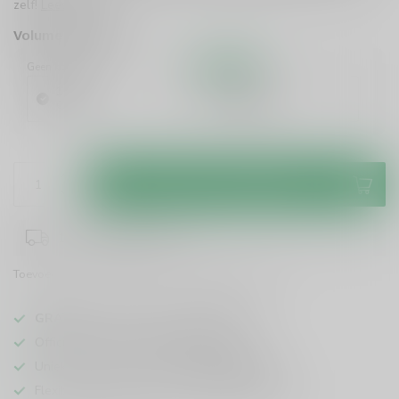
zelf!
Lees meer
.
Volume voordeel
Geen korting
10%
Korting
1 Stuk
6 Stuks
€14,99
€13,49
/ Stuk
Toevoegen aan winkelwagen
1-3 werkdagen levertijd
Toevoegen om te vergelijken
Deel dit product
GRATIS
verzending vanaf
95 euro
in NL
Officiële leverancier bekende merken
Unieke producten,
voor een scherpe prijs
Flexibele klantenservice en uitgebreide kennis