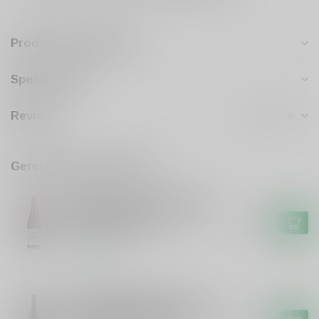
Productomschrijving
Specificaties
Reviews
Gerelateerde producten
DOMAINE LES HAUTES CANCES
Domaine Les Hautes Cances
Domaine Hautes Cances
€18,99
Cairanne Rouge
Op voorraad
MAS DE BRESSADES
Mas de Bressades Mas de
Bressades Costieres de Nimes