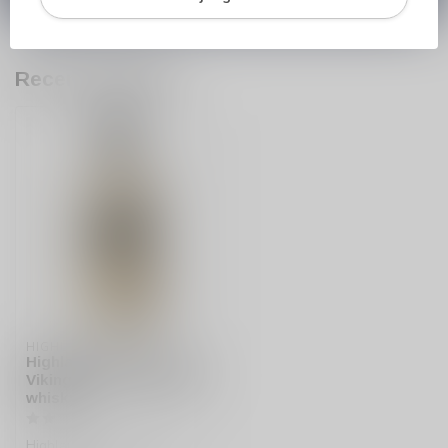
Recent bekeken
HIGHLAND PARK
Highland Park 15 years
Viking Heart Single Malt
whisky
Highland Park 15 years