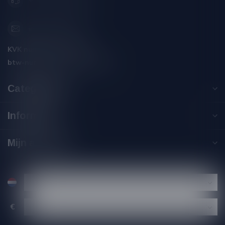
+31 (0) 566 842181
info@silersshop.nl
KVK nummer:
59550309
btw-nummer:
NL002229671B06
Categorieën
Informatie
Mijn account
€