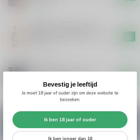
Op voorraad
SIGNATORY
Signatory Signatory Vintage
100 Proof Bunnahabhain 2014
€49,99
#61
Niet op voorraad
SIGNATORY
Signatory Signatory Vintage
Coastal Edition 50 years
€495,00
Bevestig je leeftijd
Niet op voorraad
Je moet 18 jaar of ouder zijn om deze website te
bezoeken.
Vragen over dit product?
Ik ben 18 jaar of ouder
Heb je vragen over onze producten of kom je er
niet helemaal uit? Neem gerust contact op met
onze klantenservice
info@silersshop.nl
or
+31
566 842181
.
Ik ben jonger dan 18