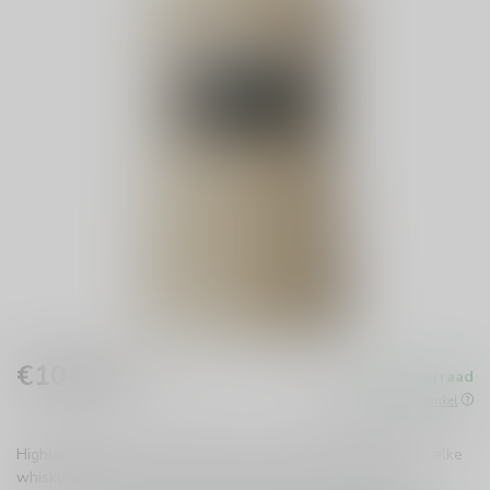
€104,99
Op voorraad
Incl. btw
Beschikbaar in de winkel
Highland Park 15 years Viking Heart is een must-have voor elke
whiskyliefhebber. Geniet van de rokerige, rijke smaken en