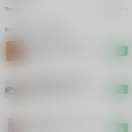
Reviews
Gerelateerde producten
ARRAN
Arran Arran 30 years Sherry
Hogshead First Years
€749,99
Op voorraad
LAGG DISTILLERY
Lagg Distillery Lagg Small
Batch Palo Cortado Sherry
€79,99
Cask Finish 56,2%
Op voorraad
ARRAN
Arran Arran 14 years Single
Malt Limited
€64,99