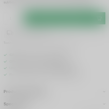
subtiele sherrytonen. Perfect voor je collectie!
Lees meer
.
Toevoegen aan winkelwagen
1-3 werkdagen levertijd
Toevoegen om te vergelijken
Deel dit product
GRATIS
verzending vanaf
95 euro
in NL
Officiële leverancier bekende merken
Unieke producten,
voor een scherpe prijs
Flexibele klantenservice en uitgebreide kennis
Productomschrijving
Specificaties