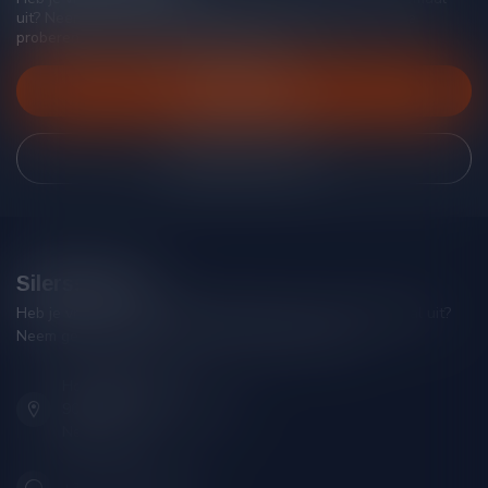
uit? Neem gerust contact op met onze klantenservice, we
proberen je zo goed mogelijk te helpen!
Klantenservice
Bekijk onze winkel
Silersshop.nl
Heb je vragen over je bestelling of kom je er niet helemaal uit?
Neem gerust contact op met onze klantenservice!
Hoofdstraat 86
9001 AN Grou (Friesland)
Nederland