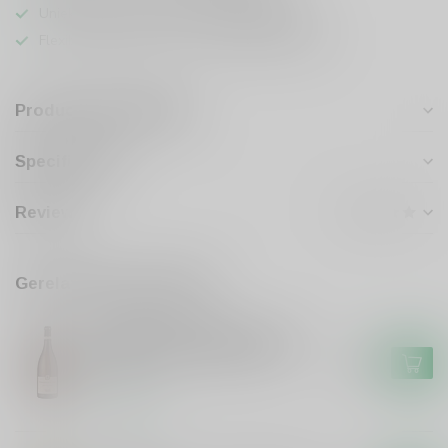
Unieke producten,
voor een scherpe prijs
Flexibele klantenservice en uitgebreide kennis
Productomschrijving
Specificaties
Reviews
Gerelateerde producten
DOMAINE DU CLERAY
Domaine du Cleray Domaine
du Cleray Sauvignon Blanc
€11,99
Loire
Op voorraad