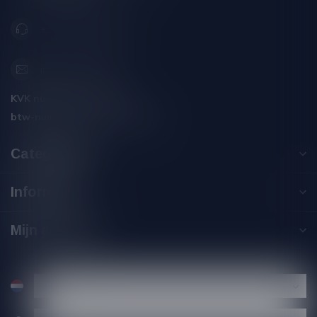
+31 (0) 566 842181
info@silersshop.nl
KVK nummer:
59550309
btw-nummer:
NL002229671B06
Categorieën
Informatie
Mijn account