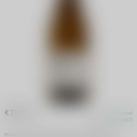
€10,99
Op voorraad
Incl. btw
Beschikbaar in de winkel
Proef de frisse en fruitige Domaine Roc de Chateauvieux