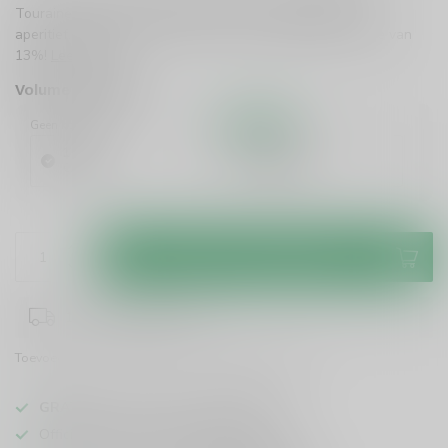
Touraine Sauvignon. Perfect voor lichte maaltijden of als
aperitief. Geniet van elke slok met een alcoholpercentage van
13%!
Lees meer
.
Volume voordeel
Geen korting
10%
Korting
1 Stuk
6 Stuks
€10,99
€9,89
/ Stuk
Toevoegen aan winkelwagen
1-3 werkdagen levertijd
Toevoegen om te vergelijken
Deel dit product
GRATIS
verzending vanaf
95 euro
in NL
Officiële leverancier bekende merken