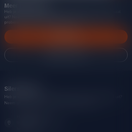
Meer informatie
Heb je vragen over onze producten of kom je er niet helemaal
uit? Neem gerust contact op met onze klantenservice, we
proberen je zo goed mogelijk te helpen!
Klantenservice
Bekijk onze winkel
Silersshop.nl
Heb je vragen over je bestelling of kom je er niet helemaal uit?
Neem gerust contact op met onze klantenservice!
Hoofdstraat 86
9001 AN Grou (Friesland)
Nederland