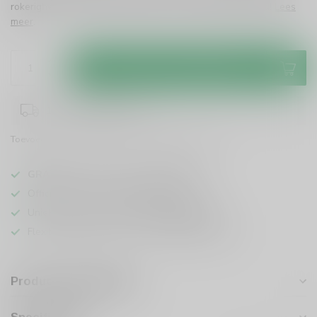
rokerigheid en rijke smaken. Ideaal voor elke gelegenheid!
Lees
meer
.
Toevoegen aan winkelwagen
1-3 werkdagen levertijd
Toevoegen om te vergelijken
Deel dit product
GRATIS
verzending vanaf
95 euro
in NL
Officiële leverancier bekende merken
Unieke producten,
voor een scherpe prijs
Flexibele klantenservice en uitgebreide kennis
Productomschrijving