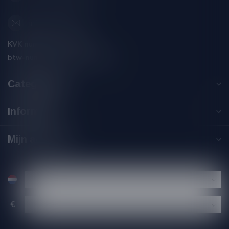
info@silersshop.nl
KVK nummer:
59550309
btw-nummer:
NL002229671B06
Categorieën
Informatie
Mijn account
€