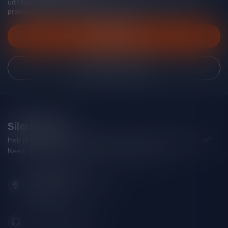
uit? Neem gerust contact op met onze klantenservice, we
proberen je zo goed mogelijk te helpen!
Klantenservice
Bekijk onze winkel
Silersshop.nl
Heb je vragen over je bestelling of kom je er niet helemaal uit?
Neem gerust contact op met onze klantenservice!
Hoofdstraat 86
9001 AN Grou (Friesland)
Nederland
+31 (0) 566 842181