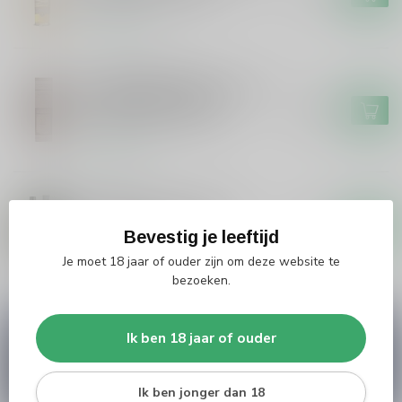
Op voorraad
GORDON&MACPHAIL
Gordon&Macphail Gordon &
Macphail Ardbeg 1978
€679,99
Connoisseurs Choice
Op voorraad
ARDBEG
Ardbeg Ardbeg 19 years
Traigh Bhan Batch 3
€399,99
Bevestig je leeftijd
Op voorraad
Je moet 18 jaar of ouder zijn om deze website te
bezoeken.
Vragen over dit product?
Ik ben 18 jaar of ouder
Heb je vragen over onze producten of kom je er
niet helemaal uit? Neem gerust contact op met
onze klantenservice
info@silersshop.nl
or
+31
Ik ben jonger dan 18
566 842181
.