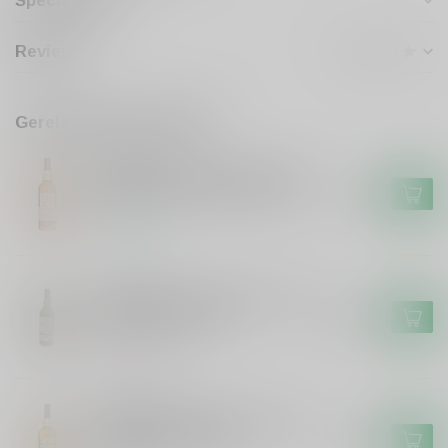
Specificaties
Reviews
Gerelateerde producten
SIGNATORY
Signatory Signatory Vintage
100 proof Caol Ila 2012 #70
€49,99
Op voorraad
LAPHROAIG
Laphroaig Laphroaig 25 years
single malt whisky
€399,99
Niet op voorraad
FINLAGGAN
Finlaggan Finlaggan Original
Single Malt Whisky
€29,99