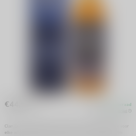
€44,99
Op voorraad
Incl. btw
Beschikbaar in de winkel
Clan Denny Islay Blended Malt Whisky is een meesterwerk voor
elke whiskyliefhebber. Geniet van de perfecte balans tussen