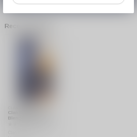
Recent bekeken
CLAN DENNY
Clan Denny Islay
Blended Malt Whisky
Clan Denny Islay Blended