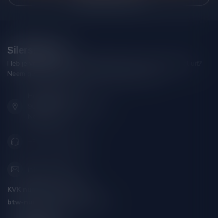
Silersshop.nl
Heb je vragen over je bestelling of kom je er niet helemaal uit?
Neem gerust contact op met onze klantenservice!
Hoofdstraat 86
9001 AN Grou (Friesland)
Nederland
+31 (0) 566 842181
info@silersshop.nl
KVK nummer:
59550309
btw-nummer:
NL002229671B06