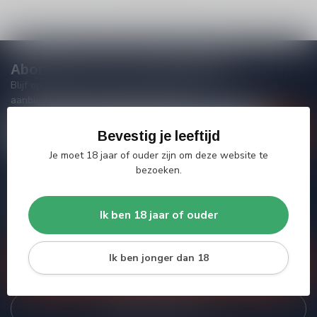
Abonneer je op onze nieuwsbrief
Blijf op de hoogte van acties, nieuwe producten, exclusieve
aanbiedingen en extra klantenkorting!
Bevestig je leeftijd
Je moet 18 jaar of ouder zijn om deze website te
bezoeken.
Meer informatie
Heb je vragen over onze producten of kom je er niet helemaal
Ik ben 18 jaar of ouder
uit? Neem gerust contact op met onze klantenservice, we
proberen je zo goed mogelijk te helpen!
Ik ben jonger dan 18
Klantenservice
Bekijk onze winkel