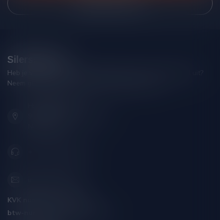
Bekijk onze winkel
Silersshop.nl
Heb je vragen over je bestelling of kom je er niet helemaal uit?
Neem gerust contact op met onze klantenservice!
Hoofdstraat 86
9001 AN Grou (Friesland)
Nederland
+31 (0) 566 842181
info@silersshop.nl
KVK nummer:
59550309
btw-nummer:
NL002229671B06