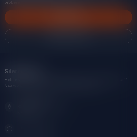
proberen je zo goed mogelijk te helpen!
Klantenservice
Bekijk onze winkel
Silersshop.nl
Heb je vragen over je bestelling of kom je er niet helemaal uit?
Neem gerust contact op met onze klantenservice!
Hoofdstraat 86
9001 AN Grou (Friesland)
Nederland
+31 (0) 566 842181