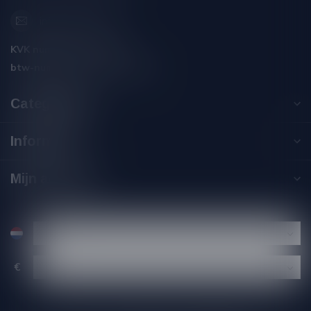
info@silersshop.nl
KVK nummer:
59550309
btw-nummer:
NL002229671B06
Categorieën
Informatie
Mijn account
€