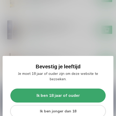
Op voorraad
CLAN DENNY
Clan Denny Clan Denny Islay
Blended Malt Whisky
€44,99
Op voorraad
BOWMORE
Bowmore Bowmore 18 years
single malt whisky
€127,49
Bevestig je leeftijd
Op voorraad
Je moet 18 jaar of ouder zijn om deze website te
bezoeken.
Vragen over dit product?
Ik ben 18 jaar of ouder
Heb je vragen over onze producten of kom je er
niet helemaal uit? Neem gerust contact op met
onze klantenservice
info@silersshop.nl
or
+31
566 842181
.
Ik ben jonger dan 18