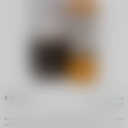
€44,99
Op voorraad
Incl. btw
Beschikbaar in de winkel
Bowmore 12 years Single Malt Whisky biedt een perfecte balans
van rook, honing en citroen. Een must-try voor elke