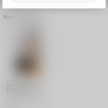
Recent bekeken
BOWMORE
Bowmore 12 years
Single Malt Whisky
Bowmore 12 years Single
Malt Whisky biedt een