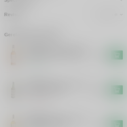
Specificaties
Reviews
Gerelateerde producten
SIGNATORY
Signatory Signatory Vintage
100 proof Caol Ila 2012 #70
€49,99
Op voorraad
LAPHROAIG
Laphroaig Laphroaig 25 years
single malt whisky
€399,99
Niet op voorraad
FINLAGGAN
Finlaggan Finlaggan Original
Single Malt Whisky
€29,99