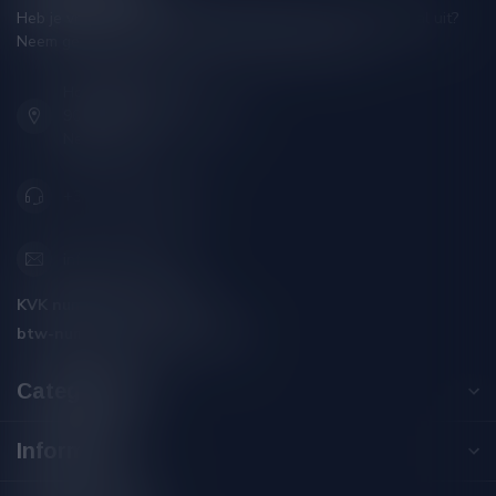
Heb je vragen over je bestelling of kom je er niet helemaal uit?
Neem gerust contact op met onze klantenservice!
Hoofdstraat 86
9001 AN Grou (Friesland)
Nederland
+31 (0) 566 842181
info@silersshop.nl
KVK nummer:
59550309
btw-nummer:
NL002229671B06
Categorieën
Informatie