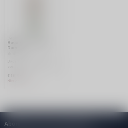
BACARDI
Bacardi Carta Blanca
Rum
Bacardi Carta Blanca Rum is
een iconische, lichte rum uit
Cuba. Perfect voor coc...
€16,99
Niet op voorraad
Abonneer je op onze nieuwsbrief