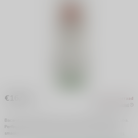
€16,99
Niet op voorraad
Incl. btw
Beschikbaar in de winkel
Bacardi Carta Blanca Rum is een iconische, lichte rum uit Cuba.
Perfect voor cocktails of puur, biedt het een authentieke
smaakervaring. Een must-have voor elke rumliefhebber!
Lees