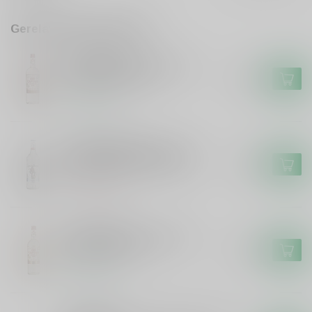
Gerelateerde producten
OLD CAPTAIN
Old Captain Old Captain
Witte Rum 100cl
€17,99
Op voorraad
CAPTAIN MORGAN
Captain Morgan Captain
Morgen White Rum 100cl
€23,99
Niet op voorraad
OLD CAPTAIN
Old Captain Old Captain
Witte Rum 70cl
€13,99
Op voorraad
OLD CAPTAIN