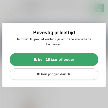
Old Captain Old Captain Witte
Rum 20cl
€5,49
Op voorraad
Bevestig je leeftijd
Vragen over dit product?
Je moet 18 jaar of ouder zijn om deze website te
Heb je vragen over onze producten of kom je er
bezoeken.
niet helemaal uit? Neem gerust contact op met
onze klantenservice
info@silersshop.nl
or
+31
566 842181
.
Ik ben 18 jaar of ouder
Ik ben jonger dan 18
Recent bekeken