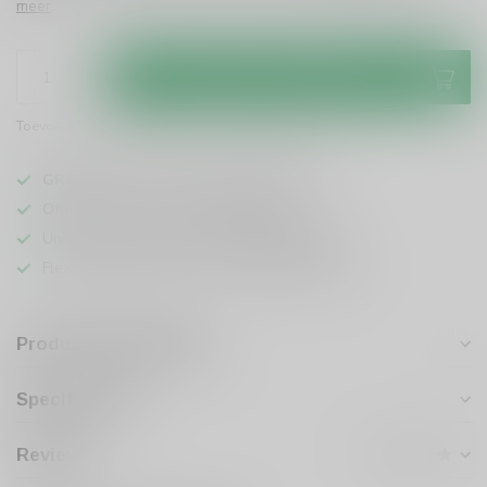
meer
.
Toevoegen aan winkelwagen
Toevoegen om te vergelijken
Deel dit product
GRATIS
verzending vanaf
95 euro
in NL
Officiële leverancier bekende merken
Unieke producten,
voor een scherpe prijs
Flexibele klantenservice en uitgebreide kennis
Productomschrijving
Specificaties
Reviews