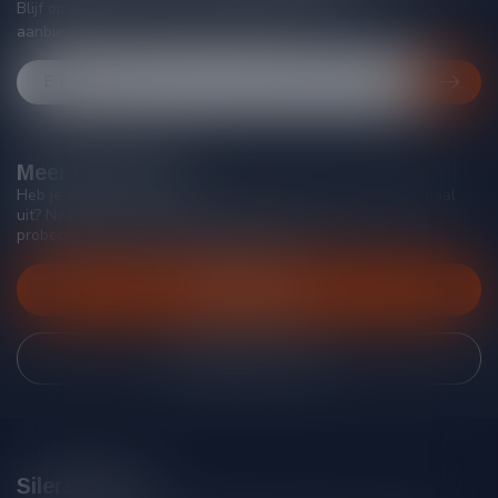
Blijf op de hoogte van acties, nieuwe producten, exclusieve
aanbiedingen en extra klantenkorting!
Meer informatie
Heb je vragen over onze producten of kom je er niet helemaal
uit? Neem gerust contact op met onze klantenservice, we
proberen je zo goed mogelijk te helpen!
Klantenservice
Bekijk onze winkel
Silersshop.nl