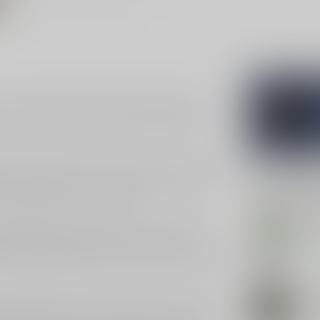
 van traditionele Nederlandse gedistilleerde
deze jenever een must-try voor iedereen die wil
ussen kruidige en zoete tonen. De zachte hints van
Gerelatee
 toets van citrus. Met een alcoholpercentage
e smaakpapillen zal verrassen.
BO
Bo
and, een regio die bekend staat om zijn rijke
 ambachtelijke productieproces zorgen voor een
Op 
e rijke geschiedenis van deze regio en zijn invloed
BO
Bo
 gedistilleerde dranken produceert. Met een focus