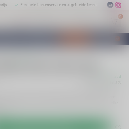
rijs
Flexibele klantenservice en uitgebreide kennis
9.6
0
Mijn account
Verlanglijst
EUR
STILLEERD
KLANTENSERVICE
AANBIEDINGEN
€
Incl. btw
0 beoordelingen
uidam Oude Jenever 50cl
Op voorraad
w
Beschikbaar in de winkel
 50cl biedt een authentieke Nederlandse ervaring. Geniet van
ussen kruidig en zoet, met een soepele afdronk. Ideaal voor elke
meer
.
Toevoegen aan winkelwagen