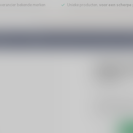
leverancier bekende merken
Unieke producten,
voor een scherpe p
DE WIJN
PORT/DESSERT
WHISKY
RUM
COGNAC
GEDI
ZUIDAM
Zuidam Z
€15,49
Incl. bt
Zuidam Oude Jenever
de perfecte balans t
gelegenheid!
Lees 