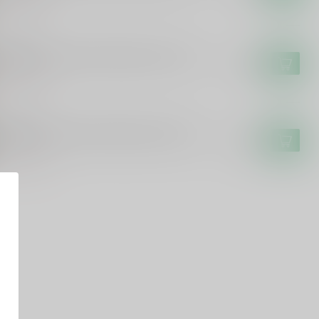
t op voorraad
OMSMA
omsma Boomsma Oude jenever 1 jaar
€17,99
t op voorraad
OMSMA
omsma Boomsma Oude jenever 3 jaar
€21,49
t op voorraad