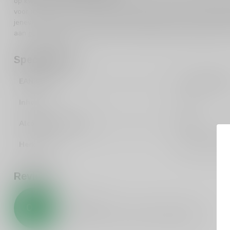
op kwaliteit en vakmanschap, blijft Zuidam trouw aan traditionel
voor distilleren komt duidelijk naar voren in elke fles. Met een i
jenever perfect voor zowel speciale gelegenheden als een gezell
aan
oude jenevers
en ontdek waarom Zuidam een geliefde keuze 
Specificaties
EAN Code
871394700209
Inhoud
50cl
Alcoholpercentage
38%
Herkomst
Nederland, Ba
Reviews
0
/
5
0
sterren op basis van
0
beoordelingen