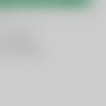
 levertijd
lijken
Deel dit product
ing vanaf
95 euro
in NL
ancier bekende merken
en,
voor een scherpe prijs
nservice en uitgebreide kennis