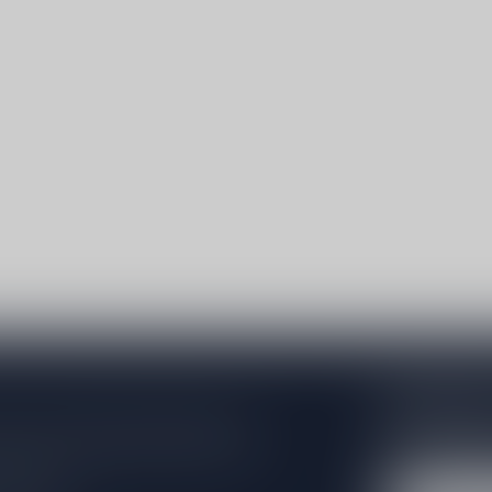
Abonneer 
e er niet helemaal uit? Neem gerust
Blijf op de hoo
beren je zo goed mogelijk te helpen!
extra klantenko