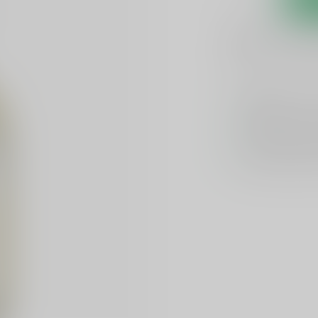
1-3 werkdagen
Toevoegen om te verge
GRATIS
verzend
Officiële lever
Unieke product
Flexibele klante