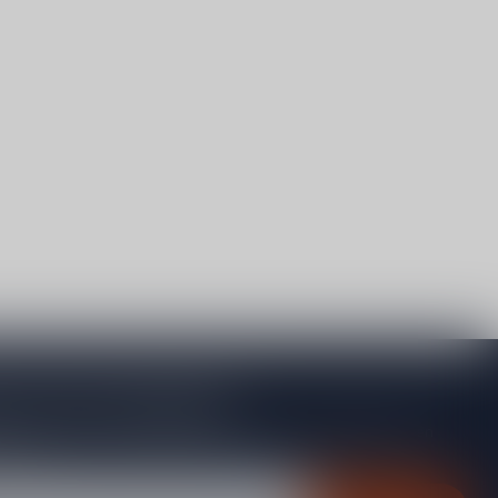
je op onze nieuwsbrief
gte van acties, nieuwe producten, exclusieve aanbiedingen en
rting!