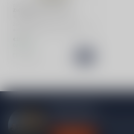
ZUIDAM
Zuidam Oude Jenever 50cl
Zuidam Oude Jenever 50cl biedt een
authentieke Nederlandse ervaring. Geniet
van ...
€15,49
Op voorraad
Vergelijk
Meer informatie
Heb je vragen over onze producten of kom j
contact op met onze klantenservice, we pro