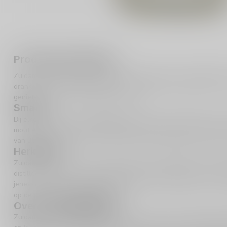
Productomschrijving
Zuidam Oude Jenever 50cl is een prachtige keuze voor liefhebbers
dranken. Met zijn rijke geschiedenis en verfijnde smaakprofiel is 
genieten van een authentieke ervaring.
Smaak
Bij elke slok van deze
Oude Jenever
proef je de subtiele balans t
mout en jeneverbessen worden prachtig aangevuld door een lichte
van 38% biedt deze jenever een volle, maar soepele afdronk die j
Herkomst
Zuidam Oude Jenever wordt geproduceerd in Baarle-Nassau, Nederl
distilleertradities. De unieke combinatie van ingrediënten en het
jenever die zowel authentiek als eigentijds is. Ontdek meer over d
op de productie van
oude jenever
.
Over de distilleerderij
Zuidam
is een familiebedrijf dat al generaties lang hoogwaardige