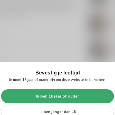
e methoden terwijl ze ook innoveren. Hun passie
Nie
nhoud van 50cl en een handige dopkurk is deze
ige avond thuis. Verken ons uitgebreide aanbod
is onder kenners.
BO
Bo
Nie
0
BO
Bo
Nie
arle-Nassau
Bevestig je leeftijd
Je moet 18 jaar of ouder zijn om deze website te bezoeken.
Ik ben 18 jaar of ouder
Je beoordeling toevoegen
Ik ben jonger dan 18