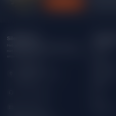
Klantenservice
Bekijk onze
Silersshop.nl
Categori
Heb je vragen over je bestelling of kom je er
Rode wijn
niet helemaal uit? Neem gerust contact op met
Witte wijn
onze klantenservice!
Rose wijn
Hoofdstraat 86
Mousserende 
9001 AN Grou (Friesland)
Port/Dessert
Nederland
Whisky
+31 (0) 566 842181
Rum
Cognac
info@silersshop.nl
Gedistilleerd