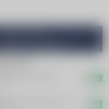
Vragen over dit product?
Heb je vragen over onze producten of kom je er niet helemaal
uit? Neem gerust contact op met onze klantenservice
info@silersshop.nl
or
+31 566 842181
.
rde producten
KMA
kma Bokma Oude Jenever 100cl
€21,99
voorraad
OMSMA
omsma Boomsma oude jenever 5 jaar
€24,99