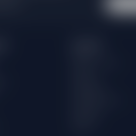
 winkel
eën
Informatie
Over ons
Algemene voorwaarden
Disclaimer
wijn
Privacy Policy
Betaalmethoden
Verzenden & retourneren
Klantenservice
Winkellocatie
Klachten