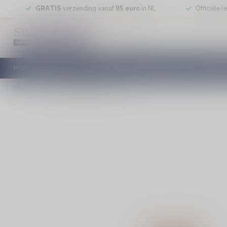
GRATIS
verzending vanaf
95 euro
in NL
Officiële 
HOME
RODE WIJN
WITTE WIJN
ROSE WIJN
MOUSSEREN
Home
/
Zuidam Oude Jenever 50cl