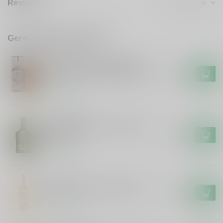
Reviews
Gerelateerde producten
POWERS
Powers Powers Gold John's
Lane 12 Years Irish Whiskey
€69,99
Op voorraad
CONNEMARA
Connemara Connemara Irish
Whiskey
€37,99
Op voorraad
PADDY
Paddy Paddy Irish Whiskey
€20,99
Op voorraad