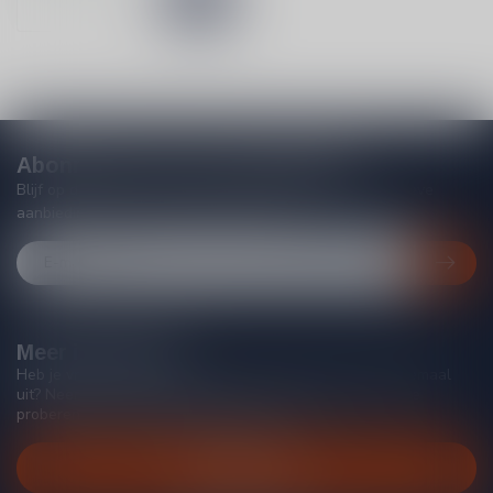
Abonneer je op onze nieuwsbrief
Blijf op de hoogte van acties, nieuwe producten, exclusieve
aanbiedingen en extra klantenkorting!
Meer informatie
Heb je vragen over onze producten of kom je er niet helemaal
uit? Neem gerust contact op met onze klantenservice, we
proberen je zo goed mogelijk te helpen!
Klantenservice