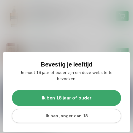
MIDLETON
Midleton Midleton Very Rare
Irish Whiskey 2024
€249,99
Op voorraad
RED BREAST
Red Breast Red Breast 12
years irish whiskey
€59,99
Op voorraad
Bevestig je leeftijd
Je moet 18 jaar of ouder zijn om deze website te
bezoeken.
Vragen over dit product?
Heb je vragen over onze producten of kom je er
Ik ben 18 jaar of ouder
niet helemaal uit? Neem gerust contact op met
onze klantenservice
info@silersshop.nl
or
+31
566 842181
.
Ik ben jonger dan 18