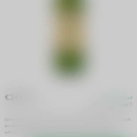
€24,99
Op voorraad
Incl. btw
Beschikbaar in de winkel
Jameson Irish Whiskey is een must-have! Met zijn soepele smaak
en hints van vanille en noten is het perfect voor elke
whiskyliefhebber. Geniet puur of in een cocktail!
Lees meer
.