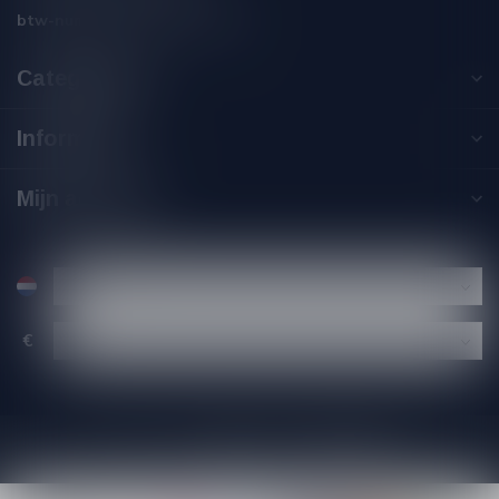
btw-nummer:
NL002229671B06
Categorieën
Informatie
Mijn account
€