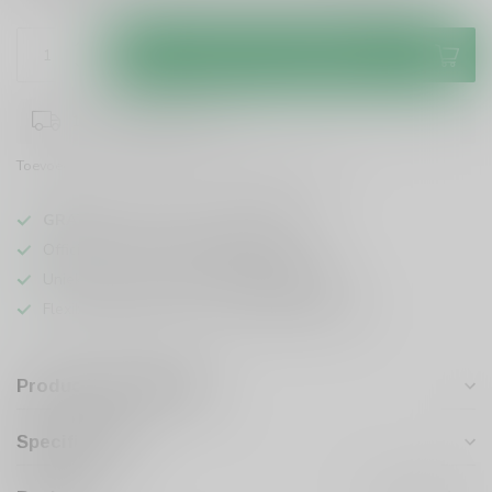
Toevoegen aan winkelwagen
1-3 werkdagen levertijd
Toevoegen om te vergelijken
Deel dit product
GRATIS
verzending vanaf
95 euro
in NL
Officiële leverancier bekende merken
Unieke producten,
voor een scherpe prijs
Flexibele klantenservice en uitgebreide kennis
Productomschrijving
Specificaties