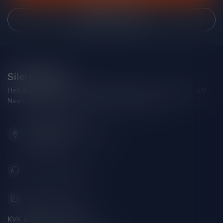
Bekijk onze winkel
Silersshop.nl
Heb je vragen over je bestelling of kom je er niet helemaal uit?
Neem gerust contact op met onze klantenservice!
Hoofdstraat 86
9001 AN Grou (Friesland)
Nederland
+31 (0) 566 842181
info@silersshop.nl
KVK nummer:
59550309