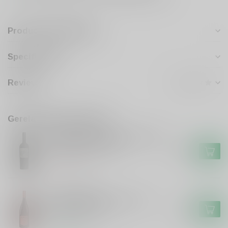
Productomschrijving
Specificaties
Reviews
Gerelateerde producten
Castelli Di Severino Sangiovese
Cabernet Sauvignon
€6,99
Niet op voorraad
VILLA TRASQUA
Villa Trasqua Villa Trasqua
Traluna Toscane
€9,95
Op voorraad