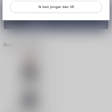
Vragen over dit product?
Ik ben jonger dan 18
Heb je vragen over onze producten of kom je er
niet helemaal uit? Neem gerust contact op met
onze klantenservice
info@silersshop.nl
or
+31
566 842181
.
Recent bekeken
VILLA TRASQUA