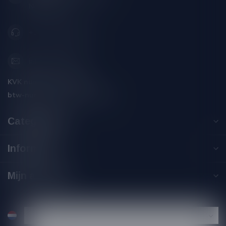
Nederland
+31 (0) 566 842181
info@silersshop.nl
KVK nummer:
59550309
btw-nummer:
NL002229671B06
Categorieën
Informatie
Mijn account