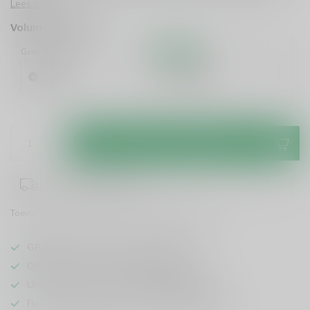
Lees meer
.
Volume voordeel
Geen korting
10%
Korting
1 Stuk
6 Stuks
€25,95
€23,36
/ Stuk
Toevoegen aan winkelwagen
1-3 werkdagen levertijd
Toevoegen om te vergelijken
Deel dit product
GRATIS
verzending vanaf
95 euro
in NL
Officiële leverancier bekende merken
Unieke producten,
voor een scherpe prijs
Flexibele klantenservice en uitgebreide kennis