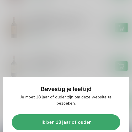
VILLA TRASQUA
Villa Trasqua Villa Trasqua
Fanatico Chianti Classico
€21,99
Riserva
Op voorraad
VILLA TRASQUA
Villa Trasqua Villa Trasqua
Chianti Classico
€15,99
Op voorraad
Bevestig je leeftijd
SAN POLO
San Polo San Polo Brunello di
Je moet 18 jaar of ouder zijn om deze website te
Montalcino
€74,99
bezoeken.
Op voorraad
Ik ben 18 jaar of ouder