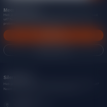
Meer informatie
Heb je vragen over onze producten of kom je er niet helemaal
uit? Neem gerust contact op met onze klantenservice, we
proberen je zo goed mogelijk te helpen!
Klantenservice
Bekijk onze winkel
Silersshop.nl
Heb je vragen over je bestelling of kom je er niet helemaal uit?
Neem gerust contact op met onze klantenservice!
Hoofdstraat 86
9001 AN Grou (Friesland)