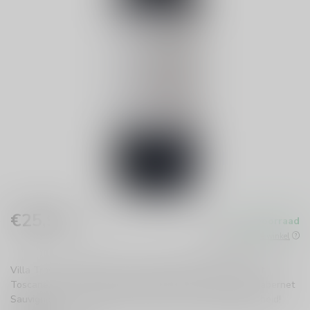
€25,95
Op voorraad
Incl. btw
Beschikbaar in de winkel
Villa Trasqua Trasgaia is een rijke Italiaanse rode wijn uit
Toscane, met een harmonieuze blend van Sangiovese, Cabernet
Sauvignon en Cabernet Franc. Perfect voor elke gelegenheid!