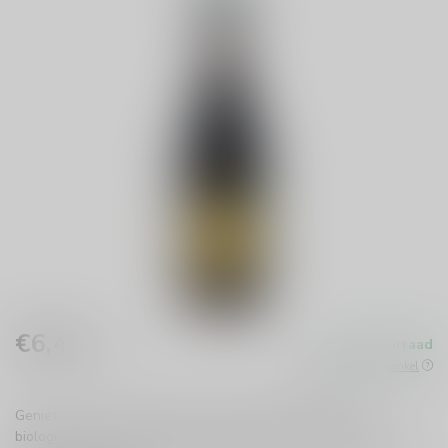
€6,49
Op voorraad
Incl. btw
Beschikbaar in de winkel
Geniet van Villa Teresa Prosecco 0,375l, een verfijnde,
biologische mousserende wijn uit Veneto. Perfect voor elke