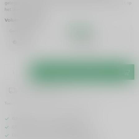
gelegenheid, met een frisse, uitgebalanceerde smaak. Proost op
het leven!
Lees meer
.
Volume voordeel
Geen korting
10%
Korting
1 Stuk
6 Stuks
€6,49
€5,84
/ Stuk
Toevoegen aan winkelwagen
1-3 werkdagen levertijd
Toevoegen om te vergelijken
Deel dit product
GRATIS
verzending vanaf
95 euro
in NL
Officiële leverancier bekende merken
Unieke producten,
voor een scherpe prijs