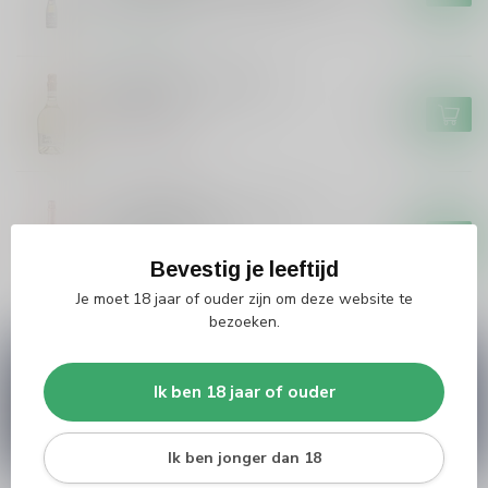
Op voorraad
Palazzi Blanc De Blanc
Prosecco
€7,99
Niet op voorraad
CLOS AMADOR
Clos Amador Clos Amador
Cava Rose Brut
€11,95
Bevestig je leeftijd
Op voorraad
Je moet 18 jaar of ouder zijn om deze website te
bezoeken.
Vragen over dit product?
Heb je vragen over onze producten of kom je er
Ik ben 18 jaar of ouder
niet helemaal uit? Neem gerust contact op met
onze klantenservice
info@silersshop.nl
or
+31
566 842181
.
Ik ben jonger dan 18