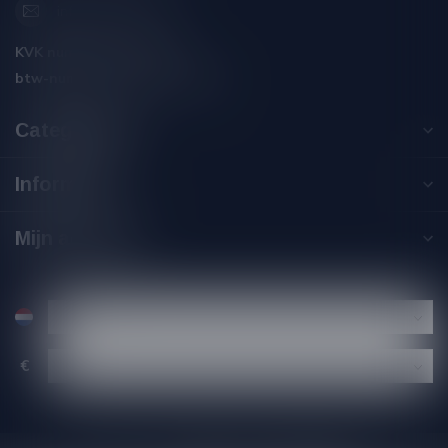
info@silersshop.nl
KVK nummer:
59550309
btw-nummer:
NL002229671B06
Categorieën
Informatie
Mijn account
€