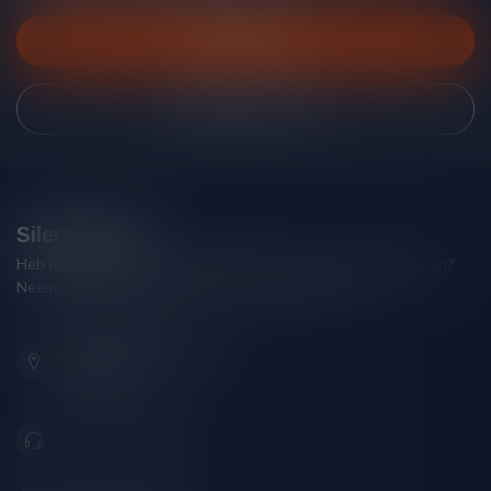
Klantenservice
Bekijk onze winkel
Silersshop.nl
Heb je vragen over je bestelling of kom je er niet helemaal uit?
Neem gerust contact op met onze klantenservice!
Hoofdstraat 86
9001 AN Grou (Friesland)
Nederland
+31 (0) 566 842181