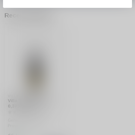
Recent bekeken
VILLA TERESA
Villa Teresa Prosecco
0,375 half flesje
Geniet van Villa Teresa
Prosecco 0,375l, een
verfijnde, biologische