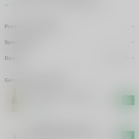
Flexibele klantenservice en uitgebreide kennis
Productomschrijving
Specificaties
Reviews
Gerelateerde producten
FRISON
Frison El Potro Frison Bruzer
€9,99
Op voorraad
PONTE VILLONI
Ponte Villoni Ponte Villoni
Prosecco Extra Dry 20cl Piccolo
€3,49