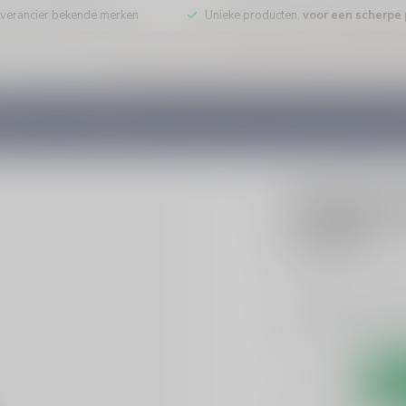
leverancier bekende merken
Unieke producten,
voor een scherpe p
DE WIJN
PORT/DESSERT
WHISKY
RUM
COGNAC
GEDI
TOUTAIN
Toutain 
€39,99
Incl. bt
Toutain VSOP Calvad
een ronde afdronk. 