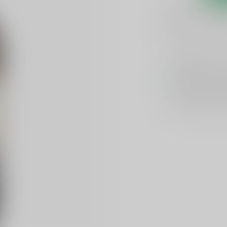
1-3 werkdagen
Toevoegen om te verge
GRATIS
verzend
Officiële lever
Unieke product
Flexibele klante