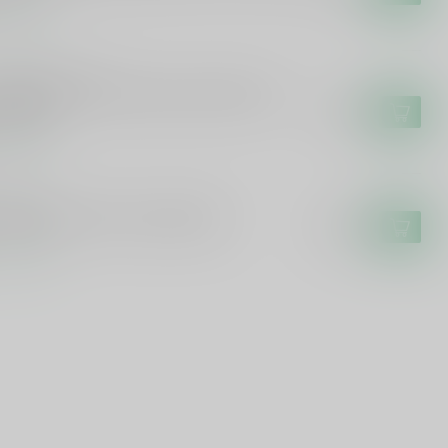
voorraad
TEAU DE BREUIL
teau de Breuil Chateau de Breuil Fine
lvados
€24,99
voorraad
SNEL
nel Busnel Trois Lys Calvados
€27,99
voorraad