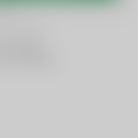
 levertijd
lijken
Deel dit product
ing vanaf
95 euro
in NL
ancier bekende merken
en,
voor een scherpe prijs
nservice en uitgebreide kennis