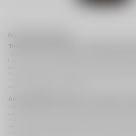
Productomschrijving
Toutain VSOP Calvados: verfijnde Calvad
Toutain VSOP Calvados is een elegante Franse appelbrandewijn voo
houttonen. Deze 70cl botteling komt van Maison Toutain uit Beuzev
generaties Calvados wordt geproduceerd. Dat ambachtelijke karak
VSOP-stijl combineert de levendige frisheid van appel met een zac
op eikenhout. Daardoor is Toutain VSOP Calvados een uitsteken
die zowel toegankelijk als karaktervol is.
Ambachtelijke productie met appels uit
Wat Toutain bijzonder maakt, is de klassieke werkwijze achter de d
eigen traditionele hoogstamboomgaarden en gebruikt verschillen
zoetheid, body en frisse spanning. Na de oogst worden de appels
waarna de distillatie volgt. Vervolgens krijgt de eau-de-vie de ti
Juist die combinatie van fruitige basis en zorgvuldige houtrijping g