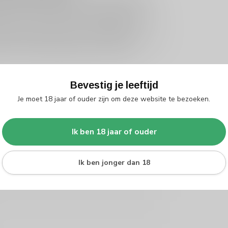
manschap van een Normandisch familiehuis in één
 voor de liefhebber van Franse distillaten en als
etzelfde huis, bekijk dan ook de
Toutain
producentenverhaal. Toutain VSOP Calvados is een
 met een overtuigende balans tussen fruit,
Bevestig je leeftijd
Je moet 18 jaar of ouder zijn om deze website te bezoeken.
6
Ik ben 18 jaar of ouder
Ik ben jonger dan 18