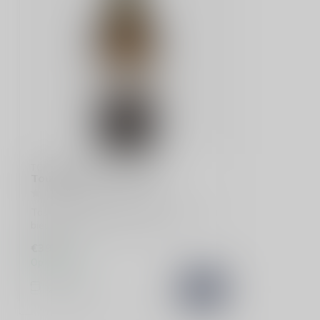
TOUTAIN
Toutain VSOP Calvados
Toutain VSOP Calvados uit Normandië
biedt frisse appeltonen, zachte
houtinvloed ...
€39,99
Op voorraad
Vergelijk