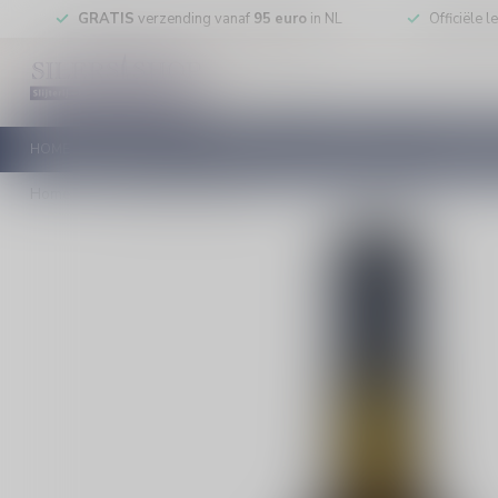
GRATIS
verzending vanaf
95 euro
in NL
Officiële 
HOME
RODE WIJN
WITTE WIJN
ROSE WIJN
MOUSSEREN
Home
/
Toutain VSOP Calvados