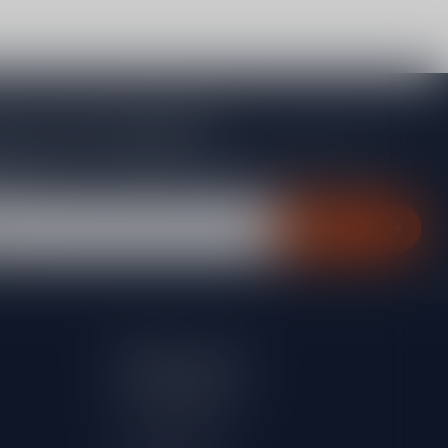
je op onze nieuwsbrief
gte van acties, nieuwe producten, exclusieve aanbiedingen en
rting!
Abonneer
Mijn account
Account informatie
Mijn bestellingen