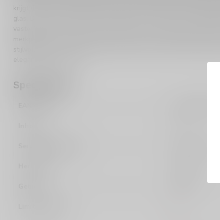
krijgt de frisheid van appel, de zachtheid van rijping en het vak
glas. Dat maakt deze Calvados geschikt als cadeau, als ontdekking
vaste fles voor ontspannen avonden. Wil je verder kijken binnen h
merkpagina
. Zo ontdek je eenvoudig meer van dit karaktervolle 
stijlvolle keuze voor iedereen die premium Calvados wil bestellen
elegantie en diepgang.
Specificaties
EAN Code
251360100000
Inhoud
70cl
Serveertempratuur
18 - 20 graden
Herkomst
Frankrijk
Gebied
Cognac
Limited edition