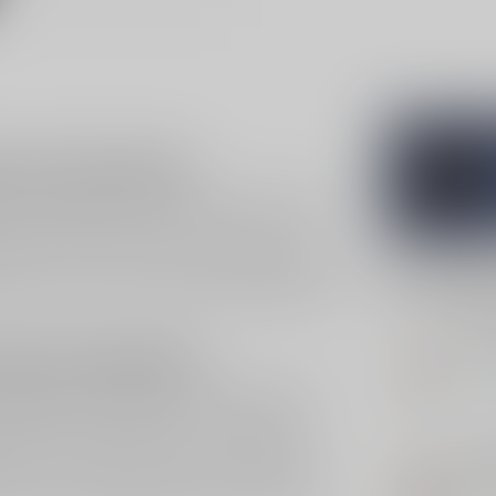
os uit Normandië
r liefhebbers van verfijning, fruit en subtiele
ille in Normandië, waar al sinds 1921 over vijf
ter proef je meteen terug in het glas. Deze
htere, rondere structuur die ontstaat door rijping
Gerelatee
de keuze voor wie een authentieke
Calvados
zoekt
BU
Bus
 eigen boomgaarden
Op 
istillatie. De familie werkt met ciderappels uit
de appelrassen om balans te creëren tussen
 geperst en fermenteert de cider langzaam,
CHA
jd om zich op eikenhouten vaten te ontwikkelen.
Cha
35c
eeft Toutain VSOP Calvados zijn verfijnde stijl.