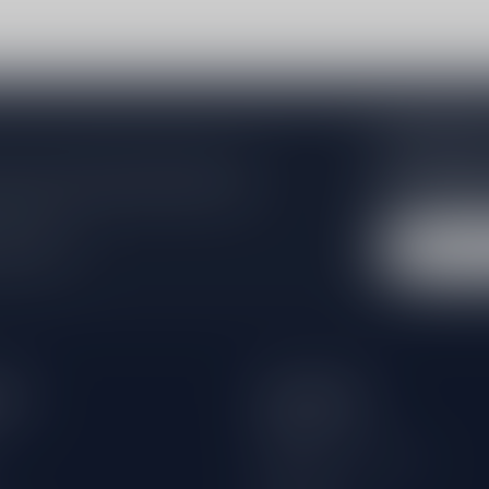
Abonneer 
e er niet helemaal uit? Neem gerust
Blijf op de hoo
beren je zo goed mogelijk te helpen!
extra klantenko
 winkel
eën
Informatie
Over ons
Algemene voorwaarden