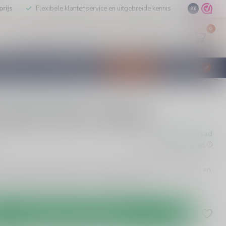
rijs
Flexibele klantenservice en uitgebreide kennis
9.6
0
Mijn account
Verlanglijst
EUR
STILLEERD
KLANTENSERVICE
AANBIEDINGEN
€
Incl. btw
0 beoordelingen
Toutain VSOP Calvados
Op voorraad
w
Beschikbaar in de winkel
os uit Normandië biedt frisse appeltonen, zachte houtinvloed en
Verfijnde Franse Calvados van 70cl.
Lees meer
.
Toevoegen aan winkelwagen