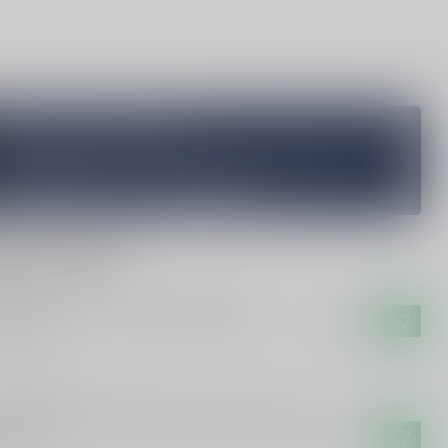
Vragen over dit product?
Heb je vragen over onze producten of kom je er niet helemaal
uit? Neem gerust contact op met onze klantenservice
info@silersshop.nl
or
+31 566 842181
.
rde producten
SNEL
nel Busnel Trois Lys Calvados 35cl
€15,99
voorraad
TEAU BREUIL
teau Breuil Chateau Breuil Fine Calvados
l
€14,99