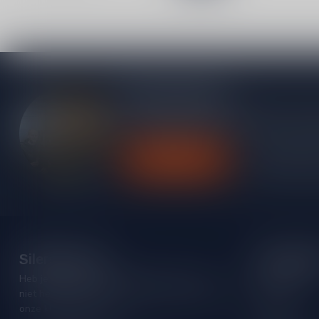
Meer informatie
Heb je vragen over onze producten of kom j
contact op met onze klantenservice, we pro
Klantenservice
Bekijk onze
Silersshop.nl
Categori
Heb je vragen over je bestelling of kom je er
Rode wijn
niet helemaal uit? Neem gerust contact op met
Witte wijn
onze klantenservice!