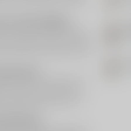
tie komt, maar tegelijk modern genoeg is om veel
Op 
n en zachte kruidigheid
CHA
Cha
n appel en lichte bloesem, aangevuld met een
Ca
ris fruit, een hint van vanille en een fijn kruidig
, maar wordt tijdens het proeven warmer en voller,
Op 
legante kruidigheid. De afdronk is soepel, zuiver
ers die houden van een fruitige stijl met net wat
BU
Bus
r genietmoment
Op 
em rustig schenkt en even laat ademen. Serveer
laten openen. Puur na het diner is dit een
plank, een dessert met appel of een klassiek
er is deze Calvados bovendien interessant voor
 after dinner-beleving zoekt. Binnen het
r aantrekkelijke keuze.
 Silersshop.nl
t, traditie en een herkenbaar smaakprofiel. Je