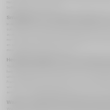
Het resultaat is een drank die duidelijk uit de Normandische tradi
liefhebbers direct aan te spreken.
Smaakprofiel: frisse appel, bloemige tone
In de geur opent Toutain VSOP Calvados met duidelijke tonen va
subtiele houttoets. In de mond proef je een zachte, ronde inzet met f
accent dat voor extra diepte zorgt. De appel blijft mooi aanwezig
met nuances die doen denken aan gestoofde appel en een lichte, e
en aangenaam lang. Daardoor past deze Calvados perfect bij drink
meer complexiteit dan een jonge Fine of VS.
Heerlijk als digestief of bij een bijzonde
Toutain VSOP Calvados komt het best tot zijn recht wanneer je h
hem bij voorkeur rond 18 tot 20 graden om de aroma’s volledig te 
uitstekende digestief, maar hij combineert ook mooi met een kaas
Frans genietmoment met koffie. Door zijn frisse en zachte karakt
wie eens iets anders wil dan Cognac, maar wel dezelfde verfijnde
assortiment van
VSOP & Reserve calvados
is dit dan ook een zee
Waarom Toutain VSOP Calvados kopen bij
Wie Toutain VSOP Calvados koopt, kiest voor een fles met herkoms