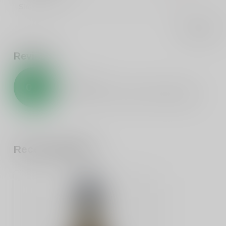
Single cask
Biologisch
Bekijk alles
Reviews
0
/
5
0
sterren op basis van
0
beoordelingen
Recent bekeken