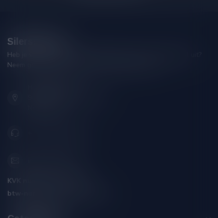
Silersshop.nl
Heb je vragen over je bestelling of kom je er niet helemaal uit?
Neem gerust contact op met onze klantenservice!
Hoofdstraat 86
9001 AN Grou (Friesland)
Nederland
+31 (0) 566 842181
info@silersshop.nl
KVK nummer:
59550309
btw-nummer:
NL002229671B06