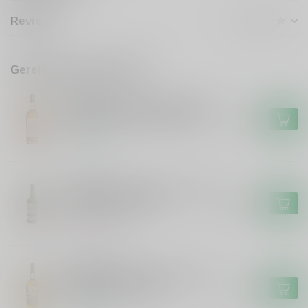
Reviews
Gerelateerde producten
SIGNATORY
Signatory Signatory Vintage
100 proof Caol Ila 2012 #70
€49,99
Op voorraad
LAPHROAIG
Laphroaig Laphroaig 25 years
single malt whisky
€399,99
Niet op voorraad
FINLAGGAN
Finlaggan Finlaggan Original
Single Malt Whisky
€29,99