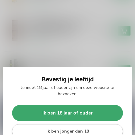
Op voorraad
GORDON&MACPHAIL
Gordon&Macphail Gordon &
Macphail Ardbeg 1978
€679,99
Connoisseurs Choice
Op voorraad
ARDBEG
Ardbeg Ardbeg 19 years
Traigh Bhan Batch 3
€399,99
Bevestig je leeftijd
Op voorraad
Je moet 18 jaar of ouder zijn om deze website te
bezoeken.
Vragen over dit product?
Heb je vragen over onze producten of kom je er
Ik ben 18 jaar of ouder
niet helemaal uit? Neem gerust contact op met
onze klantenservice
info@silersshop.nl
or
+31
566 842181
.
Ik ben jonger dan 18