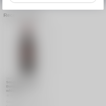
Recent bekeken
SMOKEHEAD
Smokehead Sherry
Bomb Single Malt
whisky
Smokehead Sherry Bomb