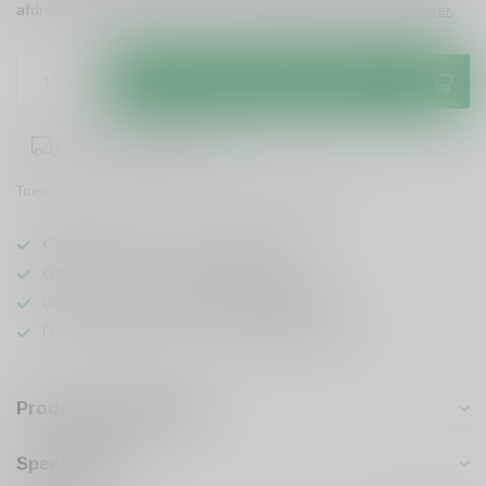
afdronk is dit een must voor elke whisky-liefhebber!
Lees meer
.
Toevoegen aan winkelwagen
1-3 werkdagen levertijd
Toevoegen om te vergelijken
Deel dit product
GRATIS
verzending vanaf
95 euro
in NL
Officiële leverancier bekende merken
Unieke producten,
voor een scherpe prijs
Flexibele klantenservice en uitgebreide kennis
Productomschrijving
Specificaties