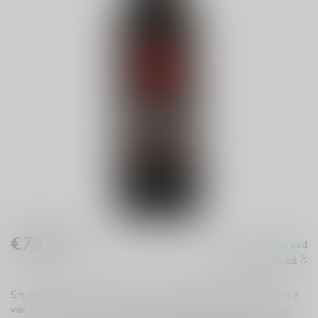
€79,99
Op voorraad
Incl. btw
Beschikbaar in de winkel
Smokehead Sherry Bomb Single Malt whisky biedt een explosie
van fruitige en rokerige smaken. Met 46% alcohol en een rijke