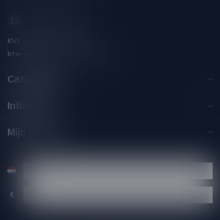
info@silersshop.nl
KVK nummer:
59550309
btw-nummer:
NL002229671B06
Categorieën
Informatie
Mijn account
€