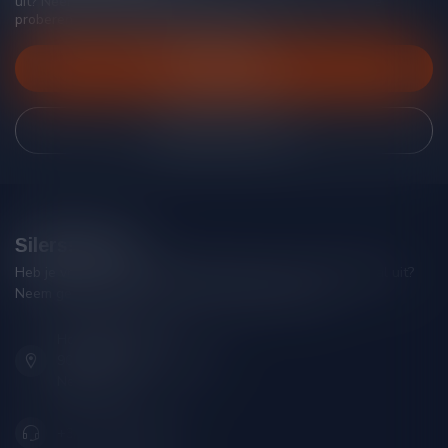
uit? Neem gerust contact op met onze klantenservice, we
proberen je zo goed mogelijk te helpen!
Klantenservice
Bekijk onze winkel
Silersshop.nl
Heb je vragen over je bestelling of kom je er niet helemaal uit?
Neem gerust contact op met onze klantenservice!
Hoofdstraat 86
9001 AN Grou (Friesland)
Nederland
+31 (0) 566 842181