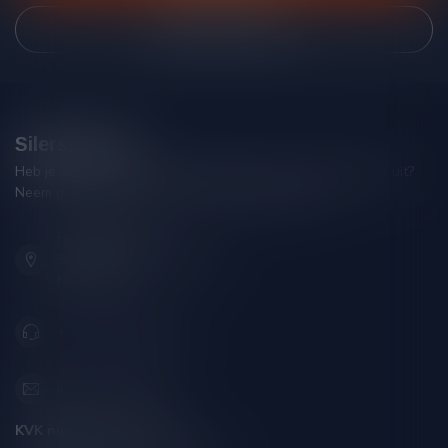
Bekijk onze winkel
Silersshop.nl
Heb je vragen over je bestelling of kom je er niet helemaal uit?
Neem gerust contact op met onze klantenservice!
Hoofdstraat 86
9001 AN Grou (Friesland)
Nederland
+31 (0) 566 842181
info@silersshop.nl
KVK nummer:
59550309