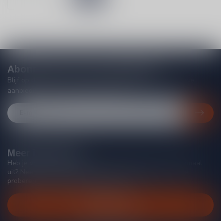
Abonneer je op onze nieuwsbrief
Blijf op de hoogte van acties, nieuwe producten, exclusieve
aanbiedingen en extra klantenkorting!
Meer informatie
Heb je vragen over onze producten of kom je er niet helemaal
uit? Neem gerust contact op met onze klantenservice, we
proberen je zo goed mogelijk te helpen!
Klantenservice