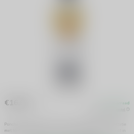
€16,99
Op voorraad
Incl. btw
Beschikbaar in de winkel
Ponche Caballero Likeur is een zoete, fruitige Spaanse traktatie
met hints van kruiden en citrus. Perfect om puur te drinken of in