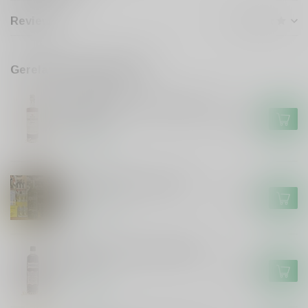
Reviews
Gerelateerde producten
DE CAMPEN
De Campen Friese Suikerbrood
Likeur
€17,99
Op voorraad
De Hunekop Monstershot
€16,99
Op voorraad
Smeerolie honing droplikeur
50cl
€11,99
Op voorraad