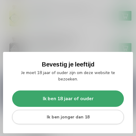
Grouster Limoncello De Siler
€19,99
Op voorraad
Grouster Drop/Salmiak
Skroefwetter 50cl
€16,99
Op voorraad
Bevestig je leeftijd
Je moet 18 jaar of ouder zijn om deze website te
bezoeken.
Vragen over dit product?
Heb je vragen over onze producten of kom je er
niet helemaal uit? Neem gerust contact op met
onze klantenservice
info@silersshop.nl
or
+31
Ik ben 18 jaar of ouder
566 842181
.
Ik ben jonger dan 18
Recent bekeken