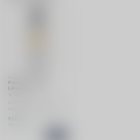
PONCHE CABALLERO
Ponche Caballero
Likeur
Ponche Caballero Likeur is
een zoete, fruitige Spaanse
traktatie met hints van k...
€16,99
Op voorraad