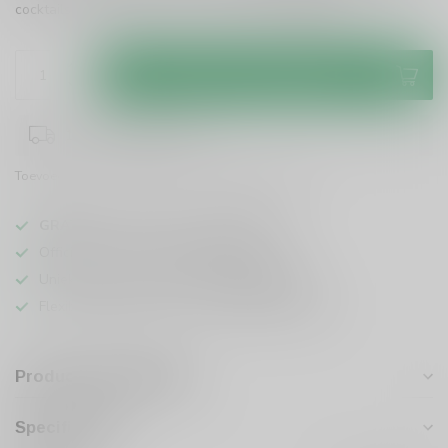
cocktails. Geniet van de zon in elke slok!
Lees meer
.
Toevoegen aan winkelwagen
1-3 werkdagen levertijd
Toevoegen om te vergelijken
Deel dit product
GRATIS
verzending vanaf
95 euro
in NL
Officiële leverancier bekende merken
Unieke producten,
voor een scherpe prijs
Flexibele klantenservice en uitgebreide kennis
Productomschrijving
Specificaties