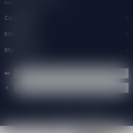
btw-nummer:
NL002229671B06
Categorieën
Informatie
Mijn account
€