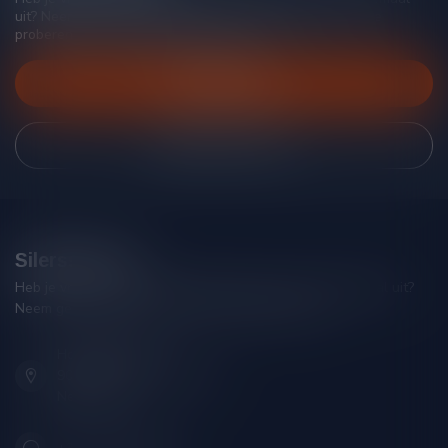
uit? Neem gerust contact op met onze klantenservice, we
proberen je zo goed mogelijk te helpen!
Klantenservice
Bekijk onze winkel
Silersshop.nl
Heb je vragen over je bestelling of kom je er niet helemaal uit?
Neem gerust contact op met onze klantenservice!
Hoofdstraat 86
9001 AN Grou (Friesland)
Nederland