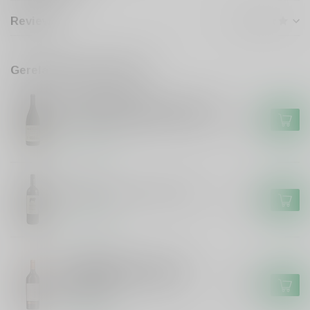
Reviews
Gerelateerde producten
KLEIN FRIESLAND
Klein Friesland Friesland Broer
& Suster Stellenbosch shiraz
€16,50
Op voorraad
FRISON
Frison El Toro Frison Tinto
€6,99
Op voorraad
VARVAGLIONE
Varvaglione Varvaglione
Sorgea Primitivo, Syrah,
€15,99
Cabernet