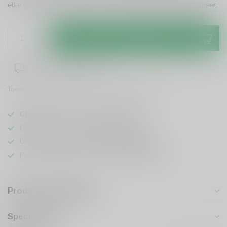
elke gelegenheid en dat voor een aantrekkelijke prijs!
Lees meer
.
Toevoegen aan winkelwagen
1-3 werkdagen levertijd
Toevoegen om te vergelijken
Deel dit product
GRATIS
verzending vanaf
95 euro
in NL
Officiële leverancier bekende merken
Unieke producten,
voor een scherpe prijs
Flexibele klantenservice en uitgebreide kennis
Productomschrijving
Specificaties