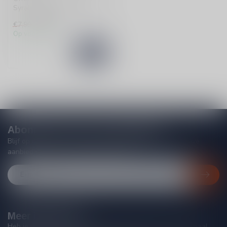
Syrah/Grenache Pere et Fils:
een verrassende, fruitige ...
€6,99
€7,99
Op voorraad
Abonneer je op onze nieuwsbrief
Blijf op de hoogte van acties, nieuwe producten, exclusieve
aanbiedingen en extra klantenkorting!
Meer informatie
Heb je vragen over onze producten of kom je er niet helemaal