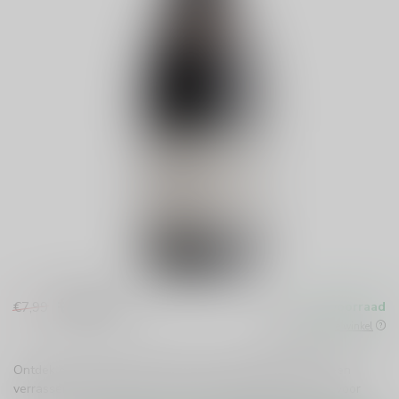
€6,99
€7,99
Op voorraad
Incl. btw
Beschikbaar in de winkel
Ontdek de Laurent Miquel Syrah/Grenache Pere et Fils: een
verrassende, fruitige rode wijn uit Zuid-Frankrijk. Perfect voor