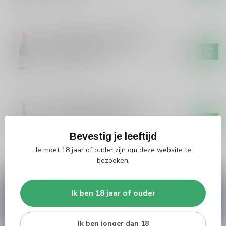
Op voorraad
DOMAINE LES HAUTES CANCES
Domaine Les Hautes Cances
Domaine Hautes Cances
€18,99
Cairanne Rouge
Op voorraad
MAS DE BRESSADES
Mas de Bressades Mas de
Bressades Costieres de Nimes
€13,99
Cuvee Tradition Rouge
Bevestig je leeftijd
Niet op voorraad
Je moet 18 jaar of ouder zijn om deze website te
bezoeken.
Vragen over dit product?
Ik ben 18 jaar of ouder
Heb je vragen over onze producten of kom je er
niet helemaal uit? Neem gerust contact op met
onze klantenservice
info@silersshop.nl
or
+31
566 842181
.
Ik ben jonger dan 18