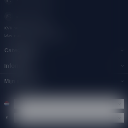
+31 (0) 566 842181
info@silersshop.nl
KVK nummer:
59550309
btw-nummer:
NL002229671B06
Categorieën
Informatie
Mijn account
€