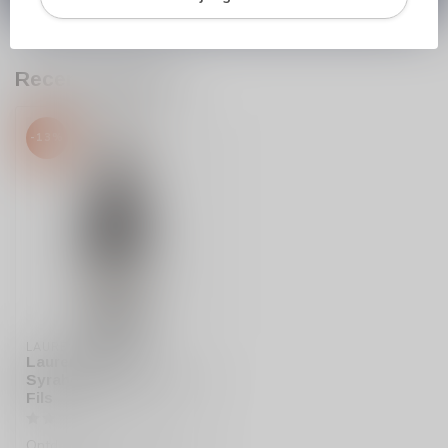
Recent bekeken
-13%
LAURENT MIQUEL
Laurent Miquel
Syrah/Grenache Pere et
Fils
Ontdek de Laurent Miquel