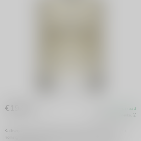
€19,99
Op voorraad
Incl. btw
Beschikbaar in de winkel
Kalkwijck Honing Gember Likeur combineert de zoetheid van
honing met pittige gember. Perfect voor cocktails of als