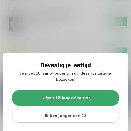
Grouster Drop/Salmiak
Skroefwetter 50cl
€16,99
Op voorraad
Grouster Limoncello De Siler
€19,99
Op voorraad
Bevestig je leeftijd
Je moet 18 jaar of ouder zijn om deze website te
bezoeken.
Vragen over dit product?
Heb je vragen over onze producten of kom je er
niet helemaal uit? Neem gerust contact op met
Ik ben 18 jaar of ouder
onze klantenservice
info@silersshop.nl
or
+31
566 842181
.
Ik ben jonger dan 18