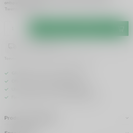
ontspanning na een lange dag. Proef de unieke smaak uit
Twente!
Lees meer
.
Toevoegen aan winkelwagen
1-3 werkdagen levertijd
Toevoegen om te vergelijken
Deel dit product
GRATIS
verzending vanaf
95 euro
in NL
Officiële leverancier bekende merken
Unieke producten,
voor een scherpe prijs
Flexibele klantenservice en uitgebreide kennis
Productomschrijving