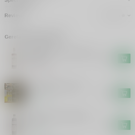
Specificaties
Reviews
Gerelateerde producten
DE CAMPEN
De Campen Friese Suikerbrood
Likeur
€17,99
Niet op voorraad
De Hunekop Monstershot
€16,99
Op voorraad
Smeerolie honing droplikeur
50cl
€11,99
Op voorraad