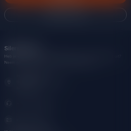
Bekijk onze winkel
Silersshop.nl
Heb je vragen over je bestelling of kom je er niet helemaal uit?
Neem gerust contact op met onze klantenservice!
Hoofdstraat 86
9001 AN Grou (Friesland)
Nederland
+31 (0) 566 842181
info@silersshop.nl