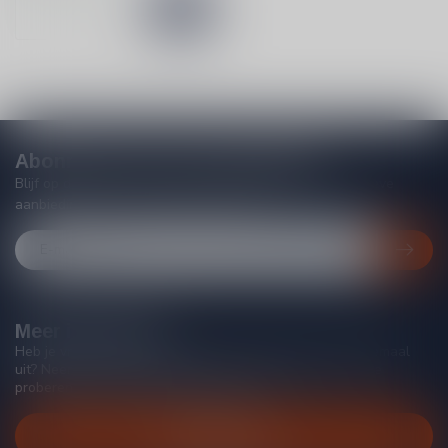
Abonneer je op onze nieuwsbrief
Blijf op de hoogte van acties, nieuwe producten, exclusieve
aanbiedingen en extra klantenkorting!
Meer informatie
Heb je vragen over onze producten of kom je er niet helemaal
uit? Neem gerust contact op met onze klantenservice, we
proberen je zo goed mogelijk te helpen!
Klantenservice