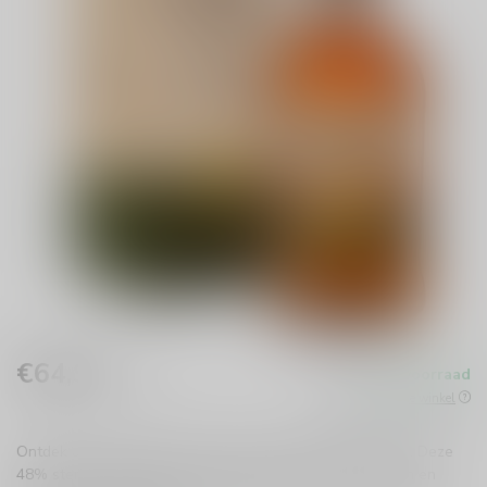
€64,95
Op voorraad
Incl. btw
Beschikbaar in de winkel
Ontdek de Glenallachie 9 years Douro Valley Wine Cask. Deze
48% sterke whisky biedt een rijke smaak vol rode bessen en