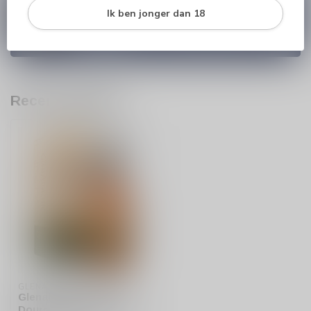
Heb je vragen over onze producten of kom je er
Ik ben jonger dan 18
niet helemaal uit? Neem gerust contact op met
onze klantenservice
info@silersshop.nl
or
+31
566 842181
.
Recent bekeken
GLENALLACHIE
Glenallachie 9 years
Douro Valley Wine Cask