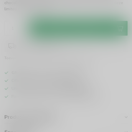
chocolade, perfect voor een bijzondere avond. Geniet van deze
limited edition!
Lees meer
.
Toevoegen aan winkelwagen
1-3 werkdagen levertijd
Toevoegen om te vergelijken
Deel dit product
GRATIS
verzending vanaf
95 euro
in NL
Officiële leverancier bekende merken
Unieke producten,
voor een scherpe prijs
Flexibele klantenservice en uitgebreide kennis
Productomschrijving