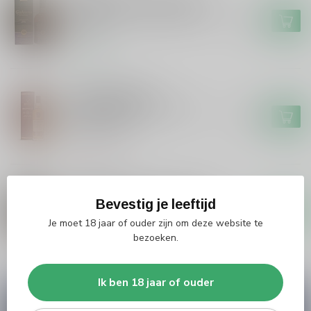
Glenallachie Glenallachie 10
years French Oak Single Malt
€72,50
whisky
Op voorraad
GORDON&MACPHAIL
Gordon&Macphail
Gordon&Macphail's Single
€42,99
Malt 12 years
Niet op voorraad
GLENALLACHIE
Glenallachie Glenallachie The
Bevestig je leeftijd
Sinteis Series Scottish Virgin
€79,99
Oak & Oloroso Sherry #2
Je moet 18 jaar of ouder zijn om deze website te
bezoeken.
Op voorraad
Ik ben 18 jaar of ouder
Vragen over dit product?