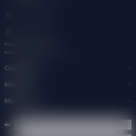
+31 (0) 566 842181
info@silersshop.nl
KVK nummer:
59550309
btw-nummer:
NL002229671B06
Categorieën
Informatie
Mijn account