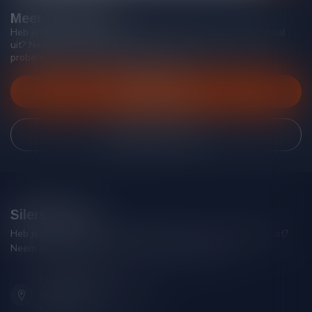
Meer informatie
Heb je vragen over onze producten of kom je er niet helemaal
uit? Neem gerust contact op met onze klantenservice, we
proberen je zo goed mogelijk te helpen!
Klantenservice
Bekijk onze winkel
Silersshop.nl
Heb je vragen over je bestelling of kom je er niet helemaal uit?
Neem gerust contact op met onze klantenservice!
Hoofdstraat 86
9001 AN Grou (Friesland)
Nederland