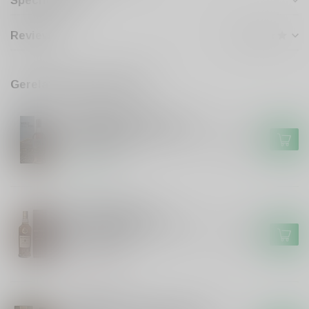
Specificaties
Reviews
Gerelateerde producten
GLENALLACHIE
Glenallachie Meikle Toir
72ppm Peated Speyside The
€154,99
Turbo #2025
Op voorraad
GORDON&MACPHAIL
Gordon&Macphail
Gordon&Macphail's Single
€109,99
Malt 21 years
Niet op voorraad
GLENALLACHIE