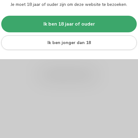
Je moet 18 jaar of ouder zijn om deze website te bezoeken.
Ik ben 18 jaar of ouder
Ik ben jonger dan 18
Je beoordeling toevoegen