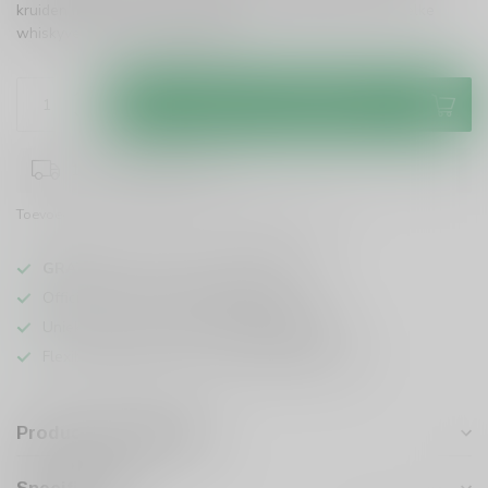
kruiden maken deze limited edition een must-have voor elke
whiskyverzamelaar.
Lees meer
.
Toevoegen aan winkelwagen
1-3 werkdagen levertijd
Toevoegen om te vergelijken
Deel dit product
GRATIS
verzending vanaf
95 euro
in NL
Officiële leverancier bekende merken
Unieke producten,
voor een scherpe prijs
Flexibele klantenservice en uitgebreide kennis
Productomschrijving