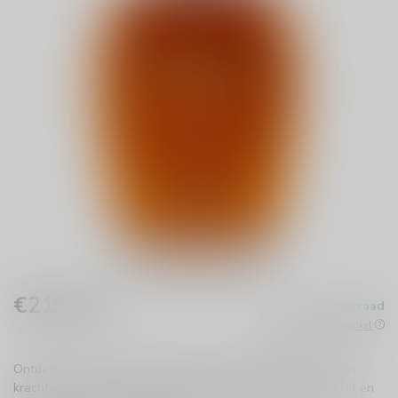
€219,99
Op voorraad
Incl. btw
Beschikbaar in de winkel
Ontdek de Four Roses Small Batch Cask Strength 2024, een
krachtige bourbon met 54,1% alcohol. Rijke smaken van fruit en