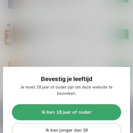
Op voorraad
NOBUSHI
Nobushi Nobushi Blended
Whisky
€42,99
Op voorraad
NIKKA
Nikka Nikka Coffey Malt
Whisky
€64,99
Bevestig je leeftijd
Niet op voorraad
Je moet 18 jaar of ouder zijn om deze website te
bezoeken.
Vragen over dit product?
Heb je vragen over onze producten of kom je er
Ik ben 18 jaar of ouder
niet helemaal uit? Neem gerust contact op met
onze klantenservice
info@silersshop.nl
or
+31
566 842181
.
Ik ben jonger dan 18