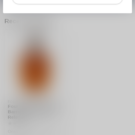
Recent bekeken
FOUR ROSES
Four Roses Small Batch
Barrel Strength 2024
Release
Ontdek de Four Roses Small