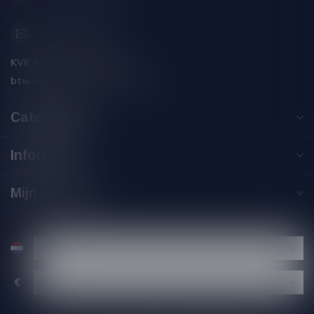
info@silersshop.nl
KVK nummer:
59550309
btw-nummer:
NL002229671B06
Categorieën
Informatie
Mijn account
€