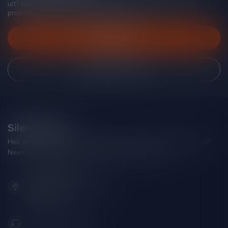
uit? Neem gerust contact op met onze klantenservice, we
proberen je zo goed mogelijk te helpen!
Klantenservice
Bekijk onze winkel
Silersshop.nl
Heb je vragen over je bestelling of kom je er niet helemaal uit?
Neem gerust contact op met onze klantenservice!
Hoofdstraat 86
9001 AN Grou (Friesland)
Nederland
+31 (0) 566 842181