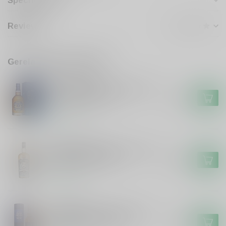
Specificaties
Reviews
Gerelateerde producten
CHIVAS REGAL
Chivas Regal Chivas Regal 18
years Malt Whisky
€79,99
Op voorraad
DOUGLAS LAING
Douglas Laing Douglas Laing
Scallywag 10 years
€59,99
Op voorraad
CLAN DENNY
Clan Denny Clan Denny Islay
Blended Malt Whisky
€44,99