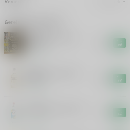
Reviews
Gerelateerde producten
RAPSMOAR
Rapsmoar De Hunekop
Rapsmoar
€12,50
Op voorraad
ABSOLUT
Absolut Absolut Vanille
Wodka
€21,99
Op voorraad
SMIRNOFF
Smirnoff Smirnoff ICE 70cl
€4,50
Op voorraad