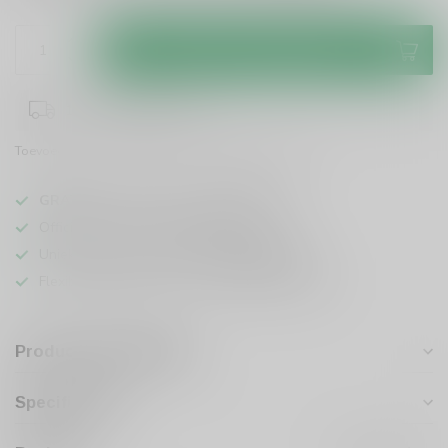
Toevoegen aan winkelwagen
1-3 werkdagen levertijd
Toevoegen om te vergelijken
Deel dit product
GRATIS
verzending vanaf
95 euro
in NL
Officiële leverancier bekende merken
Unieke producten,
voor een scherpe prijs
Flexibele klantenservice en uitgebreide kennis
Productomschrijving
Specificaties