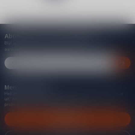
Abonneer je op onze nieuwsbrief
Blijf op de hoogte van acties, nieuwe producten, exclusieve
aanbiedingen en extra klantenkorting!
Meer informatie
Heb je vragen over onze producten of kom je er niet helemaal
uit? Neem gerust contact op met onze klantenservice, we
proberen je zo goed mogelijk te helpen!
Klantenservice