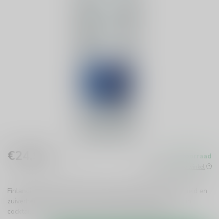
€24,99
Op voorraad
Incl. btw
Beschikbaar in de winkel
Finlandia Wodka 100cl biedt een unieke ervaring van frisheid en
zuiverheid. Perfect voor elke gelegenheid, geniet puur of in
cocktails. Proef de kwaliteit van Finland!
Lees meer
.