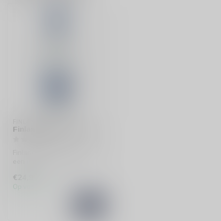
FINLANDIA
Finlandia Wodka 100cl
Finlandia Wodka 100cl biedt
een unieke ervaring van
frisheid en zuiverheid. Perf...
€24,99
Op voorraad