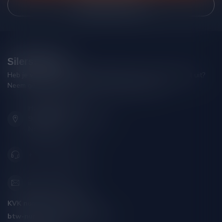
Bekijk onze winkel
Silersshop.nl
Heb je vragen over je bestelling of kom je er niet helemaal uit?
Neem gerust contact op met onze klantenservice!
Hoofdstraat 86
9001 AN Grou (Friesland)
Nederland
+31 (0) 566 842181
info@silersshop.nl
KVK nummer:
59550309
btw-nummer:
NL002229671B06