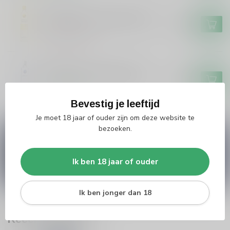
CIROC
Ciroc Ciroc Limonata Vodka
€34,99
Niet op voorraad
CIROC
Ciroc Ciroc Original Vodka
€34,99
Op voorraad
Bevestig je leeftijd
Je moet 18 jaar of ouder zijn om deze website te
bezoeken.
Vragen over dit product?
Heb je vragen over onze producten of kom je er
niet helemaal uit? Neem gerust contact op met
Ik ben 18 jaar of ouder
onze klantenservice
info@silersshop.nl
or
+31
566 842181
.
Ik ben jonger dan 18
Recent bekeken