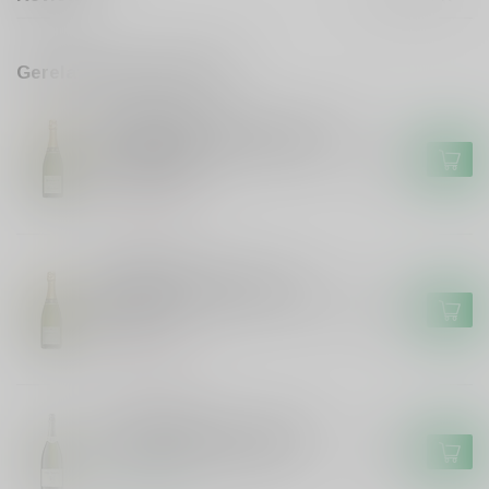
Gerelateerde producten
MONMARTHE
Monmarthe Monmarthe Secret
de Famille Premier Cru Brut
€34,99
Champagne
Niet op voorraad
MONMARTHE
Monmarthe Monmarthe
Champagne demi sec Douceur
€34,99
Bulles
Niet op voorraad
CLOS AMADOR
Clos Amador Clos Amador
Cava Brut Magnum 150cl
€26,95