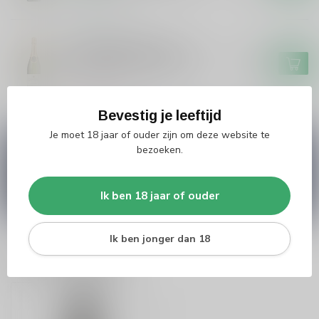
Op voorraad
VEUVE BONNEVAL
Veuve Bonneval Veuve
Bonneval Champagne Brut
€26,95
Niet op voorraad
Bevestig je leeftijd
Je moet 18 jaar of ouder zijn om deze website te
Vragen over dit product?
bezoeken.
Heb je vragen over onze producten of kom je er
niet helemaal uit? Neem gerust contact op met
onze klantenservice
info@silersshop.nl
or
+31
Ik ben 18 jaar of ouder
566 842181
.
Ik ben jonger dan 18
Recent bekeken