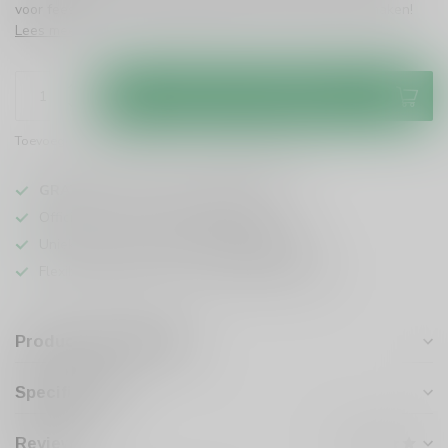
voor feestjes of zonnige dagen. Proef de frisse, droge smaken!
Lees meer
.
Toevoegen aan winkelwagen
Toevoegen om te vergelijken
Deel dit product
GRATIS
verzending vanaf
95 euro
in NL
Officiële leverancier bekende merken
Unieke producten,
voor een scherpe prijs
Flexibele klantenservice en uitgebreide kennis
Productomschrijving
Specificaties
Reviews