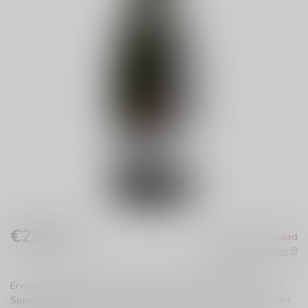
€29,99
Niet op voorraad
Incl. btw
Beschikbaar in de winkel
Ervaar de elegantie van de Formule 1 met de Ferrari Trento
Special Edition Brut. Deze verfijnde mousserende wijn is perfect