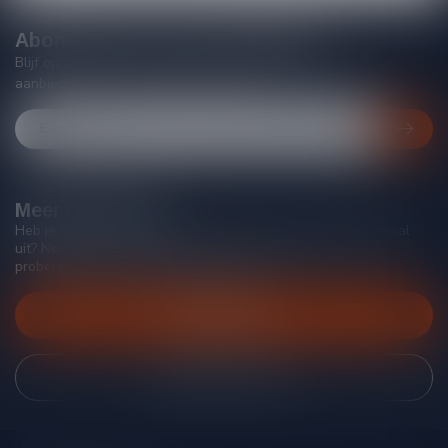
Abonneer je op onze nieuwsbrief
Blijf op de hoogte van acties, nieuwe producten, exclusieve
aanbiedingen en extra klantenkorting!
Meer informatie
Heb je vragen over onze producten of kom je er niet helemaal
uit? Neem gerust contact op met onze klantenservice, we
proberen je zo goed mogelijk te helpen!
Klantenservice
Bekijk onze winkel