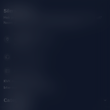
Silersshop.nl
Heb je vragen over je bestelling of kom je er niet helemaal uit?
Neem gerust contact op met onze klantenservice!
Hoofdstraat 86
9001 AN Grou (Friesland)
Nederland
+31 (0) 566 842181
info@silersshop.nl
KVK nummer:
59550309
btw-nummer:
NL002229671B06
Categorieën