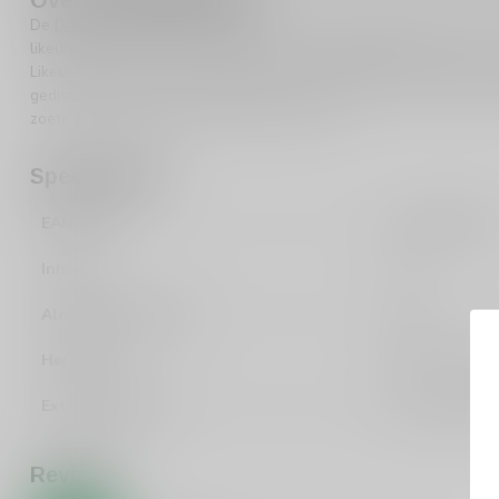
De
Dropshot
distilleerderij heeft een reputatie opgebouwd voor 
likeuren. Met een focus op kwaliteit en smaak, blijven ze verras
Likeur is een van hun meesterwerken, perfect voor iedereen die
gedistilleerd en laat je verleiden door de unieke smaken van Dro
zoete en fruitige dranken is dit een must-try!
Specificaties
EAN Code
871062506170
Inhoud
70cl
Alcoholpercentage
24%
Herkomst
Nederland, Sc
Extra informatie
Extra stevige d
Reviews