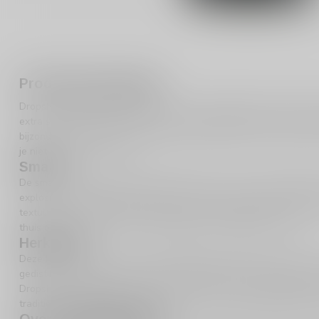
Productomschrijving
Dropshot Double Black Likeur is een onweerstaanbare drank die j
extra stevige drop likeur is perfect voor liefhebbers van zoete en 
bijzonders. Met een alcoholpercentage van 24% en een inhoud van 
je niet snel zult vergeten.
Smaak
De smaak van Dropshot Double Black Likeur is een ware traktatie v
explosie voor die perfect in balans is met de kenmerkende dropac
textuur en een rijke smaak die je bij elke slok opnieuw wilt proev
thuis ontspant, deze likeur voegt altijd een vleugje plezier toe.
Herkomst
Deze heerlijke likeur komt uit het Nederlandse Schiedam, een stad
gedistilleerde dranken. Schiedam staat bekend om zijn vakmanschap
Dropshot Double Black Likeur is daar een prachtig voorbeeld van.
traditionele methoden maakt deze likeur tot een echte Nederlands
Over de distilleerderij