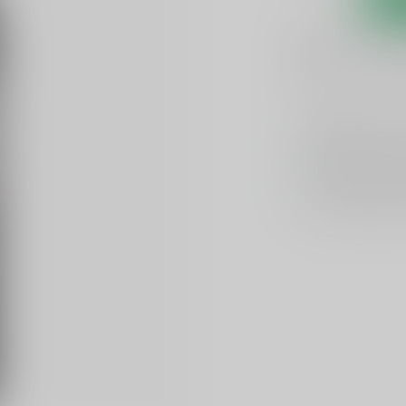
1-3 werkdagen
Toevoegen om te verge
GRATIS
verzend
Officiële lever
Unieke product
Flexibele klante