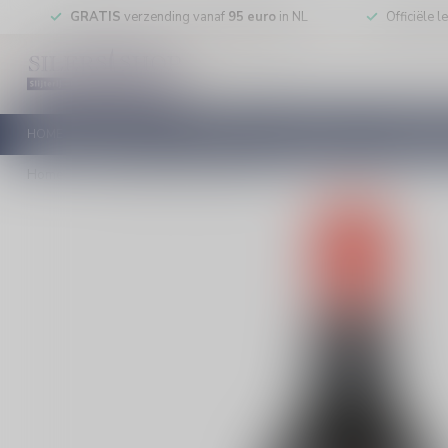
GRATIS
verzending vanaf
95 euro
in NL
Officiële 
HOME
RODE WIJN
WITTE WIJN
ROSE WIJN
MOUSSEREN
Home
/
Dropshot Double Black Likeur