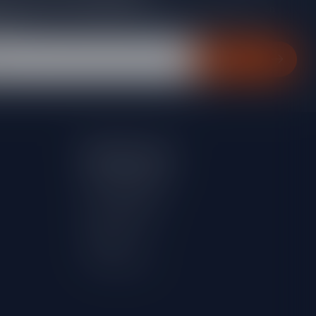
gte van acties, nieuwe producten, exclusieve aanbiedingen en
rting!
Abonneer
Mijn account
Account informatie
Mijn bestellingen
Mijn verlanglijst
Vergelijk
Alle producten