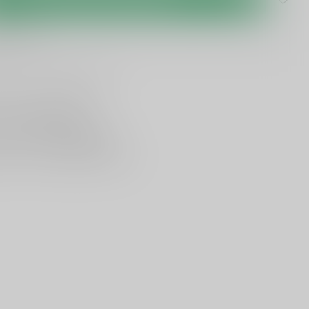
 levertijd
lijken
Deel dit product
ing vanaf
95 euro
in NL
ancier bekende merken
en,
voor een scherpe prijs
nservice en uitgebreide kennis