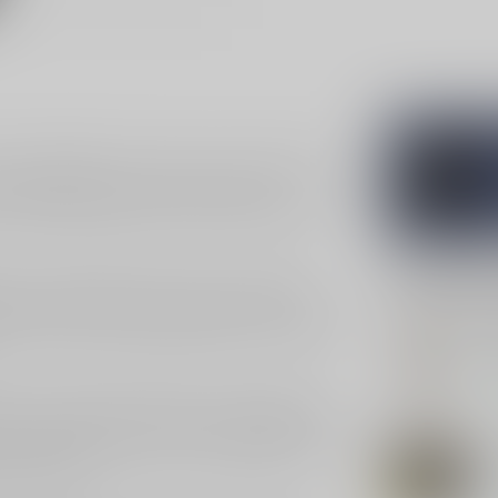
e smaakpapillen zal verrassen en verleiden. Deze
fruitige smaken die op zoek zijn naar iets
70cl, biedt deze likeur een unieke ervaring die
Gerelatee
oor de zintuigen. Stel je een zoete, fruitige
htige ondertonen. De likeur heeft een zachte
DE
en. Of je nu een feestje organiseert of een avondje
De 
Op 
 met een rijke geschiedenis in de productie van
 en traditie in de wereld van gedistilleerd, en
 De unieke combinatie van lokale ingrediënten en
De
e klassieker.
Op 