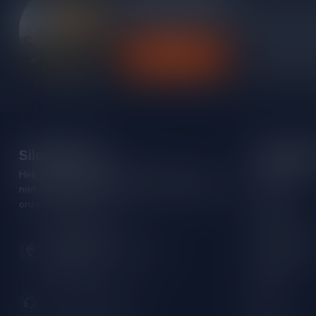
Heb je vragen over onze producten of kom j
contact op met onze klantenservice, we pro
Klantenservice
Bekijk onze
Silersshop.nl
Categori
Heb je vragen over je bestelling of kom je er
Rode wijn
niet helemaal uit? Neem gerust contact op met
Witte wijn
onze klantenservice!
Rose wijn
Hoofdstraat 86
Mousserende 
9001 AN Grou (Friesland)
Port/Dessert
Nederland
Whisky
+31 (0) 566 842181
Rum