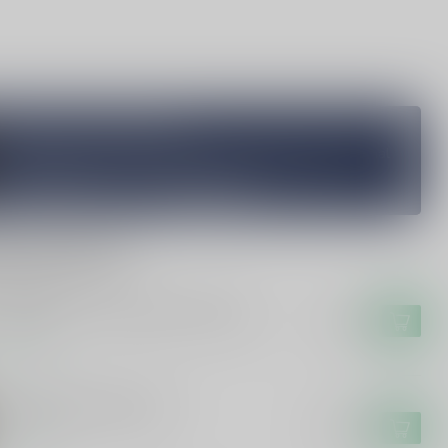
Vragen over dit product?
Heb je vragen over onze producten of kom je er niet helemaal
uit? Neem gerust contact op met onze klantenservice
info@silersshop.nl
or
+31 566 842181
.
rde producten
 CAMPEN
Campen Friese Suikerbrood Likeur
€17,99
voorraad
 Hunekop Monstershot
€16,99
voorraad