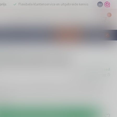
rijs
Flexibele klantenservice en uitgebreide kennis
9.6
0
Mijn account
Verlanglijst
EUR
STILLEERD
KLANTENSERVICE
AANBIEDINGEN
€
Incl. btw
rdelingen
 Double Black Likeur
Op voorraad
w
Beschikbaar in de winkel
ck Likeur is een onweerstaanbare mix van zoet en fruitig met
ertoon. Met 24% alcohol en 70cl, is dit een must-try voor elke
s meer
.
Toevoegen aan winkelwagen