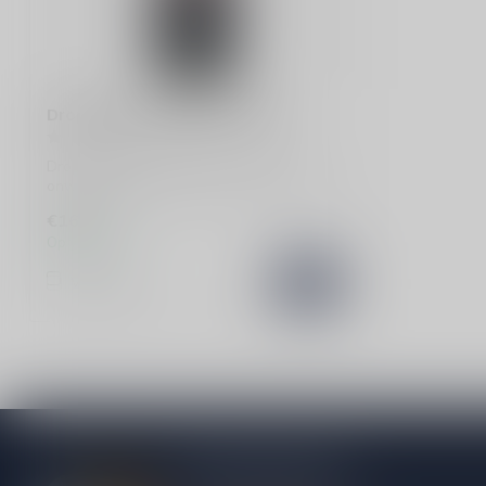
Dropshot Double Black Likeur
Dropshot Double Black Likeur is een
onweerstaanbare mix van zoet en fruitig
met ...
€16,99
Op voorraad
Vergelijk
Meer informatie