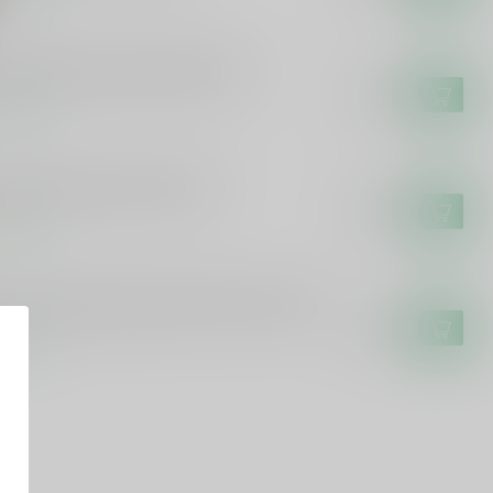
erolie honing droplikeur 50cl
€11,99
voorraad
uster Limoncello De Siler
€19,99
voorraad
ouster Drop/Salmiak Skroefwetter 50cl
€16,99
voorraad