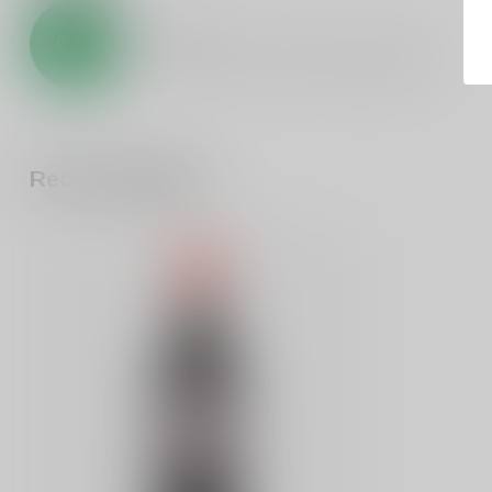
0
/
5
0
sterren op basis van
0
beoordelingen
Recent bekeken