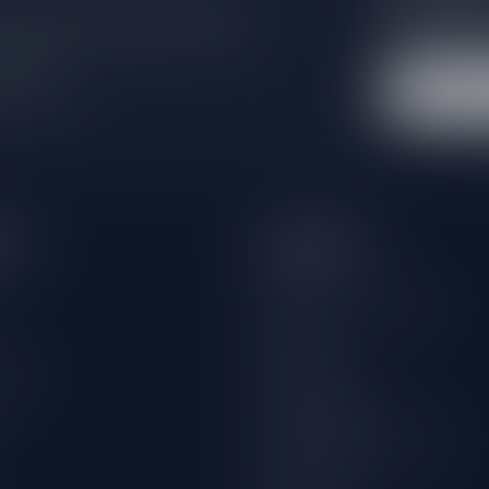
e er niet helemaal uit? Neem gerust
Blijf op de hoo
beren je zo goed mogelijk te helpen!
extra klantenko
 winkel
eën
Informatie
Over ons
Algemene voorwaarden
Disclaimer
wijn
Privacy Policy
Betaalmethoden
Verzenden & retourneren
Klantenservice