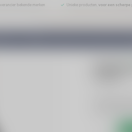
leverancier bekende merken
Unieke producten,
voor een scherpe p
DE WIJN
PORT/DESSERT
WHISKY
RUM
COGNAC
GEDI
0 beoo
Dropshot
€16,99
Incl. bt
Dropshot Double Bla
een dropachtige ond
likeurliefhebber!
Lee