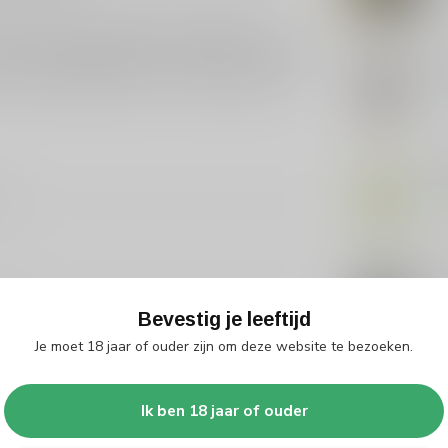
het creëren van innovatieve en smaakvolle
sen met hun unieke creaties. Dropshot Double Black
 van een goede
likeur
houdt. Ontdek de wereld van
Sme
pshot Double Black Likeur. Voor liefhebbers van
Op 
Gro
7
Op 
Gr
Bevestig je leeftijd
Op 
hiedam
Je moet 18 jaar of ouder zijn om deze website te bezoeken.
rop likeur
Ik ben 18 jaar of ouder